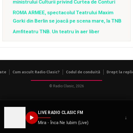
ministrului Culturii privind Curtea de Conturi
ROMA ARMEE, spectacolul Teatrului Maxim
Gorki din Berlin se joacă pe scena mare, la TNB
Amfiteatru TNB. Un teatru în aer liber
tate
Cum ascult Radio Clasic?
Codul de conduită
Drept la repli
© Radio Clasic, 2026
LIVE RADIO CLASIC FM
↓
Mira - Înca Ne Iubim (Live)