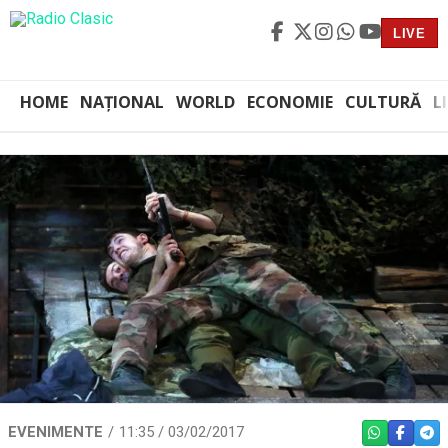
LIVE
HOME
NAȚIONAL
WORLD
ECONOMIE
CULTURĂ
L
EVENIMENTE
11:35 / 03/02/2017
WHATSAPP
FACEBO
TEL