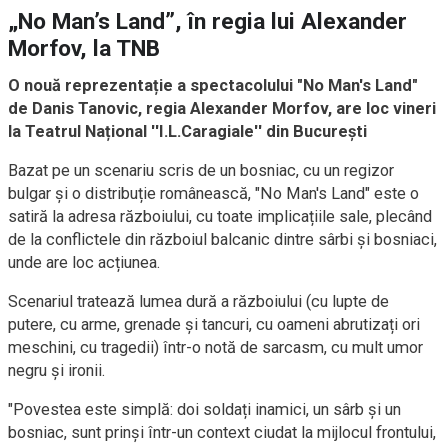
„No Man’s Land”, în regia lui Alexander
Morfov, la TNB
O nouă reprezentație a spectacolului "No Man's Land"
de Danis Tanovic, regia Alexander Morfov, are loc vineri
la Teatrul Național ''I.L.Caragiale'' din București
Bazat pe un scenariu scris de un bosniac, cu un regizor
bulgar și o distribuție românească, "No Man's Land" este o
satiră la adresa războiului, cu toate implicațiile sale, plecând
de la conflictele din războiul balcanic dintre sârbi și bosniaci,
unde are loc acțiunea.
Scenariul tratează lumea dură a războiului (cu lupte de
putere, cu arme, grenade și tancuri, cu oameni abrutizați ori
meschini, cu tragedii) într-o notă de sarcasm, cu mult umor
negru și ironii.
"Povestea este simplă: doi soldați inamici, un sârb și un
bosniac, sunt prinși într-un context ciudat la mijlocul frontului,