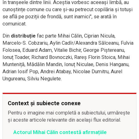
în tranșeele dintre linii. Aceștia vorbesc aceeași limbă, au
cunoștințe comune cu care și-au petrecut copilăria și totuși
se află pe poziții de frondă, sunt inamici", se arată în
comunicat.
Din
distribuție
fac parte Mihai Călin, Ciprian Nicula,
Marcelo-S. Cobzariu, Aylin Cadîr/Alexandra Sălceanu, Fulvia
Folosea, Eduard Adam, Vitalie Bichir, George Piștereanu,
Ionuț Toader, Richard Bovnoczki, Rareș Florin Stoica, Mihai
Munteniță, Mădălin Mandin, Ionuț Niculae, Denis Hanganu,
Adrian Iosif Pop, Andrei Atabay, Nicolae Dumitru, Aurel
Ungureanu, Silviu Negulete.
Context și subiecte conexe
Pentru o imagine mai completă a subiectului, urmărește
și aceste articole relevante din același flux editorial.
Actorul Mihai Călin contestă afirmațiile