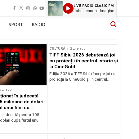
LIVE RADIO CLASIC FM
John Lennon - Imagine
SPORT
RADIO
CULTURĂ
2 zile ago
TIFF Sibiu 2026 debutează joi
cu proiecții în centrul istoric și
la CineGold
Ediția 2026 a TIFF Sibiu începe joi cu
proiecții la CineGold și în centrul...
o zi ago
cționat în judecată
5 milioane de dolari
l unui film cu
Cage
în judecată pentru 105
dolari după furtul unui