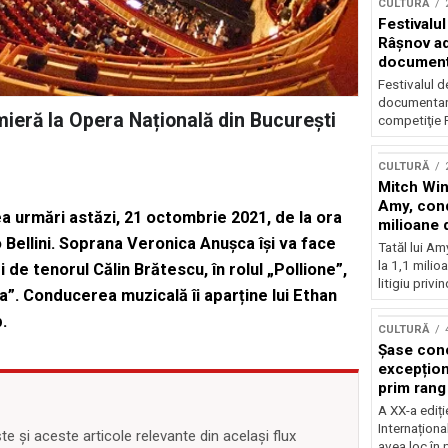
CULTURĂ
Festivalul
Râşnov a
documenta
premieră
Festivalul d
documentare
ieră la Opera Națională din București
competiţie F
CULTURĂ
Mitch Win
Amy, cond
ea urmări astăzi, 21 octombrie 2021, de la ora
milioane 
ellini. Soprana Veronica Anușca își va face
litigiu pie
Tatăl lui A
la 1,1 milio
i de tenorul Călin Brătescu, în rolul „Pollione”,
litigiu privin
”. Conducerea muzicală îi aparține lui Ethan
.
CULTURĂ
Șase con
excepționa
prim rang
internați
A XX-a ediți
orchestra
Internaționa
 și aceste articole relevante din același flux
prestigiu
avea loc în 