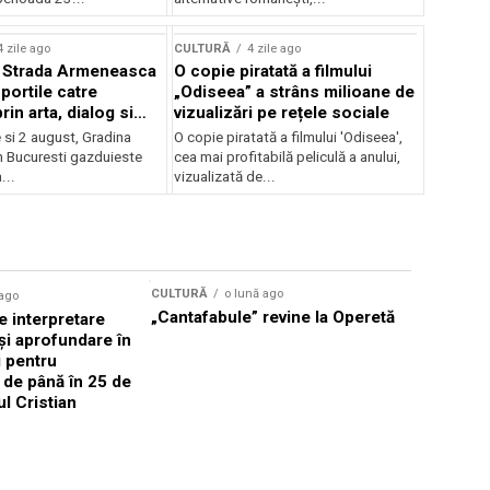
lui Enescu 2026
4 zile ago
CULTURĂ
4 zile ago
l Strada Armeneasca
O copie piratată a filmului
portile catre
„Odiseea” a strâns milioane de
in arta, dialog si
vizualizări pe rețele sociale
, intre 31 iulie si 2
ie si 2 august, Gradina
O copie piratată a filmului 'Odiseea',
a Gradina Botanica din
n Bucuresti gazduieste
cea mai profitabilă peliculă a anului,
...
vizualizată de...
CULTURĂ
o lună ago
 ago
CULTURĂ
„Cantafabule” revine la Operetă
 interpretare
Athenaeu
și aprofundare în
2026 Laur
i pentru
Grammy, C
i de până în 25 de
reuni sub
ul Cristian
Română de
Janoska î
pe 20 iuni