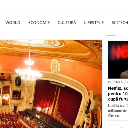
WORLD
ECONOMIE
CULTURĂ
LIFESTYLE
SCITECH
CULTURĂ
Netflix, a
pentru 10
după furtu
Nicolas 
Netflix dat 
milioane de 
film cu...