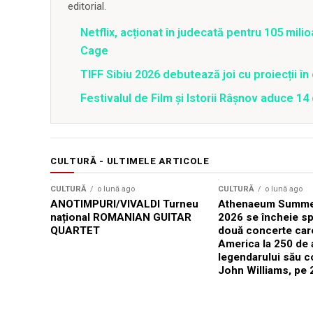
editorial.
Netflix, acționat în judecată pentru 105 milio
Cage
TIFF Sibiu 2026 debutează joi cu proiecții în 
Festivalul de Film şi Istorii Râşnov aduce 1
CULTURĂ - ULTIMELE ARTICOLE
CULTURĂ
o lună ago
CULTURĂ
o lună ago
ANOTIMPURI/VIVALDI Turneu
Athenaeum Summer
național ROMANIAN GUITAR
2026 se încheie sp
QUARTET
două concerte car
America la 250 de 
legendarului său 
John Williams, pe 2