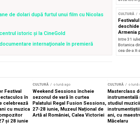
Concursu
ane de dolari după furtul unui film cu Nicolas
CULTURĂ
Festivalu
deschide 
Armenia pr
centrul istoric și la CineGold
patrimoniu
Intre 31 iul
4 documentare internaţionale în premieră
august, l
Botanica di
Bucuresti
cea de-a X-a
CULTURĂ
o lună ago
CULTURĂ
o lună
 Festival
Weekend Sessions încheie
Masterclass de
ectaculos în
sezonul de vară în curtea
instrumentală 
e celebrează
Palatului Regal Fusion Sessions,
studiul muzici
ani cu muzica
27-28 iunie, Muzeul Național de
instrumentiști
compozitor
Artă al României, Calea Victoriei
ani, cu maestr
7 și 28 iunie
Măcelaru