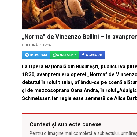
„Norma” de Vincenzo Bellini – în avanprem
CULTURĂ
12:26
TELEGRAM
WHATSAPP
FACEBOOK
La Opera Națională din București, publicul va put
18:30, avanpremiera operei „Norma” de Vincenzo B
debutul în rolul titular, aflându-se pe scenă alătur
și de mezzosoprana Oana Andra, în rolul „Adalgisa
Schmeisser, iar regia este semnată de Alice Barb
Context și subiecte conexe
Pentru o imagine mai completă a subiectului, urmărește