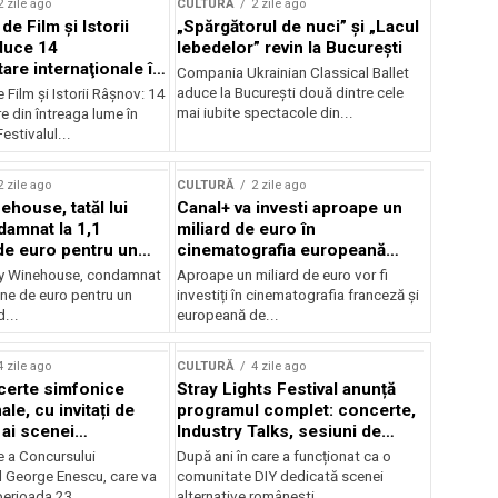
2 zile ago
CULTURĂ
2 zile ago
 de Film şi Istorii
„Spărgătorul de nuci” și „Lacul
duce 14
lebedelor” revin la București
re internaţionale în
Compania Ukrainian Classical Ballet
aduce la București două dintre cele
e Film şi Istorii Râşnov: 14
mai iubite spectacole din...
 din întreaga lume în
estivalul...
2 zile ago
CULTURĂ
2 zile ago
ehouse, tatăl lui
Canal+ va investi aproape un
amnat la 1,1
miliard de euro în
de euro pentru un
cinematografia europeană
rdut
până în 2032
my Winehouse, condamnat
Aproape un miliard de euro vor fi
ane de euro pentru un
investiți în cinematografia franceză și
d...
europeană de...
4 zile ago
CULTURĂ
4 zile ago
certe simfonice
Stray Lights Festival anunță
le, cu invitați de
programul complet: concerte,
 ai scenei
Industry Talks, sesiuni de
onale și ansambluri
audiție și noi opțiuni de
e a Concursului
După ani în care a funcționat ca o
le românești de
participare pentru public
l George Enescu, care va
comunitate DIY dedicată scenei
, în programul
perioada 23...
alternative românești,...