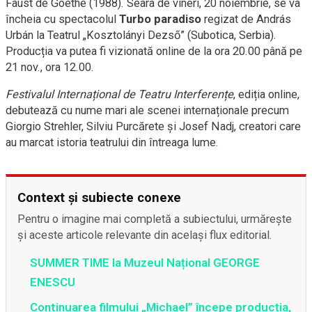
Faust de Goethe (1988). Seara de vineri, 20 noiembrie, se va
încheia cu spectacolul
Turbo paradiso
regizat de András
Urbán la Teatrul „Kosztolányi Dezső” (Subotica, Serbia).
Producția va putea fi vizionată online de la ora 20.00 până pe
21 nov., ora 12.00.
Festivalul Internațional de Teatru Interferențe
, ediția online,
debutează cu nume mari ale scenei internaționale precum
Giorgio Strehler, Silviu Purcărete și Josef Nadj, creatori care
au marcat istoria teatrului din întreaga lume.
Context și subiecte conexe
Pentru o imagine mai completă a subiectului, urmărește
și aceste articole relevante din același flux editorial.
SUMMER TIME la Muzeul Național GEORGE
ENESCU
Continuarea filmului „Michael” începe producția,