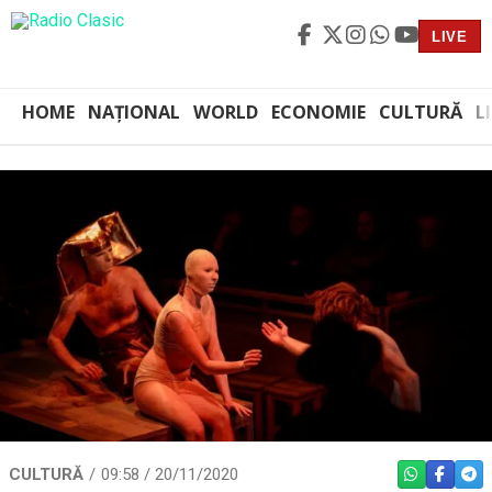
LIVE
HOME
NAȚIONAL
WORLD
ECONOMIE
CULTURĂ
L
CULTURĂ
09:58 / 20/11/2020
WHATSAPP
FACEBO
TEL