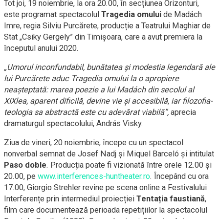
Tot joi, 19 noiembrie, la ora 20.00, în secțiunea Orizonturi,
este programat spectacolul
Tragedia omului
de Madách
Imre, regia Silviu Purcărete, producție a Teatrului Maghiar de
Stat „Csiky Gergely” din Timișoara, care a avut premiera la
începutul anului 2020.
„Umorul inconfundabil, bunătatea și modestia legendară ale
lui Purcărete aduc Tragedia omului la o apropiere
neașteptată: marea poezie a lui Madách din secolul al
XIXlea, aparent dificilă, devine vie și accesibilă, iar filozofia-
teologia sa abstractă este cu adevărat viabilă”,
aprecia
dramaturgul spectacolului, András Visky.
Ziua de vineri, 20 noiembrie, începe cu un spectacol
nonverbal semnat de Josef Nadj și Miquel Barceló și intitulat
Paso doble
. Producția poate fi vizionată între orele 12.00 și
20.00, pe
www.interferences-huntheater.ro
. Începând cu ora
17.00, Giorgio Strehler revine pe scena online a Festivalului
Interferențe prin intermediul proiecției
Tentația faustiană
,
film care documentează perioada repetițiilor la spectacolul