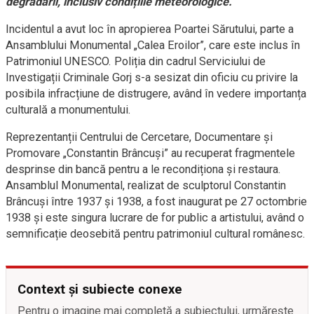
degradării, inclusiv condițiile meteorologice.
Incidentul a avut loc în apropierea Poartei Sărutului, parte a
Ansamblului Monumental „Calea Eroilor”, care este inclus în
Patrimoniul UNESCO. Poliția din cadrul Serviciului de
Investigații Criminale Gorj s-a sesizat din oficiu cu privire la
posibila infracțiune de distrugere, având în vedere importanța
culturală a monumentului.
Reprezentanții Centrului de Cercetare, Documentare și
Promovare „Constantin Brâncuși” au recuperat fragmentele
desprinse din bancă pentru a le recondiționa și restaura.
Ansamblul Monumental, realizat de sculptorul Constantin
Brâncuși între 1937 și 1938, a fost inaugurat pe 27 octombrie
1938 și este singura lucrare de for public a artistului, având o
semnificație deosebită pentru patrimoniul cultural românesc.
Context și subiecte conexe
Pentru o imagine mai completă a subiectului, urmărește