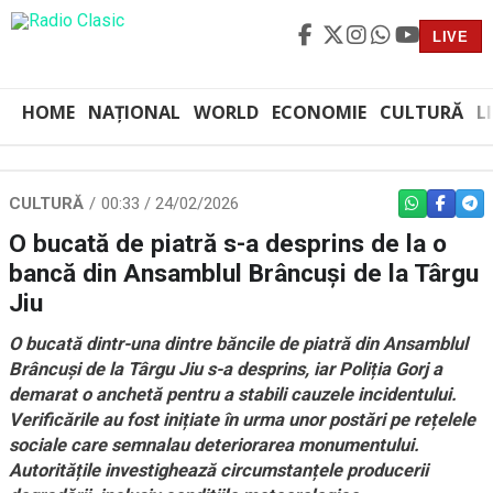
LIVE
HOME
NAȚIONAL
WORLD
ECONOMIE
CULTURĂ
L
CULTURĂ
00:33 / 24/02/2026
WHATSAPP
FACEBO
TEL
O bucată de piatră s-a desprins de la o
bancă din Ansamblul Brâncuși de la Târgu
Jiu
O bucată dintr-una dintre băncile de piatră din Ansamblul
Brâncuși de la Târgu Jiu s-a desprins, iar Poliția Gorj a
demarat o anchetă pentru a stabili cauzele incidentului.
Verificările au fost inițiate în urma unor postări pe rețelele
sociale care semnalau deteriorarea monumentului.
Autoritățile investighează circumstanțele producerii