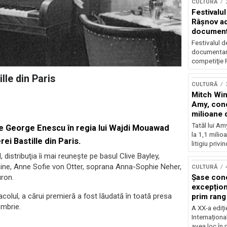
CULTURĂ
Festivalul
Râşnov a
documenta
premieră
Festivalul d
documentare
competiţie F
le din Paris
CULTURĂ
Mitch Win
Amy, cond
milioane 
litigiu pie
Tatăl lui A
e George Enescu în regia lui Wajdi Mouawad
la 1,1 milio
i Bastille din Paris.
litigiu privin
, distribuţia îi mai reuneşte pe basul Clive Bayley,
ne, Anne Sofie von Otter, soprana Anna-Sophie Neher,
CULTURĂ
uron.
Șase con
excepționa
lul, a cărui premieră a fost lăudată în toată presa
prim rang
internați
ombrie.
A XX-a ediți
orchestra
Internaționa
prestigiu
avea loc în 