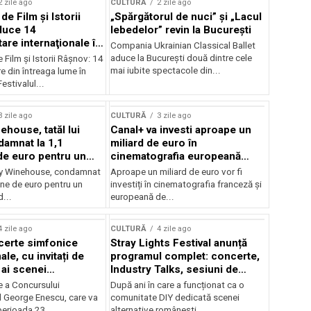
2 zile ago
CULTURĂ
2 zile ago
 de Film şi Istorii
„Spărgătorul de nuci” și „Lacul
duce 14
lebedelor” revin la București
re internaţionale în
Compania Ukrainian Classical Ballet
aduce la București două dintre cele
e Film şi Istorii Râşnov: 14
mai iubite spectacole din...
 din întreaga lume în
estivalul...
3 zile ago
CULTURĂ
3 zile ago
ehouse, tatăl lui
Canal+ va investi aproape un
amnat la 1,1
miliard de euro în
de euro pentru un
cinematografia europeană
rdut
până în 2032
my Winehouse, condamnat
Aproape un miliard de euro vor fi
ane de euro pentru un
investiți în cinematografia franceză și
d...
europeană de...
4 zile ago
CULTURĂ
4 zile ago
certe simfonice
Stray Lights Festival anunță
le, cu invitați de
programul complet: concerte,
 ai scenei
Industry Talks, sesiuni de
onale și ansambluri
audiție și noi opțiuni de
e a Concursului
După ani în care a funcționat ca o
le românești de
participare pentru public
l George Enescu, care va
comunitate DIY dedicată scenei
, în programul
perioada 23...
alternative românești,...