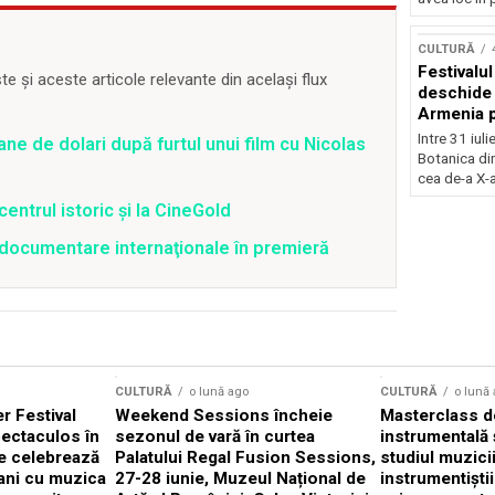
Concursu
CULTURĂ
Festivalu
 și aceste articole relevante din același flux
deschide 
Armenia pr
patrimoniu
Intre 31 iul
ane de dolari după furtul unui film cu Nicolas
august, l
Botanica di
Bucuresti
cea de-a X-a
centrul istoric și la CineGold
4 documentare internaţionale în premieră
CULTURĂ
o lună ago
CULTURĂ
o lună
 Festival
Weekend Sessions încheie
Masterclass de
ectaculos în
sezonul de vară în curtea
instrumentală 
e celebrează
Palatului Regal Fusion Sessions,
studiul muzici
ani cu muzica
27-28 iunie, Muzeul Național de
instrumentiști