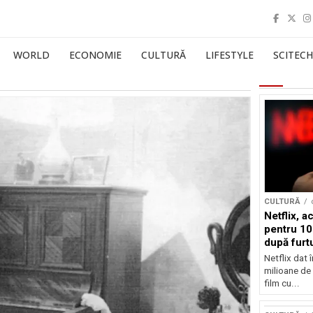
WORLD
ECONOMIE
CULTURĂ
LIFESTYLE
SCITECH
CULTURĂ
Netflix, a
pentru 10
după furtu
Nicolas 
Netflix dat 
milioane de 
film cu...