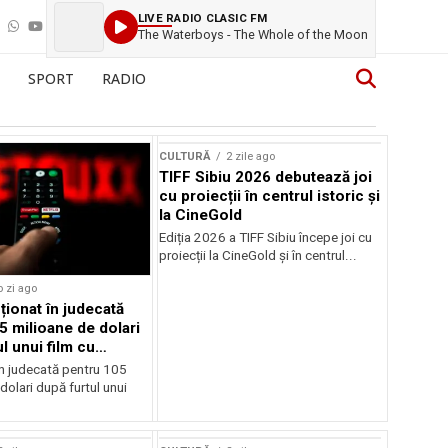
LIVE RADIO CLASIC FM
The Waterboys - The Whole of the Moon
SPORT
RADIO
CULTURĂ
2 zile ago
TIFF Sibiu 2026 debutează joi
cu proiecții în centrul istoric și
la CineGold
Ediția 2026 a TIFF Sibiu începe joi cu
proiecții la CineGold și în centrul...
o zi ago
cționat în judecată
5 milioane de dolari
l unui film cu
Cage
în judecată pentru 105
dolari după furtul unui