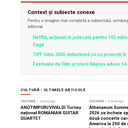
Context și subiecte conexe
Pentru o imagine mai completă a subiectului, urmărește
editorial.
Netflix, acționat în judecată pentru 105 milio
Cage
TIFF Sibiu 2026 debutează joi cu proiecții în 
Festivalul de Film şi Istorii Râşnov aduce 1
CULTURĂ - ULTIMELE ARTICOLE
CULTURĂ
o lună ago
CULTURĂ
o lună ago
ANOTIMPURI/VIVALDI Turneu
Athenaeum Summer
național ROMANIAN GUITAR
2026 se încheie sp
QUARTET
două concerte car
America la 250 de 