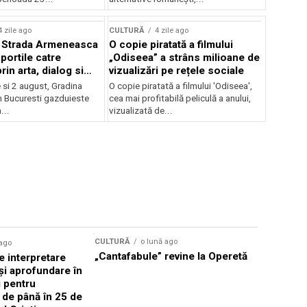
lui Enescu 2026
4 zile ago
CULTURĂ
4 zile ago
l Strada Armeneasca
O copie piratată a filmului
portile catre
„Odiseea” a strâns milioane de
in arta, dialog si
vizualizări pe rețele sociale
, intre 31 iulie si 2
ie si 2 august, Gradina
O copie piratată a filmului 'Odiseea',
a Gradina Botanica din
n Bucuresti gazduieste
cea mai profitabilă peliculă a anului,
...
vizualizată de...
CULTURĂ
o lună ago
 ago
CULTURĂ
„Cantafabule” revine la Operetă
 interpretare
Athenaeu
și aprofundare în
2026 Laur
i pentru
Grammy, C
i de până în 25 de
reuni sub