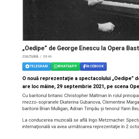
„Oedipe” de George Enescu la Opera Bastil
CULTURĂ
09:44
TELEGRAM
WHATSAPP
FACEBOOK
O nouă reprezentaţie a spectacolului „Oedipe” d
are loc mâine, 29 septembrie 2021, pe scena Opere
Cu baritonul britanic Christopher Maltman în rolul principal
mezzo-sopranele Ekaterina Gubanova, Clementine Margai
baritonii Brian Mulligan, Adrian Timpău şi tenorul Yann Be
La conducerea muzicală se află Ingo Metzmacher. Spectaco
internaţională va avea următoarea reprezentaţie în 2 oct