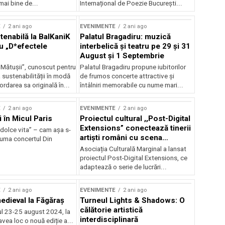
mai bine de...
Internațional de Poezie București...
E
2 ani ago
EVENIMENTE
2 ani ago
enabilă la BalKaniK
Palatul Bragadiru: muzică
cu „D*efectele
interbelică şi teatru pe 29 şi 31
August şi 1 Septembrie
 Mătușii”, cunoscut pentru
Palatul Bragadiru propune iubitorilor
sustenabilității în modă
de frumos concerte attractive şi
ordarea sa originală în...
întâlniri memorabile cu nume mari...
E
2 ani ago
EVENIMENTE
2 ani ago
i în Micul Paris
Proiectul cultural ,,Post-Digital
Extensions” conectează tinerii
dolce vita” – cam așa s-
artiști români cu scena
zuma concertul Din
internațională
Asociația Culturală Marginal a lansat
proiectul Post-Digital Extensions, ce
adaptează o serie de lucrări...
E
2 ani ago
EVENIMENTE
2 ani ago
medieval la Făgăraș
Turneul Lights & Shadows: O
călătorie artistică
l 23-25 august 2024, la
interdisciplinară
vea loc o nouă ediție a...