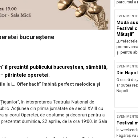
parcursul a 
EVENIMENT
Modă sust
Festival 
Mătușii”
peretei bucureștene
„D*efectele
promovarea 
și pentru ab
n”
îl prezintă publicului bucureștean, sâmbătă,
EVENIMENT
Din Napol
 – părintele operetei.
O seară de „
irile lui… Offenbach” îmbină perfect melodica și
ar putea re
Napoli...
Țiganilor”, în interpretarea Teatrului Național de
ublic. Acțiunea din prima jumătate de secol XVIII cu
stra și corul Operetei, de costume și decoruri pentru a
EVENIMENT
prezentat duminica, 22 aprilie, de la ora 19:00, in Sala
Festival 
În weekendu
Făgăraș va a