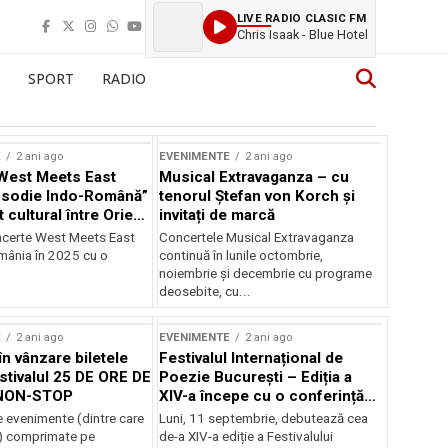
LIVE RADIO CLASIC FM
Chris Isaak - Blue Hotel
SPORT
RADIO
E
2 ani ago
EVENIMENTE
2 ani ago
West Meets East
Musical Extravaganza – cu
psodie Indo-Română”
tenorul Ștefan von Korch și
t cultural între Orient
invitați de marcă
nt
ncerte West Meets East
Concertele Musical Extravaganza
omânia în 2025 cu o
continuă în lunile octombrie,
noiembrie şi decembrie cu programe
deosebite, cu...
E
2 ani ago
EVENIMENTE
2 ani ago
în vânzare biletele
Festivalul Internațional de
stivalul 25 DE ORE DE
Poezie București – Ediția a
NON-STOP
XIV-a începe cu o conferință
despre limba română
 evenimente (dintre care
Luni, 11 septembrie, debutează cea
susținută de Marco Lucchesi
) comprimate pe
de-a XIV-a ediție a Festivalului