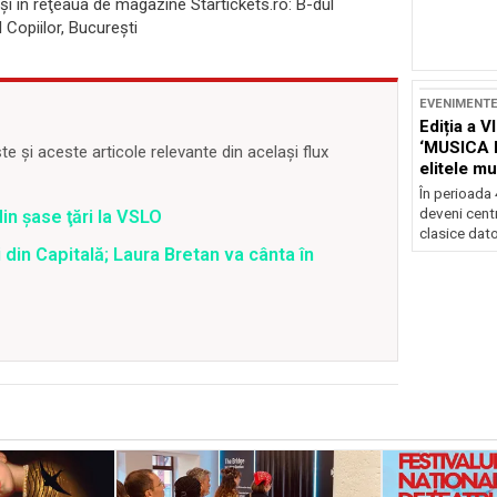
 și în reţeaua de magazine Startickets.ro: B-dul
l Copiilor, Bucureşti
EVENIMENT
Ediția a V
‘MUSICA 
 și aceste articole relevante din același flux
elitele mu
Brașov
În perioada
deveni centr
din şase ţări la VSLO
clasice dator
 din Capitală; Laura Bretan va cânta în