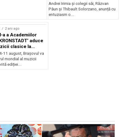
Andrei Irimia și colegii săi, Răzvan
Păun și Thibault Solorzano, anunță cu
entuziasm o...
E
2 ani ago
II-a a Academiilor
KRONSTADT’ aduce
zicii clasice la
 4-11 august, Brașovul va
ul mondial al muzicii
ită ediției...
EVENIMENTE
Weekend c