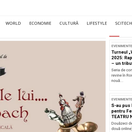
WORLD
ECONOMIE
CULTURĂ
LIFESTYLE
SCITECH
EVENIMENT
Turneul „
2025: Ra
– un tribu
și Occide
Seria de co
revine în R
nouă...
EVENIMENT
S-au pus 
pentru Fe
TEATRU 
Douăzeci de
două online