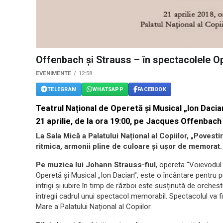
Offenbach și Strauss – în spectacolele O
EVENIMENTE
12:58
TELEGRAM
WHATSAPP
FACEBOOK
Teatrul Național de Operetă și Musical „Ion Dacia
21 aprilie, de la ora 19:00, pe Jacques Offenbach
La Sala Mică a Palatului Național al Copiilor, „Povest
ritmica, armonii pline de culoare și ușor de memorat.
Pe muzica lui Johann Strauss-fiul
, opereta “Voievodul 
Operetă și Musical „Ion Dacian”, este o încântare pentru p
intrigi și iubire în timp de război este susținută de orche
întregii cadrul unui spectacol memorabil. Spectacolul va fi 
Mare a Palatului Național al Copiilor.