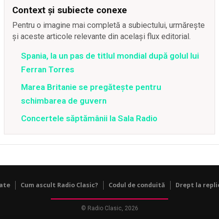
Context și subiecte conexe
Pentru o imagine mai completă a subiectului, urmărește
și aceste articole relevante din același flux editorial.
Spania, la un pas de titlul mondial după golul lui
Ferran Torres
Marea Britanie se pregătește pentru
schimbarea de guvern
Concertele săptămânii la Sala Radio
tate
Cum ascult Radio Clasic?
Codul de conduită
Drept la repli
© Radio Clasic, 2026