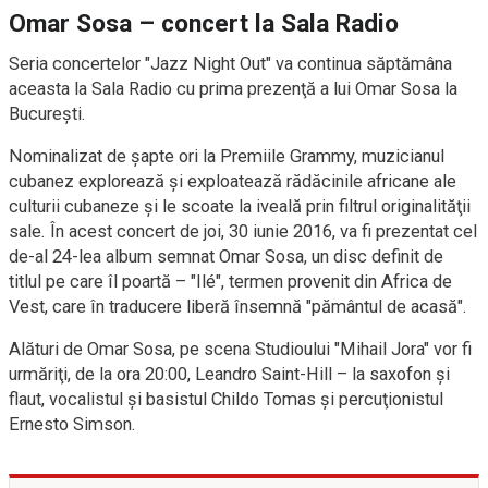
Omar Sosa – concert la Sala Radio
Seria concertelor "Jazz Night Out" va continua săptămâna
aceasta la Sala Radio cu prima prezenţă a lui Omar Sosa la
Bucureşti.
Nominalizat de șapte ori la Premiile Grammy, muzicianul
cubanez explorează și exploatează rădăcinile africane ale
culturii cubaneze și le scoate la iveală prin filtrul originalităţii
sale. În acest concert de joi, 30 iunie 2016, va fi prezentat cel
de-al 24-lea album semnat Omar Sosa, un disc definit de
titlul pe care îl poartă – "Ilé", termen provenit din Africa de
Vest, care în traducere liberă însemnă "pământul de acasă".
Alături de Omar Sosa, pe scena Studioului "Mihail Jora" vor fi
urmăriţi, de la ora 20:00, Leandro Saint-Hill – la saxofon și
flaut, vocalistul şi basistul Childo Tomas și percuţionistul
Ernesto Simson.