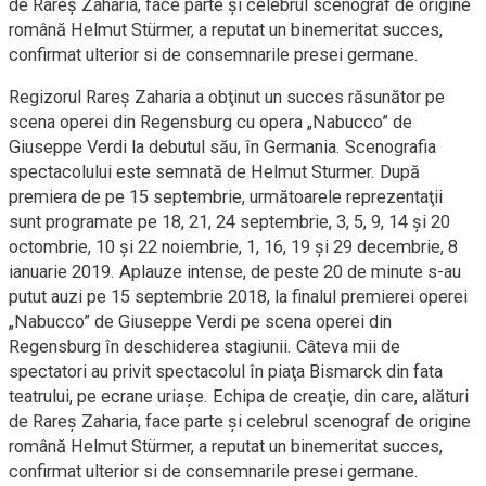
de Rareş Zaharia, face parte şi celebrul scenograf de origine
română Helmut Stürmer, a reputat un binemeritat succes,
confirmat ulterior si de consemnarile presei germane.
Regizorul Rareş Zaharia a obţinut un succes răsunător pe
scena operei din Regensburg cu opera „Nabucco” de
Giuseppe Verdi la debutul său, în Germania. Scenografia
spectacolului este semnată de Helmut Sturmer. După
premiera de pe 15 septembrie, următoarele reprezentaţii
sunt programate pe 18, 21, 24 septembrie, 3, 5, 9, 14 şi 20
octombrie, 10 şi 22 noiembrie, 1, 16, 19 şi 29 decembrie, 8
ianuarie 2019. Aplauze intense, de peste 20 de minute s-au
putut auzi pe 15 septembrie 2018, la finalul premierei operei
„Nabucco” de Giuseppe Verdi pe scena operei din
Regensburg în deschiderea stagiunii. Câteva mii de
spectatori au privit spectacolul în piaţa Bismarck din fata
teatrului, pe ecrane uriaşe. Echipa de creaţie, din care, alături
de Rareş Zaharia, face parte şi celebrul scenograf de origine
română Helmut Stürmer, a reputat un binemeritat succes,
confirmat ulterior si de consemnarile presei germane.