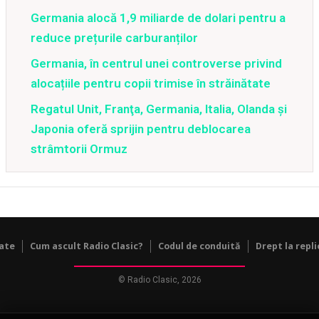
Germania alocă 1,9 miliarde de dolari pentru a
reduce prețurile carburanților
Germania, în centrul unei controverse privind
alocațiile pentru copii trimise în străinătate
Regatul Unit, Franţa, Germania, Italia, Olanda şi
Japonia oferă sprijin pentru deblocarea
strâmtorii Ormuz
tate
Cum ascult Radio Clasic?
Codul de conduită
Drept la repli
© Radio Clasic, 2026