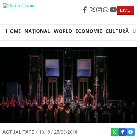
LIVE
HOME
NAȚIONAL
WORLD
ECONOMIE
CULTURĂ
L
ACTUALITATE
13:18 / 25/09/2018
WHATSAPP
FACEBO
TEL