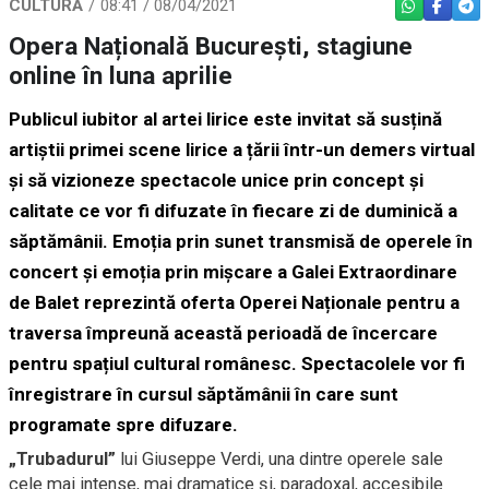
CULTURĂ
08:41 / 08/04/2021
WHATSAPP
FACEBO
TEL
Opera Națională București, stagiune
online în luna aprilie
Publicul iubitor al artei lirice este invitat să susțină
artiștii primei scene lirice a țării într-un demers virtual
și să vizioneze spectacole unice prin concept și
calitate ce vor fi difuzate în fiecare zi de duminică a
săptămânii. Emoția prin sunet transmisă de operele în
concert și emoția prin mișcare a Galei Extraordinare
de Balet reprezintă oferta Operei Naționale pentru a
traversa împreună această perioadă de încercare
pentru spațiul cultural românesc. Spectacolele vor fi
înregistrare în cursul săptămânii în care sunt
programate spre difuzare.
„Trubadurul”
lui Giuseppe Verdi, una dintre operele sale
cele mai intense, mai dramatice şi, paradoxal, accesibile