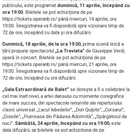
publicului, este programat
duminică, 11 aprilie, începând cu
ora 19:00
. Biletele se pot achiziționa de pe
https://tickets.operanb.ro/ până miercuri, 14 aprilie, ora
19:00. Înregistrarea va fi disponibilă spre vizionare timp de
72 de ore, începând cu data și ora difuzării.
Duminică, 18 aprilie, de la ora 19:00
, prima scenă lirică a
țării propune spectacolul
„La Traviata”
de Giuseppe Verdi,
operă în concert. Biletele se pot achiziționa de pe
https://tickets.operanb.ro/ până miercuri, 21 aprilie, ora
19:00. Înregistrarea va fi disponibilă spre vizionare timp de
72 de ore, începând cu ora difuzării.
„Gala Extraordinară de Balet”
se dorește a fi o celebrare la
cel mai înalt nivel, a artei dansului cu momente coregrafice
de mare succes, din spectacole renumite ale repertoriului
clasic universal: „Lacul lebedelor”, „Don Quijote”, „Corsarul”,
„Giselle”, „Frumoasa din Pădurea Adormită”, „Spărgătorul de
nuci”.
Sâmbătă, 24 aprilie, începând cu ora 19:00
, este
data difuzării, iar biletele se pot achiziționa de pe