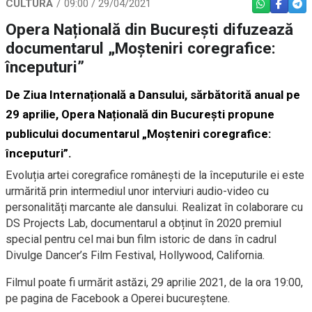
CULTURĂ
09:00 / 29/04/2021
WHATSAPP
FACEBO
TEL
Opera Națională din București difuzează
documentarul „Moșteniri coregrafice:
începuturi”
De Ziua Internațională a Dansului, sărbătorită anual pe
29 aprilie, Opera Națională din București propune
publicului documentarul „Moșteniri coregrafice:
începuturi”.
Evoluția artei coregrafice românești de la începuturile ei este
urmărită prin intermediul unor interviuri audio-video cu
personalități marcante ale dansului. Realizat în colaborare cu
DS Projects Lab, documentarul a obținut în 2020 premiul
special pentru cel mai bun film istoric de dans în cadrul
Divulge Dancer’s Film Festival, Hollywood, California.
Filmul poate fi urmărit astăzi, 29 aprilie 2021, de la ora 19:00,
pe pagina de Facebook a Operei bucureștene.