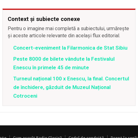
Context și subiecte conexe
Pentru o imagine mai completă a subiectului, urmărește
și aceste articole relevante din același flux editorial.
Concert-eveniment la Filarmonica de Stat Sibiu
Peste 8000 de bilete vândute la Festivalul
Enescu în primele 45 de minute
Turneul național 100 x Enescu, la final. Concertul
de închidere, găzduit de Muzeul Național
Cotroceni
tate
Cum ascult Radio Clasic?
Codul de conduită
Drept la repli