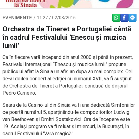
EVENIMENTE
11:27 / 02/08/2016
WHATSAPP
FACEBO
TEL
Orchestra de Tineret a Portugaliei cântă
în cadrul Festivalului ‘Enescu şi muzica
lumii’
Ca în fiecare vară incepand din anul 2000 și până în prezent,
Festivalul Internaţional “Enescu şi muzica lumii” propune
publicului aflat la Sinaia un afiș an după an mai complex. Cel
de-al doilea concert al ediției cu numărul XVII, va fi susținut
de Orchestra de Tineret a Portugaliei, condusă de dirijorul
Pedro Carneiro.
Seara de la Casino-ul din Sinaia va fi una dedicată Simfoniilor
ce poartă numărul 5, aparţinându-le compozitorilor Ludwig
van Beethoven și Dmitri Șostakovici. Ora de începere este
19. Același program va fi reluat și miercuri, la București, în
cadrul Festivalului 'Vară magică'.