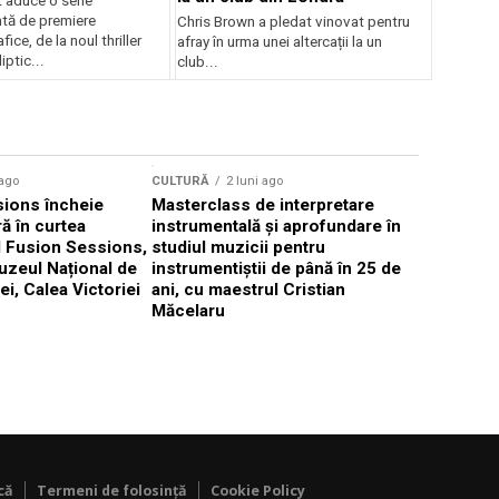
 aduce o serie
tă de premiere
Chris Brown a pledat vinovat pentru
ice, de la noul thriller
afray în urma unei altercații la un
ptic...
club...
CULTURĂ
 ago
CULTURĂ
2 luni ago
„Cantafab
ions încheie
Masterclass de interpretare
ă în curtea
instrumentală și aprofundare în
l Fusion Sessions,
studiul muzicii pentru
uzeul Național de
instrumentiștii de până în 25 de
ei, Calea Victoriei
ani, cu maestrul Cristian
Măcelaru
că
Termeni de folosință
Cookie Policy