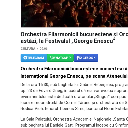
Orchestra Filarmonicii bucureștene și Or
astăzi, la Festivalul „George Enescu”
CULTURĂ
09:06
TELEGRAM
WHATSAPP
FACEBOOK
Orchestra Filarmonicii bucureștene concertează a
Internațional George Enescu, pe scena Ateneulu
De la ora 16:30, sub bagheta lui Gabriel Bebeșelea, progr
op. 23 de Edvard Grieg, în cadrul căreia vor evolua sopra
evenimentului este dedicată oratoriului „Strigoii” compu
lucrare reconstruită de Cornel Țăranu și orchestrată de Sab
Rodica Vică, tenorul Tiberius Simu, baritonul Florin Estefa
La Sala Palatului, Orchestra Academiei Naționale „Santa 
sub bagheta lui Daniele Gatti. Programul începe cu Simfo