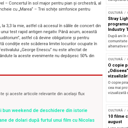
l – Concertul în sol major pentru pian și orchestră, al
 încheie cu „Marea” – Trei schițe simfonice pentru
CULTURĂ
Stray Ligh
programul
 la 3,3 la mie, astfel că accesul în sălile de concert din
Industry 
al unui test rapid antigen negativ. Până acum, această
audiție și
După ani în 
ditorium”, astfel că devine obligatorie și pentru
participar
comunitate 
ltă condiție este scăderea limitei locurilor ocupate în
alternative 
Festivalului „George Enescu” nu este afectat de
e vândute la aceste evenimente nu depășesc 50% din
CULTURĂ
O copie pi
„Odiseea”
vizualizăr
O copie pira
cea mai prof
vizualizată 
 și aceste articole relevante din același flux
ai bun weekend de deschidere din istorie
CULTURĂ
10 filme 
ane de dolari după furtul unui film cu Nicolas
august