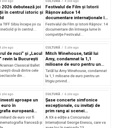
4 zile ago
CULTURĂ
4 zile ago
u 2026 debutează joi
Festivalul de Film şi Istorii
ii în centrul istoric și
Râşnov aduce 14
ld
documentare internaţionale în
premieră
a TIFF Sibiu începe joi cu
Festivalul de Film şi Istorii Râşnov: 14
CineGold și în centrul...
documentare din întreaga lume în
competiţie Festivalul...
4 zile ago
CULTURĂ
5 zile ago
ul de nuci” și „Lacul
Mitch Winehouse, tatăl lui
 revin la București
Amy, condamnat la 1,1
milioane de euro pentru un
rainian Classical Ballet
litigiu pierdut
urești două dintre cele
Tatăl lui Amy Winehouse, condamnat
pectacole din...
la 1,1 milioane de euro pentru un
litigiu privind...
5 zile ago
CULTURĂ
6 zile ago
 investi aproape un
Șase concerte simfonice
 euro în
excepționale, cu invitați de
grafia europeană
prim rang ai scenei
032
internaționale și ansambluri
iliard de euro vor fi
A XX-a ediție a Concursului
orchestrale românești de
 cinematografia franceză și
Internațional George Enescu, care va
prestigiu, în programul
e...
avea loc în perioada 23...