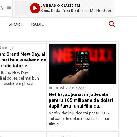
LIVE RADIO CLASIC FM
Sonia Dada - You Dont Treat Me No Good
SPORT
RADIO
9 ore ago
n: Brand New Day, al
l mai bun weekend de
e din istorie
: Brand New Day
ă al doilea cel mai bun
deschidere global...
CULTURĂ
3 zile ago
Netflix, acționat în judecată
pentru 105 milioane de dolari
după furtul unui film cu
Nicolas Cage
Netflix dat în judecată pentru 105
milioane de dolari după furtul unui
film cu...