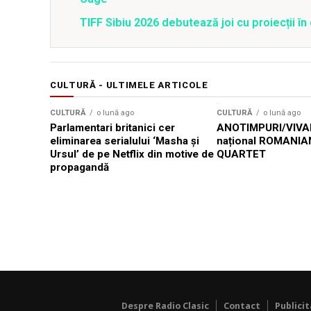
TIFF Sibiu 2026 debutează joi cu proiecții în 
CULTURĂ - ULTIMELE ARTICOLE
CULTURĂ
o lună ago
CULTURĂ
o lună ago
Parlamentari britanici cer
ANOTIMPURI/VIVAL
eliminarea serialului ‘Masha și
național ROMANIA
Ursul’ de pe Netflix din motive de
QUARTET
propagandă
Despre Radio Clasic
Contact
Publici