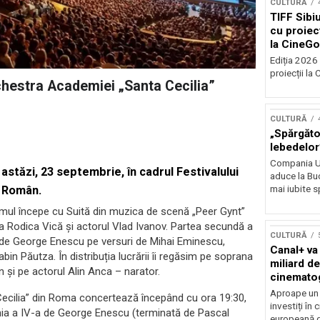
CULTURĂ
TIFF Sibi
cu proiecț
la CineGo
Ediția 2026 
proiecții la 
chestra Academiei „Santa Cecilia”
CULTURĂ
„Spărgător
lebedelor”
Compania Uk
stăzi, 23 septembrie, în cadrul Festivalului
aduce la Buc
mai iubite s
i Român.
amul începe cu Suită din muzica de scenă „Peer Gynt”
na Rodica Vică și actorul Vlad Ivanov. Partea secundă a
CULTURĂ
s de George Enescu pe versuri de Mihai Eminescu,
Canal+ va
in Păutza. În distribuția lucrării îi regăsim pe soprana
miliard de
n și pe actorul Alin Anca – narator.
cinemato
până în 2
Aproape un m
Cecilia” din Roma concertează începând cu ora 19:30,
investiți în
nia a IV-a de George Enescu (terminată de Pascal
europeană d