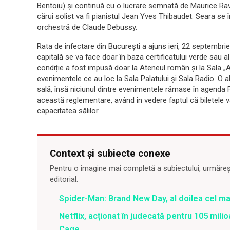
Bentoiu) și continuă cu o lucrare semnată de Maurice Rave
cărui solist va fi pianistul Jean Yves Thibaudet. Seara se
orchestră de Claude Debussy.
Rata de infectare din București a ajuns ieri, 22 septembrie,
capitală se va face doar în baza certificatului verde sau 
condiție a fost impusă doar la Ateneul român și la Sala „Au
evenimentele ce au loc la Sala Palatului și Sala Radio. O a
sală, însă niciunul dintre evenimentele rămase în agenda 
această reglementare, având în vedere faptul că biletel
capacitatea sălilor.
Context și subiecte conexe
Pentru o imagine mai completă a subiectului, urmărește
editorial.
Spider-Man: Brand New Day, al doilea cel m
Netflix, acționat în judecată pentru 105 milio
Cage