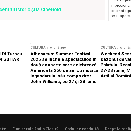
Luna august
impresionan
centrul istoric și la CineGold
cinematograf
post-apocali
CULTURĂ
o lună ago
CULTURĂ
o lună
DI Turneu
Athenaeum Summer Festival
Weekend Sess
N GUITAR
2026 se încheie spectaculos în
sezonul de var
două concerte care celebrează
Palatului Rega
America la 250 de ani cu muzica
27-28 iunie, M
legendarului său compozitor
Artă al Români
John Williams, pe 27 și 28 iunie
tate
Cum ascult Radio Clasic?
Codul de conduită
Drept la repli