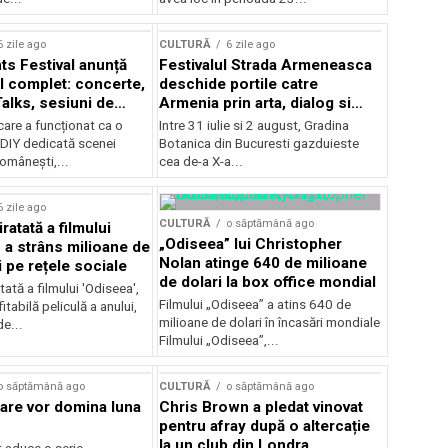
Concursului Enescu 2026
6 zile ago
CULTURĂ
6 zile ago
ts Festival anunță
Festivalul Strada Armeneasca
 complet: concerte,
deschide portile catre
Talks, sesiuni de
Armenia prin arta, dialog si
 noi opțiuni de
patrimoniu, intre 31 iulie si 2
care a funcționat ca o
Intre 31 iulie si 2 august, Gradina
e pentru public
august, la Gradina Botanica din
DIY dedicată scenei
Botanica din Bucuresti gazduieste
Bucuresti
românești,...
cea de-a X-a...
6 zile ago
CULTURĂ
o săptămână ago
ratată a filmului
„Odiseea” lui Christopher
 a strâns milioane de
Nolan atinge 640 de milioane
i pe rețele sociale
de dolari la box office mondial
tată a filmului 'Odiseea',
Filmului „Odiseea” a atins 640 de
itabilă peliculă a anului,
milioane de dolari în încasări mondiale
de...
Filmului „Odiseea”,...
o săptămână ago
CULTURĂ
o săptămână ago
care vor domina luna
Chris Brown a pledat vinovat
pentru afray după o altercație
la un club din Londra