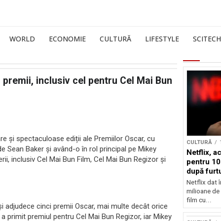
WORLD
ECONOMIE
CULTURĂ
LIFESTYLE
SCITECH
premii, inclusiv cel pentru Cel Mai Bun
re și spectaculoase ediții ale Premiilor Oscar, cu
CULTURĂ
de Sean Baker și având-o în rol principal pe Mikey
Netflix, a
rii, inclusiv Cel Mai Bun Film, Cel Mai Bun Regizor și
pentru 10
după furtu
Nicolas 
Netflix dat 
milioane de 
film cu...
-și adjudece cinci premii Oscar, mai multe decât orice
, a primit premiul pentru Cel Mai Bun Regizor, iar Mikey