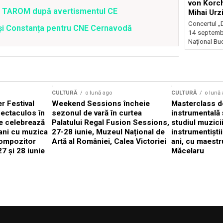
von Korch
 a TAROM după avertismentul CE
Mihai Urz
stagiunea
Concertul „D
i și Constanța pentru CNE Cernavodă
Extravaga
14 septembr
Național Buc
CULTURĂ
o lună ago
CULTURĂ
o lună
 Festival
Weekend Sessions încheie
Masterclass de
ectaculos în
sezonul de vară în curtea
instrumentală 
e celebrează
Palatului Regal Fusion Sessions,
studiul muzici
ani cu muzica
27-28 iunie, Muzeul Național de
instrumentiști
compozitor
Artă al României, Calea Victoriei
ani, cu maestr
7 și 28 iunie
Măcelaru