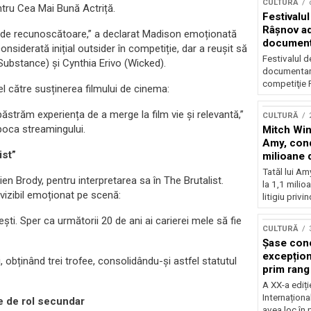
CULTURĂ
ntru Cea Mai Bună Actriță.
Festivalul
Râşnov a
m de recunoscătoare,” a declarat Madison emoționată
documenta
onsiderată inițial outsider în competiție, dar a reușit să
premieră
Festivalul d
bstance) și Cynthia Erivo (Wicked).
documentare
competiţie F
el către susținerea filmului de cinema:
ăstrăm experiența de a merge la film vie și relevantă,”
CULTURĂ
 epoca streamingului.
Mitch Win
Amy, cond
ist”
milioane 
litigiu pie
Tatăl lui A
n Brody, pentru interpretarea sa în The Brutalist.
la 1,1 milio
 vizibil emoționat pe scenă:
litigiu privin
ști. Sper ca următorii 20 de ani ai carierei mele să fie
CULTURĂ
Șase con
excepționa
ii, obținând trei trofee, consolidându-și astfel statutul
prim rang
internați
A XX-a ediți
orchestra
Internaționa
le de rol secundar
prestigiu
avea loc în 