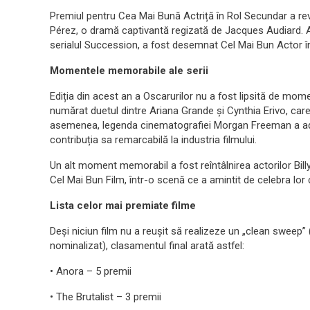
Premiul pentru Cea Mai Bună Actriță în Rol Secundar a reve
Pérez, o dramă captivantă regizată de Jacques Audiard. Ac
serialul Succession, a fost desemnat Cel Mai Bun Actor î
Momentele memorabile ale serii
Ediția din acest an a Oscarurilor nu a fost lipsită de mo
numărat duetul dintre Ariana Grande și Cynthia Erivo, car
asemenea, legenda cinematografiei Morgan Freeman a ad
contribuția sa remarcabilă la industria filmului.
Un alt moment memorabil a fost reîntâlnirea actorilor Bill
Cel Mai Bun Film, într-o scenă ce a amintit de celebra lo
Lista celor mai premiate filme
Deși niciun film nu a reușit să realizeze un „clean sweep” 
nominalizat), clasamentul final arată astfel:
• Anora – 5 premii
• The Brutalist – 3 premii