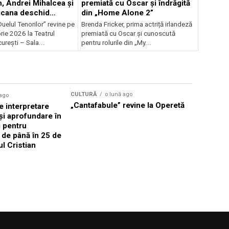
, Andrei Mihalcea și
premiată cu Oscar și îndrăgită
icana deschid
din „Home Alone 2”
 Musical
uelul Tenorilor” revine pe
Brenda Fricker, prima actriță irlandeză
nza la TNB
ie 2026 la Teatrul
premiată cu Oscar și cunoscută
urești – Sala...
pentru rolurile din „My...
CULTURĂ
o lună ago
 ago
CULTURĂ
„Cantafabule” revine la Operetă
 interpretare
Athenaeu
și aprofundare în
2026 Laur
i pentru
Grammy, C
i de până în 25 de
reuni sub
ul Cristian
Română de
Janoska î
pe 20 iuni