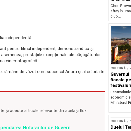
Chris Brown
afray în urma
club...
afia independentă
nt pentru filmul independent, demonstrând că și
 asemenea, prestațiile excepționale ale câștigătorilor
tria cinematografică.
CULTURĂ
re, rămâne de văzut cum succesul Anora și al celorlalte
Guvernul 
fiscale pe
festivalur
Festivaluril
economic su
Ministerul F
a...
 și aceste articole relevante din același flux
CULTURĂ
Duelul Te
spendarea Hotărârilor de Guvern