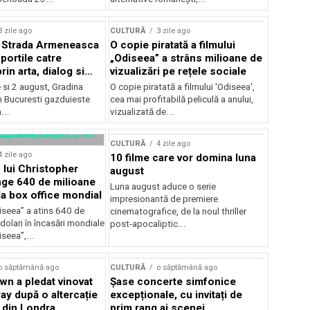
lui Enescu 2026
3 zile ago
CULTURĂ
3 zile ago
l Strada Armeneasca
O copie piratată a filmului
portile catre
„Odiseea” a strâns milioane de
in arta, dialog si
vizualizări pe rețele sociale
, intre 31 iulie si 2
ie si 2 august, Gradina
O copie piratată a filmului 'Odiseea',
a Gradina Botanica din
n Bucuresti gazduieste
cea mai profitabilă peliculă a anului,
...
vizualizată de...
CULTURĂ
4 zile ago
4 zile ago
10 filme care vor domina luna
 lui Christopher
august
nge 640 de milioane
Luna august aduce o serie
la box office mondial
impresionantă de premiere
iseea” a atins 640 de
cinematografice, de la noul thriller
dolari în încasări mondiale
post-apocaliptic...
iseea”,...
o săptămână ago
CULTURĂ
o săptămână ago
wn a pledat vinovat
Șase concerte simfonice
ay după o altercație
excepționale, cu invitați de
b din Londra
prim rang ai scenei