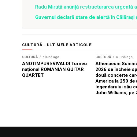
Radu Miruță anunță restructurarea urgentă
Guvernul declară stare de alertă în Călăraș
CULTURĂ - ULTIMELE ARTICOLE
CULTURĂ
o lună ago
CULTURĂ
o lună ago
ANOTIMPURI/VIVALDI Turneu
Athenaeum Summer
național ROMANIAN GUITAR
2026 se încheie sp
QUARTET
două concerte car
America la 250 de 
legendarului său 
John Williams, pe 2