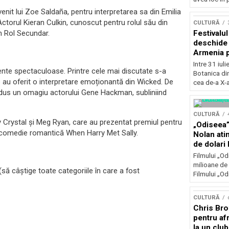
Concursu
nit lui Zoe Saldaña, pentru interpretarea sa din Emilia
torul Kieran Culkin, cunoscut pentru rolul său din
CULTURĂ
Festivalu
n Rol Secundar.
deschide 
Armenia pr
patrimoniu
Intre 31 iul
mente spectaculoase. Printre cele mai discutate s-a
august, l
Botanica di
Bucuresti
e au oferit o interpretare emoționantă din Wicked. De
cea de-a X-a
us un omagiu actorului Gene Hackman, subliniind
CULTURĂ
y Crystal și Meg Ryan, care au prezentat premiul pentru
„Odiseea”
r comedie romantică When Harry Met Sally.
Nolan ati
de dolari 
Filmului „Od
milioane de 
(să câștige toate categoriile în care a fost
Filmului „Od
CULTURĂ
Chris Bro
pentru afr
la un clu