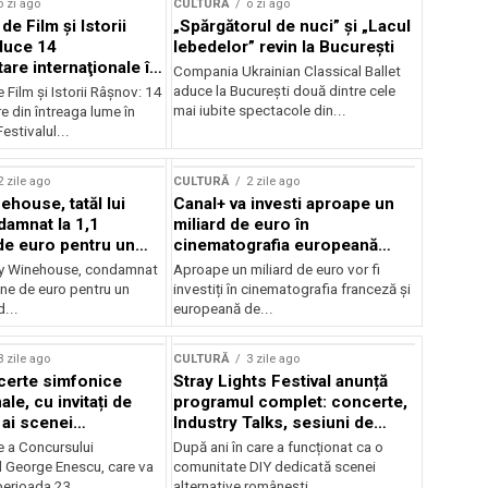
o zi ago
CULTURĂ
o zi ago
 de Film şi Istorii
„Spărgătorul de nuci” și „Lacul
duce 14
lebedelor” revin la București
re internaţionale în
Compania Ukrainian Classical Ballet
aduce la București două dintre cele
e Film şi Istorii Râşnov: 14
mai iubite spectacole din...
 din întreaga lume în
estivalul...
2 zile ago
CULTURĂ
2 zile ago
ehouse, tatăl lui
Canal+ va investi aproape un
amnat la 1,1
miliard de euro în
de euro pentru un
cinematografia europeană
rdut
până în 2032
my Winehouse, condamnat
Aproape un miliard de euro vor fi
ane de euro pentru un
investiți în cinematografia franceză și
d...
europeană de...
3 zile ago
CULTURĂ
3 zile ago
certe simfonice
Stray Lights Festival anunță
le, cu invitați de
programul complet: concerte,
 ai scenei
Industry Talks, sesiuni de
onale și ansambluri
audiție și noi opțiuni de
e a Concursului
După ani în care a funcționat ca o
le românești de
participare pentru public
l George Enescu, care va
comunitate DIY dedicată scenei
, în programul
perioada 23...
alternative românești,...