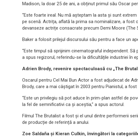
Madison, la doar 25 de ani, a obținut primul său Oscar pe
“Este foarte ireal. Nu mă așteptam la asta și sunt extre
pe scenă. Actrița, aflată la prima sa nominalizare, a fost c
devanseze actrițe consacrate precum Demi Moore (The Su
Baker a folosit prilejul discursului său pentru a face un ap
“Este timpul să sprijinim cinematograful independent. Să p
a spus regizorul, referindu-se la dificultățile industriei în
Adrien Brody, revenire spectaculoasă cu „The Brutal
Oscarul pentru Cel Mai Bun Actor a fost adjudecat de Adrie
Brody, care a mai câștigat în 2003 pentru Pianistul, a fost
“Este un privilegiu să pot aduce în prim-plan astfel de pove
la fel de semnificativi ca și aceștia,” a spus actorul.
Filmul The Brutalist a fost și el unul dintre performerii ser
de producție de referință a anului.
Zoe Saldaña și Kieran Culkin, învingători la categorii