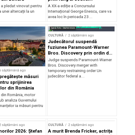
internaționale și ansambluri
 a pledat vinovat pentru
A XX-a ediție a Concursului
orchestrale românești de
 unei altercații la un
Internațional George Enescu, care va
prestigiu, în programul
avea loc în perioada 23...
Concursului Enescu 2026
Sursă foto: Shutterstock
CULTURĂ
2 săptămâni ago
Judecătorul suspendă
fuziunea Paramount-Warner
Bros. Discovery prin ordin de
restricție temporară
Judge suspends Paramount-Warner
Bros. Discovery merger with
o săptămână ago
temporary restraining order Un
pregătește măsuri
judecător federal a...
ntru sprijinirea
ilor din România
e din România, motor
b analiza Guvernului
inanțelor ia măsuri pentru
2 săptămâni ago
CULTURĂ
2 săptămâni ago
norilor 2026: Ștefan
A murit Brenda Fricker, actrița