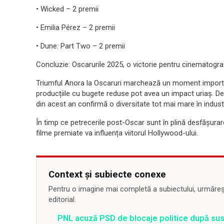
• Wicked – 2 premii
• Emilia Pérez – 2 premii
• Dune: Part Two – 2 premii
Concluzie: Oscarurile 2025, o victorie pentru cinematogr
Triumful Anora la Oscaruri marchează un moment importa
producțiile cu bugete reduse pot avea un impact uriaș. De
din acest an confirmă o diversitate tot mai mare în indus
În timp ce petrecerile post-Oscar sunt în plină desfășura
filme premiate va influența viitorul Hollywood-ului.
Context și subiecte conexe
Pentru o imagine mai completă a subiectului, urmărește
editorial.
PNL acuză PSD de blocaje politice după su