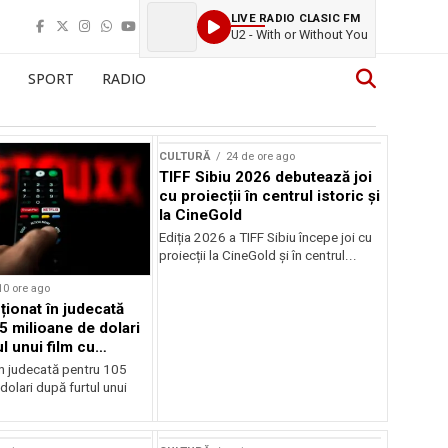
LIVE RADIO CLASIC FM
U2 - With or Without You
SPORT
RADIO
CULTURĂ
24 de ore ago
TIFF Sibiu 2026 debutează joi
cu proiecții în centrul istoric și
la CineGold
Ediția 2026 a TIFF Sibiu începe joi cu
proiecții la CineGold și în centrul...
10 ore ago
cționat în judecată
5 milioane de dolari
l unui film cu
Cage
în judecată pentru 105
dolari după furtul unui