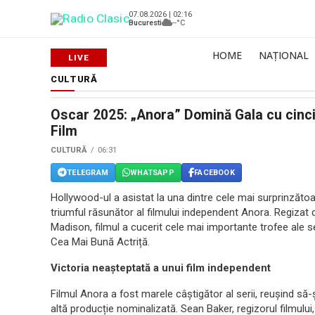
07.08.2026 | 02:16
Bucuresti
--°C
HOME
NAȚIONAL
CULTURĂ
Oscar 2025: „Anora” Domină Gala cu cinci 
Film
CULTURĂ
06:31
TELEGRAM
WHATSAPP
FACEBOOK
Hollywood-ul a asistat la una dintre cele mai surprinzătoa
triumful răsunător al filmului independent Anora. Regizat 
Madison, filmul a cucerit cele mai importante trofee ale se
Cea Mai Bună Actriță.
Victoria neașteptată a unui film independent
Filmul Anora a fost marele câștigător al serii, reușind să
altă producție nominalizată. Sean Baker, regizorul filmului