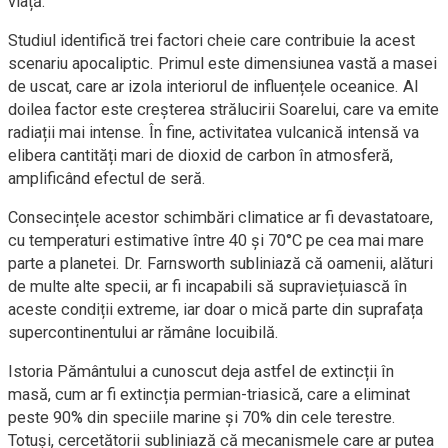
viață.
Studiul identifică trei factori cheie care contribuie la acest
scenariu apocaliptic. Primul este dimensiunea vastă a masei
de uscat, care ar izola interiorul de influențele oceanice. Al
doilea factor este creșterea strălucirii Soarelui, care va emite
radiații mai intense. În fine, activitatea vulcanică intensă va
elibera cantități mari de dioxid de carbon în atmosferă,
amplificând efectul de seră.
Consecințele acestor schimbări climatice ar fi devastatoare,
cu temperaturi estimative între 40 și 70°C pe cea mai mare
parte a planetei. Dr. Farnsworth subliniază că oamenii, alături
de multe alte specii, ar fi incapabili să supraviețuiască în
aceste condiții extreme, iar doar o mică parte din suprafața
supercontinentului ar rămâne locuibilă.
Istoria Pământului a cunoscut deja astfel de extincții în
masă, cum ar fi extincția permian-triasică, care a eliminat
peste 90% din speciile marine și 70% din cele terestre.
Totuși, cercetătorii subliniază că mecanismele care ar putea