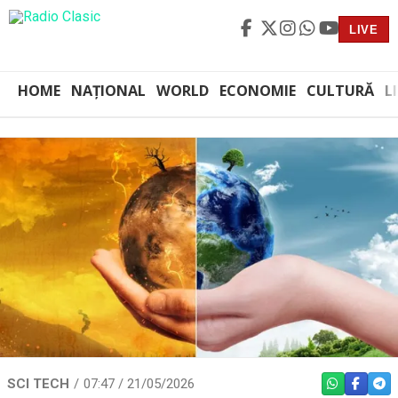
LIVE
HOME
NAȚIONAL
WORLD
ECONOMIE
CULTURĂ
L
SCI TECH
07:47 / 21/05/2026
WHATSAPP
FACEBO
TEL