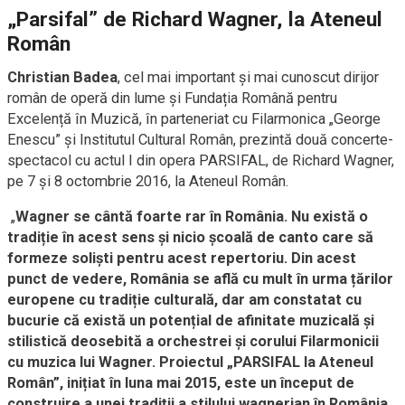
„Parsifal” de Richard Wagner, la Ateneul
Român
Christian Badea
, cel mai important și mai cunoscut dirijor
român de operă din lume și Fundația Română pentru
Excelență în Muzică, în parteneriat cu Filarmonica „George
Enescu” și Institutul Cultural Român, prezintă două concerte-
spectacol cu actul I din opera PARSIFAL, de Richard Wagner,
pe 7 și 8 octombrie 2016, la Ateneul Român.
„
Wagner se cântă foarte rar în România. Nu există o
tradiție în acest sens și nicio școală de canto care să
formeze soliști pentru acest repertoriu. Din acest
punct de vedere, România se află cu mult în urma țărilor
europene cu tradiție culturală, dar am constatat cu
bucurie că există un potențial de afinitate muzicală și
stilistică deosebită a orchestrei și corului Filarmonicii
cu muzica lui Wagner. Proiectul „PARSIFAL la Ateneul
Român”, inițiat în luna mai 2015, este un început de
construire a unei tradiții a stilului wagnerian în România,