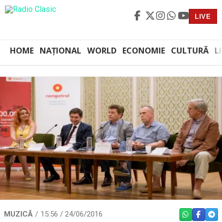
LIVE
HOME
NAȚIONAL
WORLD
ECONOMIE
CULTURĂ
L
MUZICĂ
15:56 / 24/06/2016
WHATSAPP
FACEBO
TEL