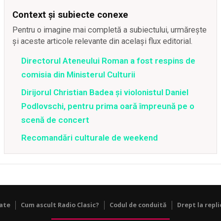
Context și subiecte conexe
Pentru o imagine mai completă a subiectului, urmărește
și aceste articole relevante din același flux editorial.
Directorul Ateneului Roman a fost respins de
comisia din Ministerul Culturii
Dirijorul Christian Badea și violonistul Daniel
Podlovschi, pentru prima oară împreună pe o
scenă de concert
Recomandări culturale de weekend
tate
Cum ascult Radio Clasic?
Codul de conduită
Drept la repli