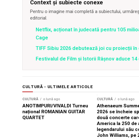
Context și subiecte conexe
Pentru o imagine mai completă a subiectului, urmărește
editorial.
Netflix, acționat în judecată pentru 105 milio
Cage
TIFF Sibiu 2026 debutează joi cu proiecții în 
Festivalul de Film şi Istorii Râşnov aduce 1
CULTURĂ - ULTIMELE ARTICOLE
CULTURĂ
o lună ago
CULTURĂ
o lună ago
ANOTIMPURI/VIVALDI Turneu
Athenaeum Summer
național ROMANIAN GUITAR
2026 se încheie sp
QUARTET
două concerte car
America la 250 de 
legendarului său 
John Williams, pe 2