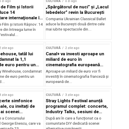
o zi ago
CULTURĂ
o zi ago
 de Film şi Istorii
„Spărgătorul de nuci” și „Lacul
duce 14
lebedelor” revin la București
re internaţionale în
Compania Ukrainian Classical Ballet
aduce la București două dintre cele
e Film şi Istorii Râşnov: 14
mai iubite spectacole din...
 din întreaga lume în
estivalul...
2 zile ago
CULTURĂ
2 zile ago
ehouse, tatăl lui
Canal+ va investi aproape un
amnat la 1,1
miliard de euro în
de euro pentru un
cinematografia europeană
rdut
până în 2032
my Winehouse, condamnat
Aproape un miliard de euro vor fi
ane de euro pentru un
investiți în cinematografia franceză și
d...
europeană de...
3 zile ago
CULTURĂ
3 zile ago
certe simfonice
Stray Lights Festival anunță
le, cu invitați de
programul complet: concerte,
 ai scenei
Industry Talks, sesiuni de
onale și ansambluri
audiție și noi opțiuni de
e a Concursului
După ani în care a funcționat ca o
le românești de
participare pentru public
l George Enescu, care va
comunitate DIY dedicată scenei
, în programul
perioada 23...
alternative românești,...