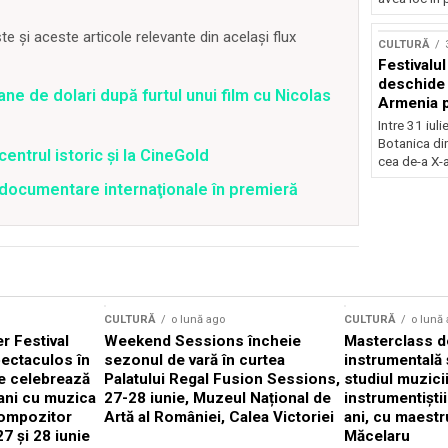
Concursu
 și aceste articole relevante din același flux
CULTURĂ
Festivalu
deschide 
ane de dolari după furtul unui film cu Nicolas
Armenia pr
patrimoniu
Intre 31 iul
august, l
Botanica di
centrul istoric și la CineGold
Bucuresti
cea de-a X-a
4 documentare internaţionale în premieră
CULTURĂ
o lună ago
CULTURĂ
o lună
 Festival
Weekend Sessions încheie
Masterclass de
ectaculos în
sezonul de vară în curtea
instrumentală 
e celebrează
Palatului Regal Fusion Sessions,
studiul muzici
ani cu muzica
27-28 iunie, Muzeul Național de
instrumentiști
compozitor
Artă al României, Calea Victoriei
ani, cu maestr
7 și 28 iunie
Măcelaru