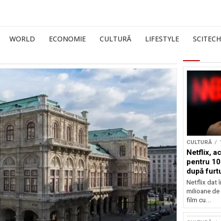
WORLD
ECONOMIE
CULTURĂ
LIFESTYLE
SCITECH
CULTURĂ
Netflix, a
pentru 10
după furtu
Nicolas 
Netflix dat 
milioane de 
film cu...