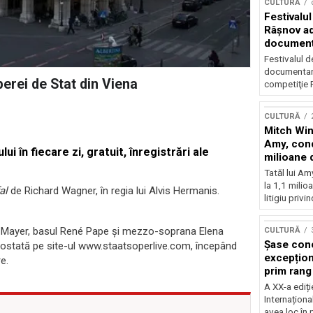
CULTURĂ
Festivalul
Râşnov a
documenta
premieră
Festivalul d
documentare
perei de Stat din Viena
competiţie F
CULTURĂ
Mitch Win
Amy, cond
i în fiecare zi, gratuit, înregistrări ale
milioane 
litigiu pie
Tatăl lui A
la 1,1 milio
al
de Richard Wagner, în regia lui Alvis Hermanis.
litigiu privin
s Mayer, basul René Pape şi mezzo-soprana Elena
CULTURĂ
Șase con
i postată pe site-ul www.staatsoperlive.com, începând
excepționa
e.
prim rang
internați
A XX-a ediți
orchestra
Internaționa
prestigiu
avea loc în 