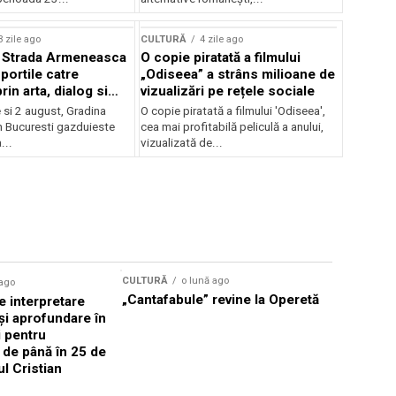
lui Enescu 2026
3 zile ago
CULTURĂ
4 zile ago
l Strada Armeneasca
O copie piratată a filmului
portile catre
„Odiseea” a strâns milioane de
in arta, dialog si
vizualizări pe rețele sociale
, intre 31 iulie si 2
ie si 2 august, Gradina
O copie piratată a filmului 'Odiseea',
a Gradina Botanica din
n Bucuresti gazduieste
cea mai profitabilă peliculă a anului,
...
vizualizată de...
CULTURĂ
o lună ago
 ago
CULTURĂ
„Cantafabule” revine la Operetă
 interpretare
Athenaeu
și aprofundare în
2026 Laur
i pentru
Grammy, C
i de până în 25 de
reuni sub
ul Cristian
Română de
Janoska î