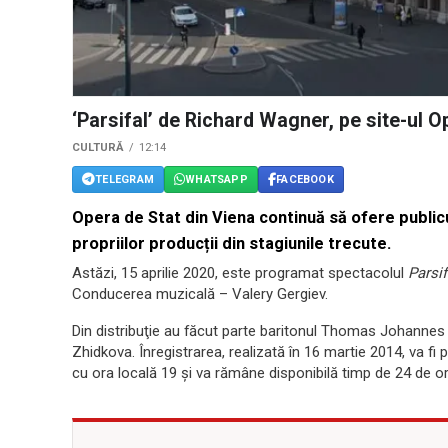
‘Parsifal’ de Richard Wagner, pe site-ul O
CULTURĂ
12:14
TELEGRAM
WHATSAPP
FACEBOOK
Opera de Stat din Viena continuă să ofere publiculu
propriilor producții din stagiunile trecute.
Astăzi, 15 aprilie 2020, este programat spectacolul
Parsif
Conducerea muzicală – Valery Gergiev.
Din distribuţie au făcut parte baritonul Thomas Johanne
Zhidkova. Înregistrarea, realizată în 16 martie 2014, va f
cu ora locală 19 şi va rămâne disponibilă timp de 24 de or