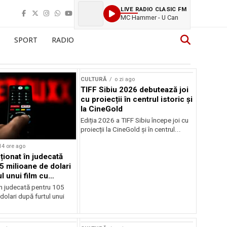
LIVE RADIO CLASIC FM
MC Hammer - U Can
SPORT
RADIO
CULTURĂ
o zi ago
TIFF Sibiu 2026 debutează joi
cu proiecții în centrul istoric și
la CineGold
Ediția 2026 a TIFF Sibiu începe joi cu
proiecții la CineGold și în centrul...
14 ore ago
cționat în judecată
5 milioane de dolari
l unui film cu
Cage
în judecată pentru 105
dolari după furtul unui