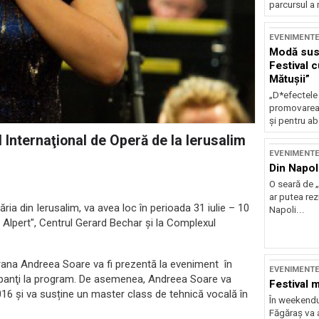
parcursul a 
EVENIMENT
Modă sust
Festival 
Mătușii”
„D*efectele
promovarea 
și pentru ab
Internaţional de Operă de la Ierusalim
EVENIMENT
Din Napol
O seară de „
ar putea re
ia din Ierusalim, va avea loc în perioada 31 iulie – 10
Napoli...
e Alpert", Centrul Gerard Bechar
și la Complexul
oprana Andreea Soare va fi prezentă la eveniment în
EVENIMENT
icipanţi la program. De asemenea, Andreea Soare va
Festival 
2016 și va susține un master class de tehnică vocală în
În weekendu
Făgăraș va a