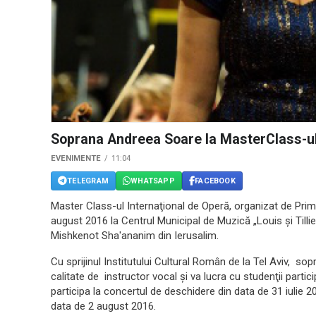
Soprana Andreea Soare la MasterClass-ul 
EVENIMENTE
11:04
TELEGRAM
WHATSAPP
FACEBOOK
Master Class-ul Internaţional de Operă, organizat de Primăr
august 2016 la Centrul Municipal de Muzică „Louis şi Tilli
Mishkenot Sha'ananim din Ierusalim
.
Cu sprijinul Institutului Cultural Român de la Tel Aviv, s
calitate de i
nstructor vocal şi va lucra cu studenţii part
participa la concertul de deschidere din data de 31 iulie 
data de 2 august 2016.