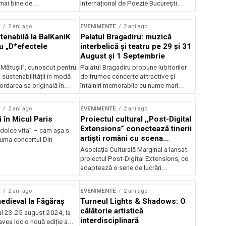
mai bine de...
Internațional de Poezie București...
E
2 ani ago
EVENIMENTE
2 ani ago
enabilă la BalKaniK
Palatul Bragadiru: muzică
cu „D*efectele
interbelică şi teatru pe 29 şi 31
August şi 1 Septembrie
 Mătușii”, cunoscut pentru
Palatul Bragadiru propune iubitorilor
sustenabilității în modă
de frumos concerte attractive şi
ordarea sa originală în...
întâlniri memorabile cu nume mari...
E
2 ani ago
EVENIMENTE
2 ani ago
i în Micul Paris
Proiectul cultural ,,Post-Digital
Extensions” conectează tinerii
dolce vita” – cam așa s-
artiști români cu scena
zuma concertul Din
internațională
Asociația Culturală Marginal a lansat
proiectul Post-Digital Extensions, ce
adaptează o serie de lucrări...
E
2 ani ago
EVENIMENTE
2 ani ago
medieval la Făgăraș
Turneul Lights & Shadows: O
călătorie artistică
l 23-25 august 2024, la
interdisciplinară
vea loc o nouă ediție a...