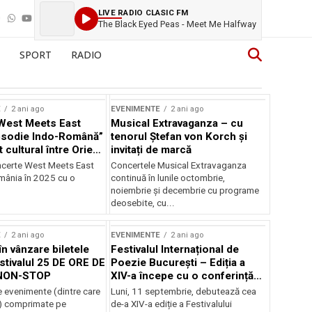
LIVE RADIO CLASIC FM
The Black Eyed Peas - Meet Me Halfway
SPORT
RADIO
E
2 ani ago
EVENIMENTE
2 ani ago
West Meets East
Musical Extravaganza – cu
psodie Indo-Română”
tenorul Ștefan von Korch și
t cultural între Orient
invitați de marcă
nt
ncerte West Meets East
Concertele Musical Extravaganza
omânia în 2025 cu o
continuă în lunile octombrie,
noiembrie şi decembrie cu programe
deosebite, cu...
E
2 ani ago
EVENIMENTE
2 ani ago
în vânzare biletele
Festivalul Internațional de
stivalul 25 DE ORE DE
Poezie București – Ediția a
NON-STOP
XIV-a începe cu o conferință
despre limba română
 evenimente (dintre care
Luni, 11 septembrie, debutează cea
susținută de Marco Lucchesi
) comprimate pe
de-a XIV-a ediție a Festivalului