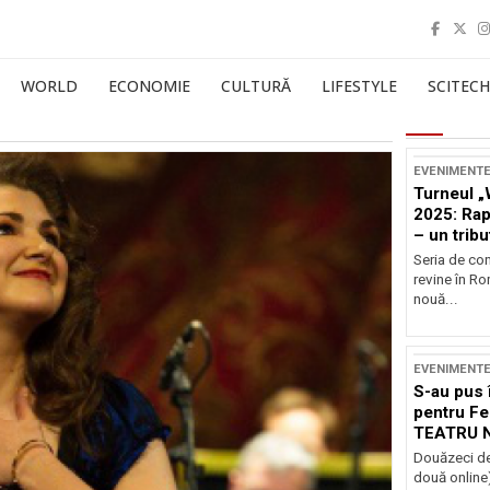
WORLD
ECONOMIE
CULTURĂ
LIFESTYLE
SCITECH
EVENIMENT
Turneul „
2025: Ra
– un tribu
și Occide
Seria de co
revine în R
nouă...
EVENIMENT
S-au pus 
pentru Fe
TEATRU 
Douăzeci de
două online