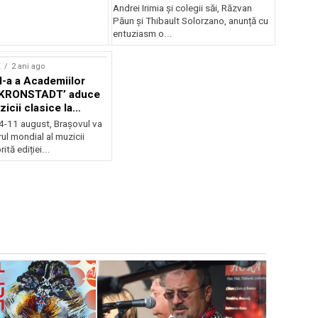
Andrei Irimia și colegii săi, Răzvan
Păun și Thibault Solorzano, anunță cu
entuziasm o...
E
2 ani ago
II-a a Academiilor
KRONSTADT’ aduce
zicii clasice la
 4-11 august, Brașovul va
ul mondial al muzicii
ită ediției...
EVENIMENTE
Weekend c
Teatru la 
eveniment