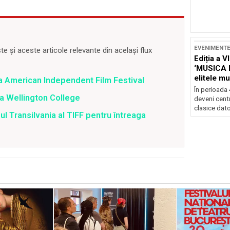
EVENIMENT
 și aceste articole relevante din același flux
Ediția a V
‘MUSICA 
elitele mu
 la American Independent Film Festival
Brașov
În perioada
la Wellington College
deveni centr
clasice dator
ul Transilvania al TIFF pentru întreaga