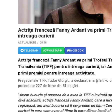
Actriţa franceză Fanny Ardant va primi Tr
întreaga carieră
ACTUALITATE
08:48
TELEGRAM
WHATSAPP
FACEBOOK
Actriţa franceză Fanny Ardant va primi Trofeul Tra
Transilvania (TIFF) pentru întreaga carieră, iar An
primi premiul pentru întreaga activitate.
Preşedintele TIFF, Tudor Giurgiu, a declarat, marţi, într-o c
proiectate 227 de filme din 51 de ţări.
”
Avem bucuria şi onoarea de a avea la TIFF o invitată s
divă absolută, actriţa franceză Fanny Ardant, care a lucra
regizează, am avut bucuria să îi co-produc un film <Cen
portret în care vom avea şi filme în care dânsa joacă şi 