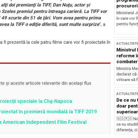
programul
alţi doi premianţi la TIFF, Dan Nuţu, actor şi
procurori
 Szeles premiul pentru întreaga carieră. La TIFF vor
Ministerul Ju
i 49 scurte din 51 de ţări. Vom avea pentru prima
în care vor f
pentru funcți
ea la TIFF o ediţie diferită, sunt multe surprize
”, a
a fi prezentă la cele patru filme care vor fi proiectate în
ACTUALITAT
Ministrul
reforme î
combaterea
Ministra Med
declarat că
viitoare să 
 și aceste articole relevante din același flux
ACTUALITAT
De ce nu 
oiecții speciale la Cluj-Napoca
doar pentr
proiectat în premieră mondială la TIFF 2019
superioar
🇳🇴🇷🇴 No
 la American Independent Film Festival
ce nu studii
diferența, ci