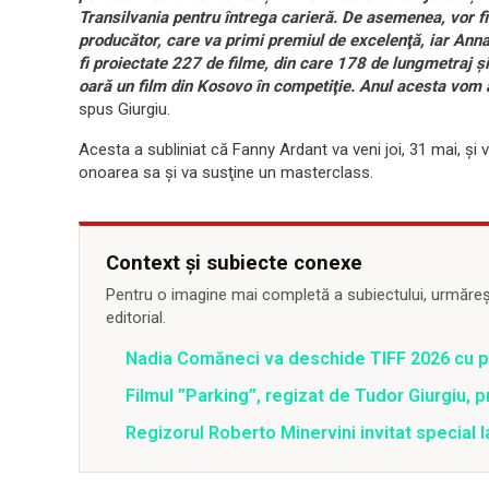
Transilvania pentru întrega carieră. De asemenea, vor fi 
producător, care va primi premiul de excelenţă, iar Anna
fi proiectate 227 de filme, din care 178 de lungmetraj ş
oară un film din Kosovo în competiţie. Anul acesta vom av
spus Giurgiu.
Acesta a subliniat că Fanny Ardant va veni joi, 31 mai, şi v
onoarea sa şi va susţine un masterclass.
Context și subiecte conexe
Pentru o imagine mai completă a subiectului, urmărește
editorial.
Nadia Comăneci va deschide TIFF 2026 cu pr
Filmul ”Parking”, regizat de Tudor Giurgiu, 
Regizorul Roberto Minervini invitat special