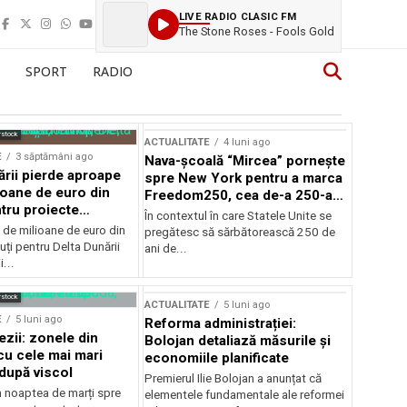
LIVE RADIO CLASIC FM
The Stone Roses - Fools Gold
SPORT
RADIO
rstock
ACTUALITATE
4 luni ago
E
3 săptămâni ago
Nava-școală “Mircea” pornește
ării pierde aproape
spre New York pentru a marca
ioane de euro din
Freedom250, cea de-a 250-a
tru proiecte
aniversare a Statelor Unite
În contextul în care Statele Unite se
de milioane de euro din
pregătesc să sărbătorească 250 de
ți pentru Delta Dunării
ani de...
...
rstock
ACTUALITATE
5 luni ago
E
5 luni ago
Reforma administrației:
ezii: zonele din
Bolojan detaliază măsurile și
u cele mai mari
economiile planificate
după viscol
Premierul Ilie Bolojan a anunțat că
n noaptea de marți spre
elementele fundamentale ale reformei