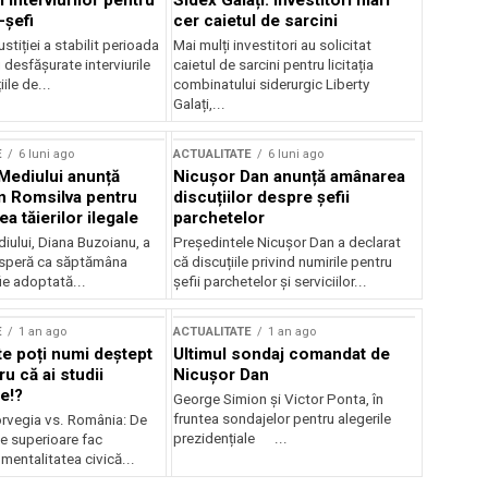
 interviurilor pentru
Sidex Galați: Investitori mari
-șefi
cer caietul de sarcini
stiției a stabilit perioada
Mai mulți investitori au solicitat
i desfășurate interviurile
caietul de sarcini pentru licitația
ile de...
combinatului siderurgic Liberty
Galați,...
E
6 luni ago
ACTUALITATE
6 luni ago
 Mediului anunță
Nicușor Dan anunță amânarea
n Romsilva pentru
discuțiilor despre șefii
 tăierilor ilegale
parchetelor
iului, Diana Buzoianu, a
Președintele Nicușor Dan a declarat
 speră ca săptămâna
că discuțiile privind numirile pentru
fie adoptată...
șefii parchetelor și serviciilor...
E
1 an ago
ACTUALITATE
1 an ago
te poți numi deștept
Ultimul sondaj comandat de
u că ai studii
Nicușor Dan
e!?
George Simion și Victor Ponta, în
fruntea sondajelor pentru alegerile
rvegia vs. România: De
prezidențiale ...
le superioare fac
 mentalitatea civică...