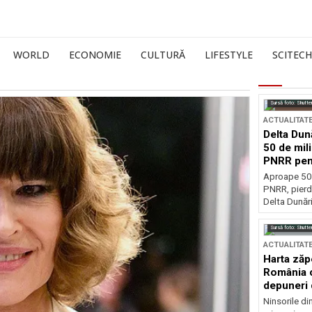
WORLD
ECONOMIE
CULTURĂ
LIFESTYLE
SCITECH
Sursă foto: Shutte
ACTUALITAT
Delta Dun
50 de mil
PNRR pen
esențiale
Aproape 50 
PNRR, pierdu
Delta Dunării
Sursă foto: Shutte
ACTUALITAT
Harta zăp
România c
depuneri 
Ninsorile di