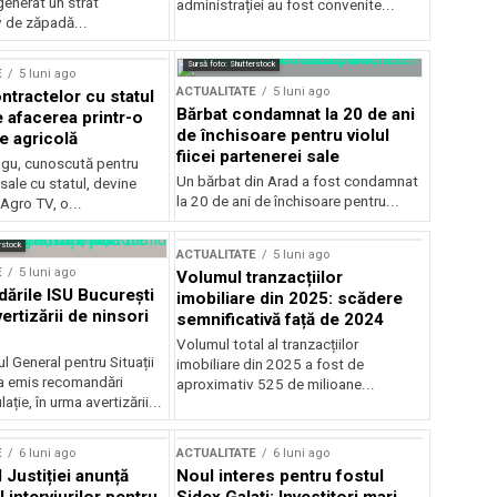
generat un strat
administrației au fost convenite...
v de zăpadă...
Sursă foto: Shutterstock
E
5 luni ago
ACTUALITATE
5 luni ago
ntractelor cu statul
Bărbat condamnat la 20 de ani
e afacerea printr-o
de închisoare pentru violul
e agricolă
fiicei partenerei sale
gu, cunoscută pentru
Un bărbat din Arad a fost condamnat
sale cu statul, devine
la 20 de ani de închisoare pentru...
 Agro TV, o...
rstock
ACTUALITATE
5 luni ago
E
5 luni ago
Volumul tranzacțiilor
rile ISU București
imobiliare din 2025: scădere
ertizării de ninsori
semnificativă față de 2024
Volumul total al tranzacțiilor
l General pentru Situații
imobiliare din 2025 a fost de
a emis recomandări
aproximativ 525 de milioane...
ție, în urma avertizării...
E
6 luni ago
ACTUALITATE
6 luni ago
 Justiției anunță
Noul interes pentru fostul