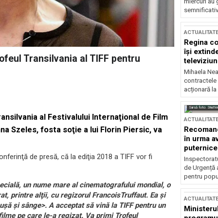
miercuri au 
semnificati
ACTUALITAT
Regina co
își extind
ofeul Transilvania al TIFF pentru
televiziun
Mihaela Nea
contractele 
acționară la
Sursă foto: Shutte
nsilvania al Festivalului Internaţional de Film
ACTUALITAT
Recomandă
na Szeles, fosta soţie a lui Florin Piersic, va
în urma av
puternice
onferinţă de presă, că la ediţia 2018 a TIFF vor fi
Inspectoratu
de Urgență 
pentru popula
pecială, un nume mare al cinematografului mondial, o
t, printre alţii, cu regizorul FrancoisTruffaut. Ea şi
ACTUALITAT
uşă şi sânge>. A acceptat să vină la TIFF pentru un
Ministerul
filme pe care le-a regizat. Va primi Trofeul