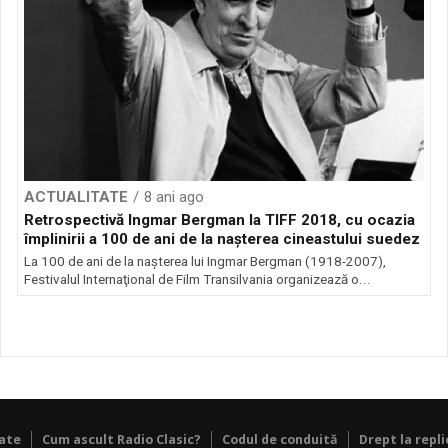
ACTUALITATE
8 ani ago
Retrospectivă Ingmar Bergman la TIFF 2018, cu ocazia
împlinirii a 100 de ani de la naşterea cineastului suedez
La 100 de ani de la naşterea lui Ingmar Bergman (1918-2007),
Festivalul Internaţional de Film Transilvania organizează o...
tate
Cum ascult Radio Clasic?
Codul de conduită
Drept la repli