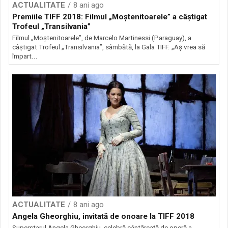
ACTUALITATE
8 ani ago
Premiile TIFF 2018: Filmul „Moştenitoarele” a câştigat
Trofeul „Transilvania”
Filmul „Moştenitoarele”, de Marcelo Martinessi (Paraguay), a
câştigat Trofeul „Transilvania”, sâmbătă, la Gala TIFF. „Aş vrea să
împart...
ACTUALITATE
8 ani ago
Angela Gheorghiu, invitată de onoare la TIFF 2018
Superstarul Angela Gheorghiu, celebră cântăreață de operă a