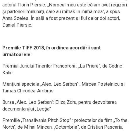
actorul Florin Piersic. „Norocul meu este că am avut regizori
şi parteneri minunaţi, care au rămas în inima mea”, a spus
Anna Szeles. În sală a fost prezent şi fiul celor doi actori,
Daniel Piersic.
Premiile TIFF 2018, în ordinea acordării sunt
următoarele:
Premiul Juriului Tinerilor Francofoni : „La Priere”, de Cedric
Kahn
Menţiuni speciale „Alex. Leo Şerban” : Mircea Postelnicu şi
Tamas Chirodea-Ambrus
Bursa „Alex. Leo Şerban”: Eliza Zdru, pentru dezvoltarea
documentarului „Lecţia”
Premiile „Transilvania Pitch Stop” : proiectelor de film „To the
North”, de Mihai Mincan; „Octombrie”, de Cristian Pascariu;