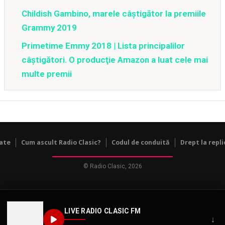
Childish Gambino, marele câştigător la premiile
Grammy 2019
Primetime Emmy 2018 | Lista principalilor
câştigători. O producţie Amazon a luat cele mai
multe premii
tate
Cum ascult Radio Clasic?
Codul de conduită
Drept la repli
© Radio Clasic, 2026
LIVE RADIO CLASIC FM
↓