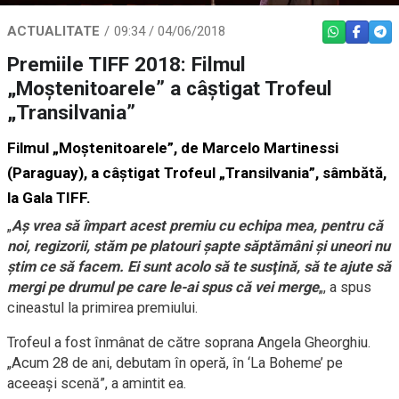
ACTUALITATE
09:34 / 04/06/2018
WHATSAPP
FACEBO
TEL
Premiile TIFF 2018: Filmul
„Moştenitoarele” a câştigat Trofeul
„Transilvania”
Filmul „Moştenitoarele”, de Marcelo Martinessi
(Paraguay), a câştigat Trofeul „Transilvania”, sâmbătă,
la Gala TIFF.
„
Aş vrea să împart acest premiu cu echipa mea, pentru că
noi, regizorii, stăm pe platouri şapte săptămâni şi uneori nu
ştim ce să facem. Ei sunt acolo să te susţină, să te ajute să
mergi pe drumul pe care le-ai spus că vei merge
„, a spus
cineastul la primirea premiului.
Trofeul a fost înmânat de către soprana Angela Gheorghiu.
„Acum 28 de ani, debutam în operă, în ‘La Boheme’ pe
aceeaşi scenă”, a amintit ea.