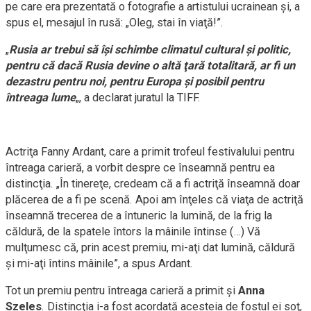
pe care era prezentată o fotografie a artistului ucrainean şi, a
spus el, mesajul în rusă: „Oleg, stai în viaţă!”.
„
Rusia ar trebui să îşi schimbe climatul cultural şi politic,
pentru că dacă Rusia devine o altă ţară totalitară, ar fi un
dezastru pentru noi, pentru Europa şi posibil pentru
întreaga lume
„, a declarat juratul la TIFF.
Actriţa Fanny Ardant, care a primit trofeul festivalului pentru
întreaga carieră, a vorbit despre ce înseamnă pentru ea
distincţia. „În tinereţe, credeam că a fi actriţă înseamnă doar
plăcerea de a fi pe scenă. Apoi am înţeles că viaţa de actriţă
înseamnă trecerea de a întuneric la lumină, de la frig la
căldură, de la spatele întors la mâinile întinse (…) Vă
mulţumesc că, prin acest premiu, mi-aţi dat lumină, căldură
şi mi-aţi întins mâinile”, a spus Ardant.
Tot un premiu pentru întreaga carieră a primit şi
Anna
Szeles
. Distincţia i-a fost acordată acesteia de fostul ei soţ,