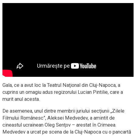
Gala, ce a avut loc la Teatrul Naţional din Cluj-Napoca, a
cuprins un omagiu adus regizorului Lucian Pintilie, care a
murit anul acesta.
De asemenea, unul dintre membrii juriului secţiunii „Zilele
Filmului Românesc”, Aleksei Medvedev, a amintit de
cineastul ucrainean Oleg Senţov – arestat în Crimeea.
Medvedev a urcat pe scena de la Cluj-Napoca cu o pancartă