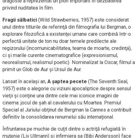
dragoste a reprezentat un pion important în dezbaterea
privind nuditatea în film.
Fragii sălbatici
(Wild Strawberries, 1957) este considerat
unul dintre titlurile de referinţă din filmografia lui Bergman, o
explorare filozofică a existenţei umane care combină într-o
perfectă unitate de ton nu doar temele predilecte ale
regizorului (incomunicabilitatea, teama de moarte, credinţa),
ci şi marile curente cinematografice (expresionismul,
neorealismul, realismul poetic). Nominalizat la Oscar, filmul a
primit un Glob de Aur şi Ursul de Aur.
Lansat în acelaşi an,
A şaptea pecete
(The Seventh Seal,
1957) este o alegorie cu viziuni apocaliptice despre sensul
vieţii şi conţine una dintre cele mai iconice imagini de
cinema: jocul de şah al cavalerului cu Moartea. Premiul
Special al Juriului obţinut de Bergman la Cannes a contribuit
definitiv la consolidarea renumelui său internaţional.
Înfruntarea pe muchie de cuţit dintre o actriţă refugiată în
muţenie (Liv Ullmann) şi infirmiera sa (Bibi Andersson) face