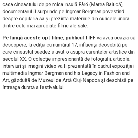
casa cineastului de pe mica insulă Fårö (Marea Baltică),
documentarul îl surprinde pe Ingmar Bergman povestind
despre copilăria sa şi prezintă materiale din culisele unora
dintre cele mai apreciate filme ale sale.
Pe lângă aceste opt filme, publicul TIFF
va avea ocazia să
descopere, la ediţia cu numărul 17, influenţa deosebită pe
care cineastul suedez a avut-o asupra curentelor artistice din
secolul XX. O colecţie impresionantă de fotografii, articole,
interviuri şi imagini video va fi prezentată în cadrul expoziţiei
multimedia Ingmar Bergman and his Legacy in Fashion and
Art, găzduită de Muzeul de Artă Cluj-Napoca şi deschisă pe
întreaga durată a festivalului