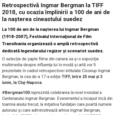
Retrospectivă Ingmar Bergman la TIFF
2018, cu ocazia împlinirii a 100 de ani de
la naşterea cineastului suedez
La 100 de ani de la naşterea lui Ingmar Bergman
(1918-2007), Festivalul Internaţional de Film
Transilvania organizează o amplă retrospectivă
dedicată legendarului regizor şi scenarist suedez.
O selecţie de şapte filme din cariera sa şi o expoziţie
multimedia despre influenţa lui în modă şi artă vor fi
prezentate în cadrul retrospectivei intitulate Closeup Ingmar
Bergman, la cea de-a 17-a ediţie
TIFF, între 25 mai şi 3
iunie, la Cluj-Napoca.
#Bergman100
reprezintă celebrarea la nivel mondial a
Centenarului Ingmar Bergman. Evenimentul a început încă din
toamna anului trecut, la iniţiativa fundaţiei care poartă numele
autorului şi care administrează arhiva Ingmar Bergman,