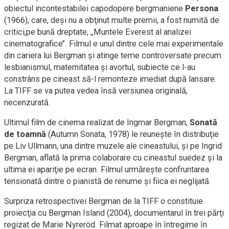
obiectul incontestabilei capodopere bergmaniene
Persona
(1966), care, deşi nu a obţinut multe premii, a fost numită de
critici,pe bună dreptate, ,,Muntele Everest al analizei
cinematografice’’. Filmul e unul dintre cele mai experimentale
din cariera lui Bergman şi atinge teme controversate precum
lesbianismul, maternitatea şi avortul, subiecte ce l-au
constrâns pe cineast să-l remonteze imediat după lansare.
La TIFF se va putea vedea însă versiunea originală,
necenzurată.
Ultimul film de cinema realizat de Ingmar Bergman,
Sonată
de toamnă
(Autumn Sonata, 1978) le reuneşte în distribuţie
pe Liv Ullmann, una dintre muzele ale cineastului, şi pe Ingrid
Bergman, aflată la prima colaborare cu cineastul suedez şi la
ultima ei apariţie pe ecran. Filmul urmăreşte confruntarea
tensionată dintre o pianistă de renume şi fiica ei neglijată.
Surpriza retrospectivei Bergman de la TIFF o constituie
proiecţia cu Bergman Island (2004), documentarul în trei părţi
regizat de Marie Nyreröd. Filmat aproape în întregime în