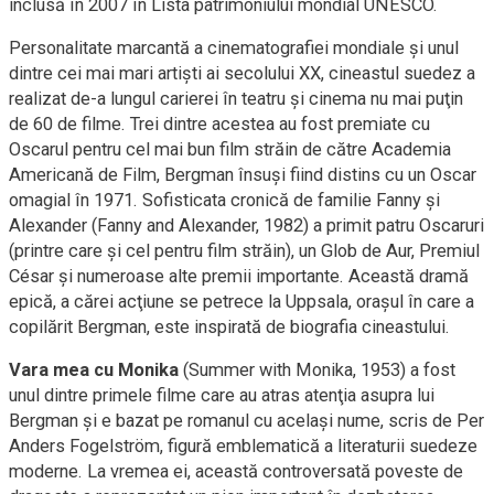
inclusă în 2007 în Lista patrimoniului mondial UNESCO.
Personalitate marcantă a cinematografiei mondiale şi unul
dintre cei mai mari artişti ai secolului XX, cineastul suedez a
realizat de-a lungul carierei în teatru şi cinema nu mai puţin
de 60 de filme. Trei dintre acestea au fost premiate cu
Oscarul pentru cel mai bun film străin de către Academia
Americană de Film, Bergman însuşi fiind distins cu un Oscar
omagial în 1971. Sofisticata cronică de familie Fanny şi
Alexander (Fanny and Alexander, 1982) a primit patru Oscaruri
(printre care şi cel pentru film străin), un Glob de Aur, Premiul
César şi numeroase alte premii importante. Această dramă
epică, a cărei acţiune se petrece la Uppsala, oraşul în care a
copilărit Bergman, este inspirată de biografia cineastului.
Vara mea cu Monika
(Summer with Monika, 1953) a fost
unul dintre primele filme care au atras atenţia asupra lui
Bergman şi e bazat pe romanul cu acelaşi nume, scris de Per
Anders Fogelström, figură emblematică a literaturii suedeze
moderne. La vremea ei, această controversată poveste de