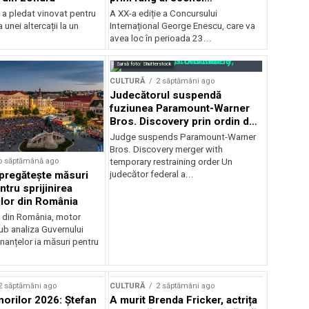
internaționale și ansambluri
 a pledat vinovat pentru
A XX-a ediție a Concursului
orchestrale românești de
 unei altercații la un
Internațional George Enescu, care va
prestigiu, în programul
avea loc în perioada 23...
Concursului Enescu 2026
Sursă foto: Shutterstock
CULTURĂ
2 săptămâni ago
Judecătorul suspendă
fuziunea Paramount-Warner
Bros. Discovery prin ordin de
restricție temporară
Judge suspends Paramount-Warner
Bros. Discovery merger with
o săptămână ago
temporary restraining order Un
pregătește măsuri
judecător federal a...
ntru sprijinirea
ilor din România
e din România, motor
b analiza Guvernului
inanțelor ia măsuri pentru
2 săptămâni ago
CULTURĂ
2 săptămâni ago
norilor 2026: Ștefan
A murit Brenda Fricker, actrița