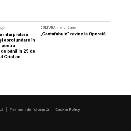
CULTURĂ
o lună ago
 ago
CULTURĂ
„Cantafabule” revine la Operetă
 interpretare
Athenaeu
și aprofundare în
2026 Laur
i pentru
Grammy, C
i de până în 25 de
reuni sub
ul Cristian
Română de
Janoska î
pe 20 iuni
că
Termeni de folosință
Cookie Policy