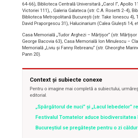
64-66), Biblioteca Centrală Universitară „Carol I”, Apollo 
Victoriei 111), , Galeria Galateca (str. C.A. Rosetti 2-4),
Biblioteca Metropolitană București (str. Take Ionescu 4), 
David Praporgescu 31), Halucinarium (Calea Giulești 14, et
Casa Memorială „Tudor Arghezi – Mărțișor” (str. Mărțișor
George Bacovia 63), Casa Memorială Ion Minulescu – Claud
Memorială „Liviu și Fanny Rebreanu” (str. Gheorghe Mari
Pann 20).
Context și subiecte conexe
Pentru o imagine mai completă a subiectului, urmărește
editorial.
„Spărgătorul de nuci” și „Lacul lebedelor” re
Festivalul Tomatelor aduce biodiversitatea 
Bucureștiul se pregătește pentru o zi căldu