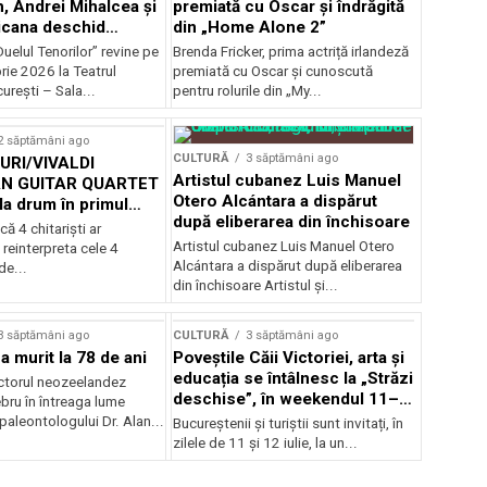
, Andrei Mihalcea și
premiată cu Oscar și îndrăgită
icana deschid
din „Home Alone 2”
 Musical
uelul Tenorilor” revine pe
Brenda Fricker, prima actriță irlandeză
nza la TNB
ie 2026 la Teatrul
premiată cu Oscar și cunoscută
urești – Sala...
pentru rolurile din „My...
2 săptămâni ago
CULTURĂ
3 săptămâni ago
RI/VIVALDI
Artistul cubanez Luis Manuel
N GUITAR QUARTET
Otero Alcántara a dispărut
la drum în primul
după eliberarea din închisoare
țional
că 4 chitarişti ar
Artistul cubanez Luis Manuel Otero
 reinterpreta cele 4
Alcántara a dispărut după eliberarea
de...
din închisoare Artistul și...
3 săptămâni ago
CULTURĂ
3 săptămâni ago
a murit la 78 de ani
Poveștile Căii Victoriei, arta și
educația se întâlnesc la „Străzi
actorul neozeelandez
deschise”, în weekendul 11–
bru în întreaga lume
12 iulie
 paleontologului Dr. Alan...
Bucureștenii și turiștii sunt invitați, în
zilele de 11 și 12 iulie, la un...