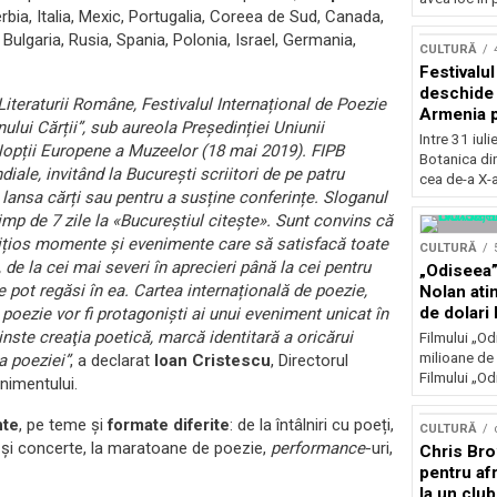
erbia, Italia, Mexic, Portugalia, Coreea de Sud, Canada,
Concursu
Bulgaria, Rusia, Spania, Polonia, Israel, Germania,
CULTURĂ
Festivalu
deschide 
Literaturii Române, Festivalul Internațional de Poezie
Armenia pr
ului Cărții”, sub aureola Președinției Uniunii
patrimoniu
Intre 31 iul
opții Europene a Muzeelor (18 mai 2019). FIPB
august, l
Botanica di
ale, invitând la București scriitori de pe patru
Bucuresti
cea de-a X-a
 lansa cărți sau pentru a susține conferințe. Sloganul
mp de 7 zile la «Bucureștiul citește». Sunt convins că
ambițios momente și evenimente care să satisfacă toate
CULTURĂ
i, de la cei mai severi în aprecieri până la cei pentru
„Odiseea”
 pot regăsi în ea. Cartea internațională de poezie,
Nolan ati
de dolari 
 poezie vor fi protagonişti ai unui eveniment unicat în
nste creaţia poetică, marcă identitară a oricărui
Filmului „Od
milioane de 
a poeziei”
, a declarat
Ioan Cristescu
, Directorul
Filmului „Od
nimentului.
nte
, pe teme și
formate diferite
: de la întâlniri cu poeți,
CULTURĂ
ru și concerte, la maratoane de poezie,
performance
-uri,
Chris Bro
pentru afr
la un clu