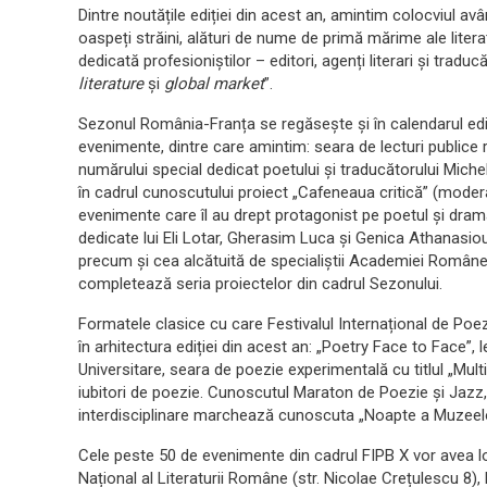
Dintre noutățile ediției din acest an, amintim colocviul avân
oaspeți străini, alături de nume de primă mărime ale lit
dedicată profesioniștilor – editori, agenți literari și tradu
literature
și
global market
”.
Sezonul România-Franța se regăsește și în calendarul ediți
evenimente, dintre care amintim: seara de lecturi publice
numărului special dedicat poetului și traducătorului Miche
în cadrul cunoscutului proiect „Cafeneaua critică” (modera
evenimente care îl au drept protagonist pe poetul și dramat
dedicate lui Eli Lotar, Gherasim Luca și Genica Athanasio
precum și cea alcătuită de specialiștii Academiei Române 
completează seria proiectelor din cadrul Sezonului.
Formatele clasice cu care Festivalul Internațional de Poez
în arhitectura ediției din acest an: „Poetry Face to Face”, l
Universitare, seara de poezie experimentală cu titlul „Mult
iubitori de poezie. Cunoscutul Maraton de Poezie și Jazz
interdisciplinare marchează cunoscuta „Noapte a Muzeelor
Cele peste 50 de evenimente din cadrul FIPB X vor avea lo
Național al Literaturii Române (str. Nicolae Crețulescu 8),