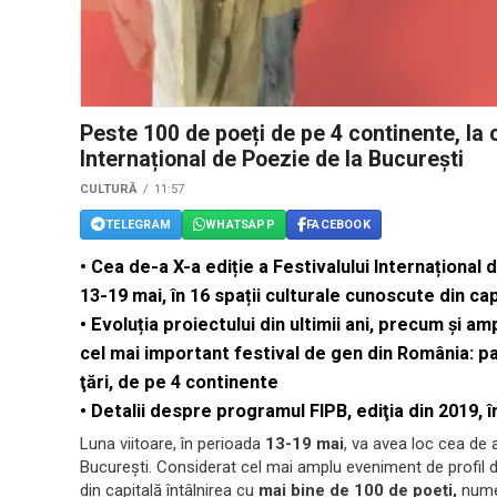
Peste 100 de poeți de pe 4 continente, la c
Internațional de Poezie de la București
CULTURĂ
11:57
TELEGRAM
WHATSAPP
FACEBOOK
•
Cea de-a X-a ediție a Festivalului Internațional 
13-19 mai, în 16 spații culturale cunoscute din cap
•
Evoluția proiectului din ultimii ani, precum și am
cel mai important festival de gen din România: pa
ţări, de pe 4 continente
•
Detalii despre programul FIPB, ediţia din 2019, 
Luna viitoare, în perioada
13-19 mai
, va avea loc cea de a
București. Considerat cel mai amplu eveniment de profil di
din capitală întâlnirea cu
mai bine de 100 de poeți,
nume 