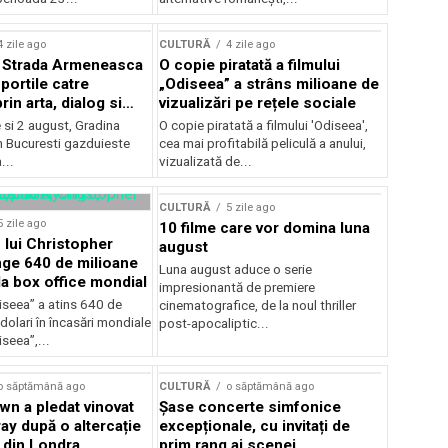
lui Enescu 2026
4 zile ago
CULTURĂ
4 zile ago
l Strada Armeneasca
O copie piratată a filmului
portile catre
„Odiseea” a strâns milioane de
in arta, dialog si
vizualizări pe rețele sociale
, intre 31 iulie si 2
ie si 2 august, Gradina
O copie piratată a filmului 'Odiseea',
a Gradina Botanica din
n Bucuresti gazduieste
cea mai profitabilă peliculă a anului,
...
vizualizată de...
CULTURĂ
5 zile ago
5 zile ago
10 filme care vor domina luna
 lui Christopher
august
nge 640 de milioane
Luna august aduce o serie
la box office mondial
impresionantă de premiere
iseea” a atins 640 de
cinematografice, de la noul thriller
dolari în încasări mondiale
post-apocaliptic...
iseea”,...
o săptămână ago
CULTURĂ
o săptămână ago
wn a pledat vinovat
Șase concerte simfonice
ay după o altercație
excepționale, cu invitați de
b din Londra
prim rang ai scenei