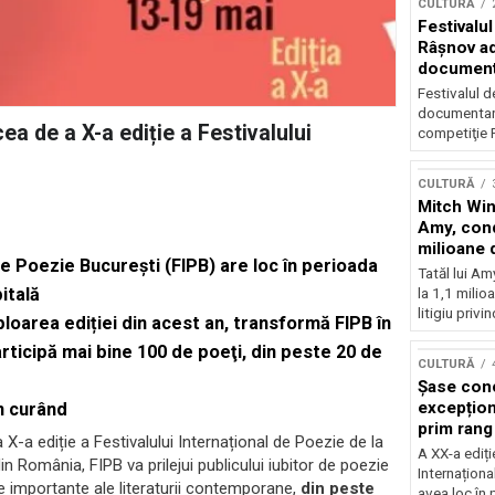
CULTURĂ
Festivalul
Râşnov a
documenta
premieră
Festivalul d
documentare
ea de a X-a ediție a Festivalului
competiţie F
CULTURĂ
Mitch Win
Amy, cond
milioane 
de Poezie București (FIPB) are loc în perioada
litigiu pie
Tatăl lui A
itală
la 1,1 milio
litigiu privin
ploarea ediției din acest an, transformă FIPB în
rticipă mai bine 100 de poeţi, din peste 20 de
CULTURĂ
Șase con
excepționa
în curând
prim rang
 X-a ediție a Festivalului Internațional de Poezie de la
internați
A XX-a ediți
n România, FIPB va prilejui publicului iubitor de poezie
orchestra
Internaționa
importante ale literaturii contemporane,
din peste
prestigiu
avea loc în 