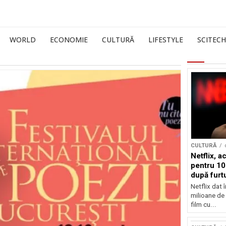
WORLD
ECONOMIE
CULTURĂ
LIFESTYLE
SCITECH
CULTURĂ
Netflix, a
pentru 10
după furtu
Nicolas 
Netflix dat 
milioane de 
film cu...