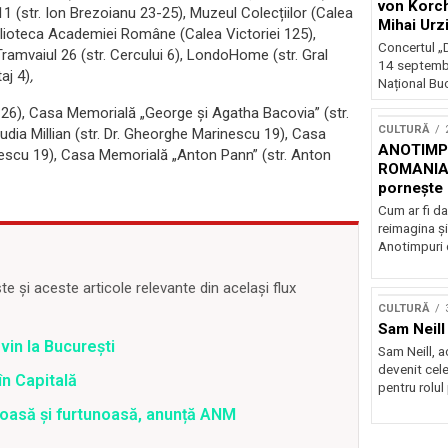
von Korch
111 (str. Ion Brezoianu 23-25), Muzeul Colecțiilor (Calea
Mihai Urz
 Biblioteca Academiei Române (Calea Victoriei 125),
stagiunea
Concertul „D
Tramvaiul 26 (str. Cercului 6), LondoHome (str. Gral
Extravaga
14 septembr
aj 4)
,
Național Buc
 26), Casa Memorială „George și Agatha Bacovia” (str.
CULTURĂ
ia Millian (str. Dr. Gheorghe Marinescu 19), Casa
ANOTIMPU
nescu 19), Casa Memorială „Anton Pann” (str. Anton
ROMANIA
pornește 
turneu na
Cum ar fi da
reimagina şi
Anotimpuri 
 și aceste articole relevante din același flux
CULTURĂ
Sam Neill 
vin la București
Sam Neill, 
devenit cele
în Capitală
pentru rolul
roasă și furtunoasă, anunță ANM