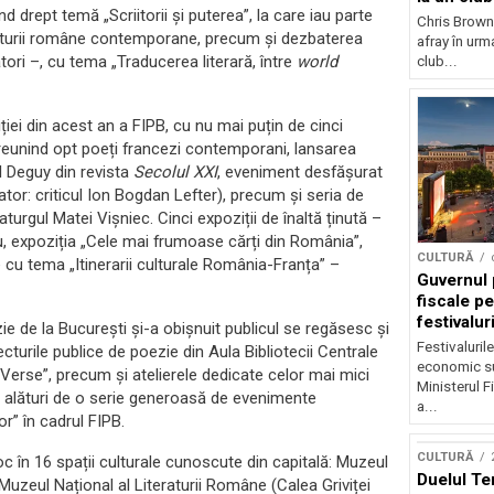
d drept temă „Scriitorii și puterea”, la care iau parte
Chris Brown
eraturii române contemporane, precum și dezbaterea
afray în urma
cători –, cu tema „Traducerea literară, între
world
club...
ei din acest an a FIPB, cu nu mai puțin de cinci
 reunind opt poeți francezi contemporani, lansarea
l Deguy din revista
Secolul XXI
, eveniment desfășurat
tor: criticul Ion Bogdan Lefter), precum și seria de
urgul Matei Vișniec. Cinci expoziții de înaltă ținută –
u, expoziția „Cele mai frumoase cărți din România”,
CULTURĂ
cu tema „Itinerarii culturale România-Franța” –
Guvernul 
fiscale pe
festivalur
ie de la București și-a obișnuit publicul se regăsesc și
Festivaluril
ecturile publice de poezie din Aula Bibliotecii Centrale
economic su
iVerse”, precum și atelierele dedicate celor mai mici
Ministerul F
, alături de o serie generoasă de evenimente
a...
” în cadrul FIPB.
CULTURĂ
c în 16 spații culturale cunoscute din capitală: Muzeul
Duelul Te
 Muzeul Național al Literaturii Române (Calea Griviței