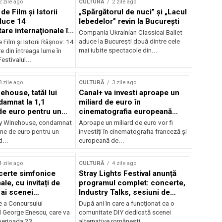
2 zile ago
CULTURĂ
2 zile ago
 de Film şi Istorii
„Spărgătorul de nuci” și „Lacul
duce 14
lebedelor” revin la București
re internaţionale în
Compania Ukrainian Classical Ballet
aduce la București două dintre cele
e Film şi Istorii Râşnov: 14
mai iubite spectacole din...
 din întreaga lume în
estivalul...
3 zile ago
CULTURĂ
3 zile ago
ehouse, tatăl lui
Canal+ va investi aproape un
amnat la 1,1
miliard de euro în
de euro pentru un
cinematografia europeană
rdut
până în 2032
my Winehouse, condamnat
Aproape un miliard de euro vor fi
ane de euro pentru un
investiți în cinematografia franceză și
d...
europeană de...
4 zile ago
CULTURĂ
4 zile ago
certe simfonice
Stray Lights Festival anunță
le, cu invitați de
programul complet: concerte,
 ai scenei
Industry Talks, sesiuni de
onale și ansambluri
audiție și noi opțiuni de
e a Concursului
După ani în care a funcționat ca o
le românești de
participare pentru public
l George Enescu, care va
comunitate DIY dedicată scenei
, în programul
perioada 23...
alternative românești,...