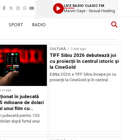
LIVE RADIO CLASIC FM
Marvin Gaye - Sexual Healing
SPORT
RADIO
CULTURĂ
2 zile ago
TIFF Sibiu 2026 debutează joi
cu proiecții în centrul istoric și
la CineGold
Ediția 2026 a TIFF Sibiu începe joi cu
proiecții la CineGold și în centrul...
o zi ago
cționat în judecată
5 milioane de dolari
l unui film cu
Cage
în judecată pentru 105
dolari după furtul unui