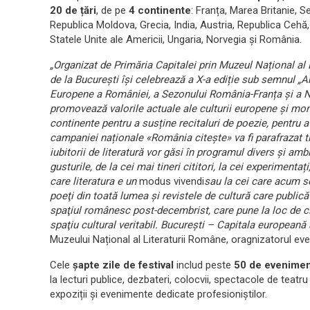
20 de țări
, de pe
4 continente
: Franța, Marea Britanie, S
Republica Moldova, Grecia, India, Austria, Republica Cehă, 
Statele Unite ale Americii, Ungaria, Norvegia și România.
„Organizat de Primăria Capitalei prin Muzeul Național al 
de la București își celebrează a X-a ediție sub semnul „An
Europene a României, a Sezonului România-Franța și a N
promovează valorile actuale ale culturii europene și mondi
continente pentru a susține recitaluri de poezie, pentru a
campaniei naționale «România citește» va fi parafrazat ti
iubitorii de literatură vor găsi în programul divers și 
gusturile, de la cei mai tineri cititori, la cei experimentaț
care literatura e un
modus vivendi
sau la cei care acum se
poeţi din toată lumea şi revistele de cultură care publică
spaţiul românesc post-decembrist, care pune la loc de ci
spaţiu cultural veritabil.
București – Capitala europeană 
Muzeului Național al Literaturii Române, oragnizatorul eve
Cele
șapte zile de festival
includ peste
50 de evenime
la lecturi publice, dezbateri, colocvii, spectacole de teat
expoziții și evenimente dedicate profesioniștilor.