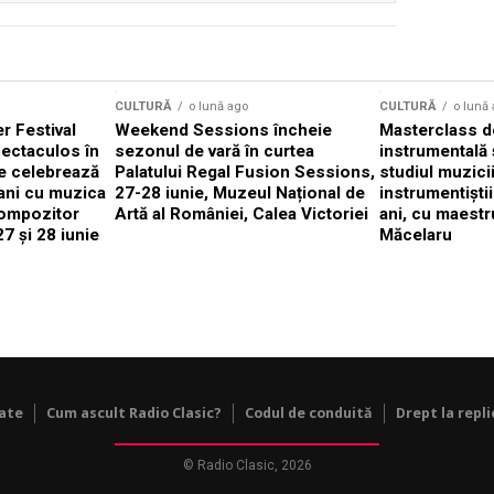
CULTURĂ
o lună ago
CULTURĂ
o lună
 Festival
Weekend Sessions încheie
Masterclass de
ectaculos în
sezonul de vară în curtea
instrumentală 
e celebrează
Palatului Regal Fusion Sessions,
studiul muzici
ani cu muzica
27-28 iunie, Muzeul Național de
instrumentiști
compozitor
Artă al României, Calea Victoriei
ani, cu maestr
7 și 28 iunie
Măcelaru
tate
Cum ascult Radio Clasic?
Codul de conduită
Drept la repli
© Radio Clasic, 2026