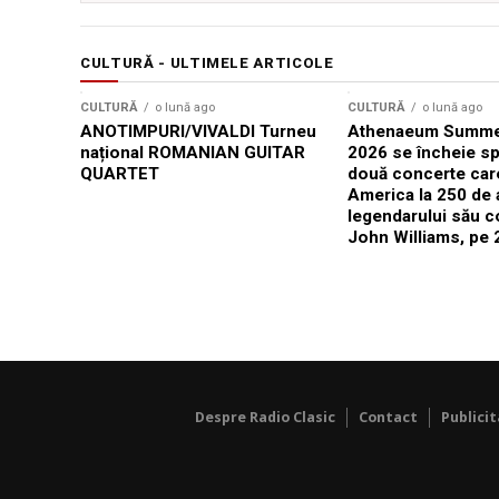
CULTURĂ - ULTIMELE ARTICOLE
CULTURĂ
o lună ago
CULTURĂ
o lună ago
ANOTIMPURI/VIVALDI Turneu
Athenaeum Summer
național ROMANIAN GUITAR
2026 se încheie sp
QUARTET
două concerte car
America la 250 de 
legendarului său 
John Williams, pe 2
Despre Radio Clasic
Contact
Publici