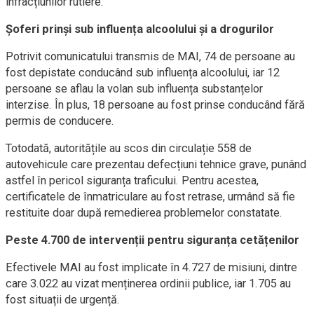
infracțiunilor rutiere.
Șoferi prinși sub influența alcoolului și a drogurilor
Potrivit comunicatului transmis de MAI, 74 de persoane au
fost depistate conducând sub influența alcoolului, iar 12
persoane se aflau la volan sub influența substanțelor
interzise. În plus, 18 persoane au fost prinse conducând fără
permis de conducere.
Totodată, autoritățile au scos din circulație 558 de
autovehicule care prezentau defecțiuni tehnice grave, punând
astfel în pericol siguranța traficului. Pentru acestea,
certificatele de înmatriculare au fost retrase, urmând să fie
restituite doar după remedierea problemelor constatate.
Peste 4.700 de intervenții pentru siguranța cetățenilor
Efectivele MAI au fost implicate în 4.727 de misiuni, dintre
care 3.022 au vizat menținerea ordinii publice, iar 1.705 au
fost situații de urgență.