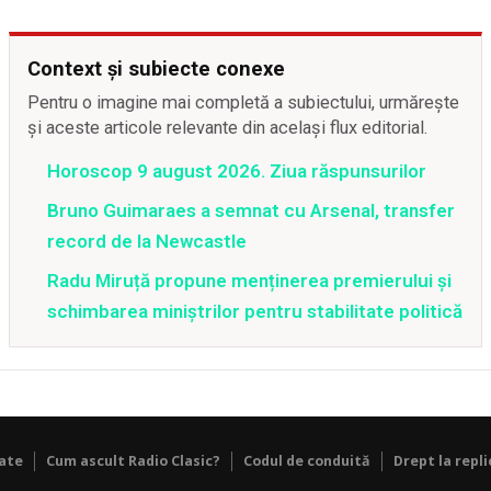
Context și subiecte conexe
Pentru o imagine mai completă a subiectului, urmărește
și aceste articole relevante din același flux editorial.
Horoscop 9 august 2026. Ziua răspunsurilor
Bruno Guimaraes a semnat cu Arsenal, transfer
record de la Newcastle
Radu Miruță propune menținerea premierului și
schimbarea miniștrilor pentru stabilitate politică
tate
Cum ascult Radio Clasic?
Codul de conduită
Drept la repli