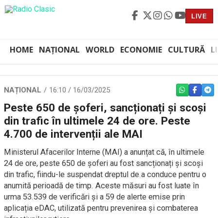
LIVE
HOME
NAȚIONAL
WORLD
ECONOMIE
CULTURĂ
L
NAȚIONAL
16:10 / 16/03/2025
WHATSAPP
FACEBO
TEL
Peste 650 de șoferi, sancționați și scoși
din trafic în ultimele 24 de ore. Peste
4.700 de intervenții ale MAI
Ministerul Afacerilor Interne (MAI) a anunțat că, în ultimele
24 de ore, peste 650 de șoferi au fost sancționați și scoși
din trafic, fiindu-le suspendat dreptul de a conduce pentru o
anumită perioadă de timp. Aceste măsuri au fost luate în
urma 53.539 de verificări și a 59 de alerte emise prin
aplicația eDAC, utilizată pentru prevenirea și combaterea