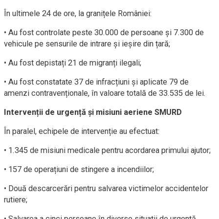
În ultimele 24 de ore, la granițele României:
• Au fost controlate peste 30.000 de persoane și 7.300 de
vehicule pe sensurile de intrare și ieșire din țară;
• Au fost depistați 21 de migranți ilegali;
• Au fost constatate 37 de infracțiuni și aplicate 79 de
amenzi contravenționale, în valoare totală de 33.535 de lei.
Intervenții de urgență și misiuni aeriene SMURD
În paralel, echipele de intervenție au efectuat:
• 1.345 de misiuni medicale pentru acordarea primului ajutor;
• 157 de operațiuni de stingere a incendiilor;
• Două descarcerări pentru salvarea victimelor accidentelor
rutiere;
• Salvarea a cinci persoane în diverse situații de urgență.