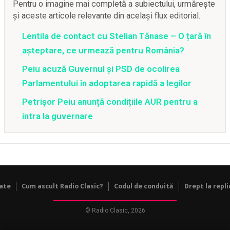
Pentru o imagine mai completă a subiectului, urmărește
și aceste articole relevante din același flux editorial.
Lentila de contact cu Stelian Tănase – O țară în
așteptare, ce urmează pentru România?
Peiu acuză Guvernul și PSD de ocolirea
Parlamentului în adoptarea rapidă a legilor
Petrișor Peiu anunță condițiile AUR pentru a
intra la guvernare
tate
Cum ascult Radio Clasic?
Codul de conduită
Drept la repli
© Radio Clasic, 2026