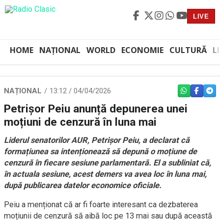
LIVE
HOME
NAȚIONAL
WORLD
ECONOMIE
CULTURĂ
L
NAȚIONAL
13:12 / 04/04/2026
WHATSAPP
FACEBO
TEL
Petrişor Peiu anunță depunerea unei
moțiuni de cenzură în luna mai
Liderul senatorilor AUR, Petrişor Peiu, a declarat că
formațiunea sa intenționează să depună o moțiune de
cenzură în fiecare sesiune parlamentară. El a subliniat că,
în actuala sesiune, acest demers va avea loc în luna mai,
după publicarea datelor economice oficiale.
Peiu a menționat că ar fi foarte interesant ca dezbaterea
moțiunii de cenzură să aibă loc pe 13 mai sau după această