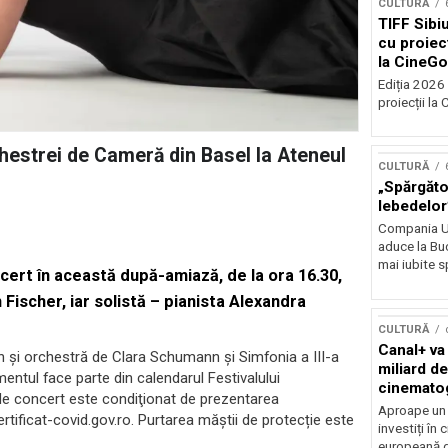
CULTURĂ
TIFF Sibi
cu proiecț
la CineGo
Ediția 2026 
proiecții la 
hestrei de Cameră din Basel la Ateneul
CULTURĂ
„Spărgător
lebedelor”
Compania Uk
aduce la Buc
mai iubite s
ert în această după-amiază, de la ora 16.30,
 Fischer, iar solistă – pianista Alexandra
CULTURĂ
Canal+ va
n și orchestră de Clara Schumann şi Simfonia a III-a
miliard de
entul face parte din calendarul Festivalului
cinemato
 de concert este condiţionat de prezentarea
până în 2
Aproape un m
certificat-covid.gov.ro. Purtarea măştii de protecție este
investiți în
europeană d