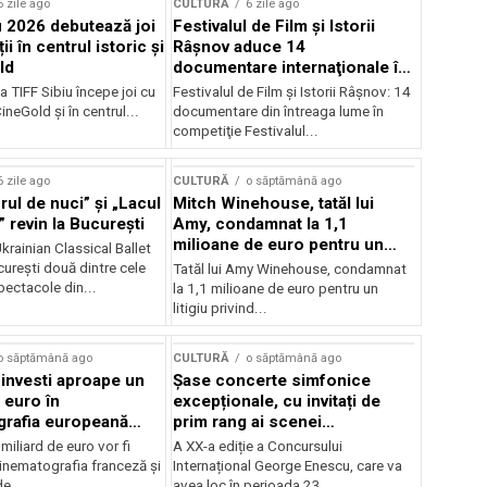
6 zile ago
CULTURĂ
6 zile ago
u 2026 debutează joi
Festivalul de Film şi Istorii
ii în centrul istoric și
Râşnov aduce 14
ld
documentare internaţionale în
premieră
a TIFF Sibiu începe joi cu
Festivalul de Film şi Istorii Râşnov: 14
CineGold și în centrul...
documentare din întreaga lume în
competiţie Festivalul...
6 zile ago
CULTURĂ
o săptămână ago
ul de nuci” și „Lacul
Mitch Winehouse, tatăl lui
 revin la București
Amy, condamnat la 1,1
milioane de euro pentru un
rainian Classical Ballet
litigiu pierdut
urești două dintre cele
Tatăl lui Amy Winehouse, condamnat
pectacole din...
la 1,1 milioane de euro pentru un
litigiu privind...
o săptămână ago
CULTURĂ
o săptămână ago
 investi aproape un
Șase concerte simfonice
 euro în
excepționale, cu invitați de
grafia europeană
prim rang ai scenei
032
internaționale și ansambluri
iliard de euro vor fi
A XX-a ediție a Concursului
orchestrale românești de
 cinematografia franceză și
Internațional George Enescu, care va
prestigiu, în programul
e...
avea loc în perioada 23...