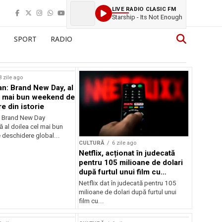
LIVE RADIO CLASIC FM
Starship - Its Not Enough
SPORT
RADIO
3 zile ago
n: Brand New Day, al
l mai bun weekend de
e din istorie
: Brand New Day
ă al doilea cel mai bun
deschidere global...
CULTURĂ
6 zile ago
Netflix, acționat în judecată
pentru 105 milioane de dolari
după furtul unui film cu
Nicolas Cage
Netflix dat în judecată pentru 105
milioane de dolari după furtul unui
film cu...