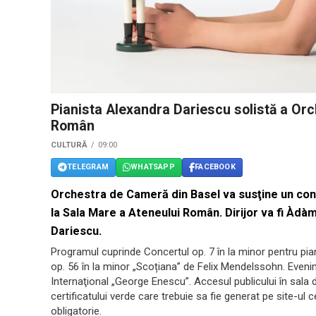
Pianista Alexandra Dariescu solistă a Orc
Român
CULTURĂ
09:00
TELEGRAM
WHATSAPP
FACEBOOK
Orchestra de Cameră din Basel va susţine un conc
la Sala Mare a Ateneului Român. Dirijor va fi Àdàm
Dariescu.
Programul cuprinde Concertul op. 7 în la minor pentru pia
op. 56 în la minor „Scoțiana” de Felix Mendelssohn. Evenim
Internaţional „George Enescu”. Accesul publicului în sala
certificatului verde care trebuie sa fie generat pe site-ul 
obligatorie.