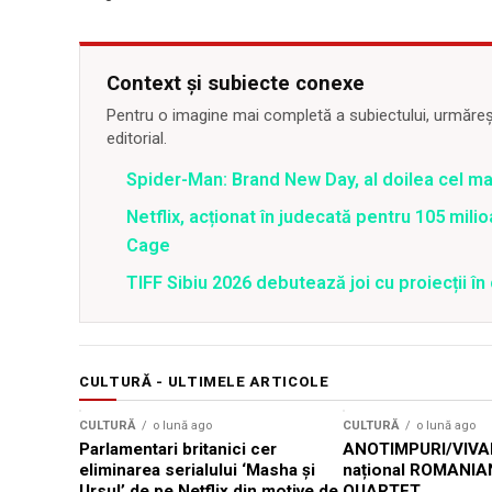
Context și subiecte conexe
Pentru o imagine mai completă a subiectului, urmărește
editorial.
Spider-Man: Brand New Day, al doilea cel m
Netflix, acționat în judecată pentru 105 milio
Cage
TIFF Sibiu 2026 debutează joi cu proiecții în 
CULTURĂ - ULTIMELE ARTICOLE
CULTURĂ
o lună ago
CULTURĂ
o lună ago
Parlamentari britanici cer
ANOTIMPURI/VIVAL
eliminarea serialului ‘Masha și
național ROMANIA
Ursul’ de pe Netflix din motive de
QUARTET