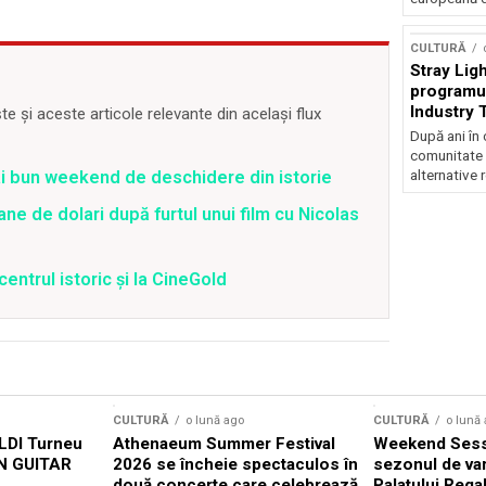
CULTURĂ
Stray Ligh
programul
Industry 
 și aceste articole relevante din același flux
audiție și
După ani în 
participar
comunitate 
ai bun weekend de deschidere din istorie
alternative 
ane de dolari după furtul unui film cu Nicolas
centrul istoric și la CineGold
CULTURĂ
o lună ago
CULTURĂ
o lună
DI Turneu
Athenaeum Summer Festival
Weekend Sess
N GUITAR
2026 se încheie spectaculos în
sezonul de var
două concerte care celebrează
Palatului Rega