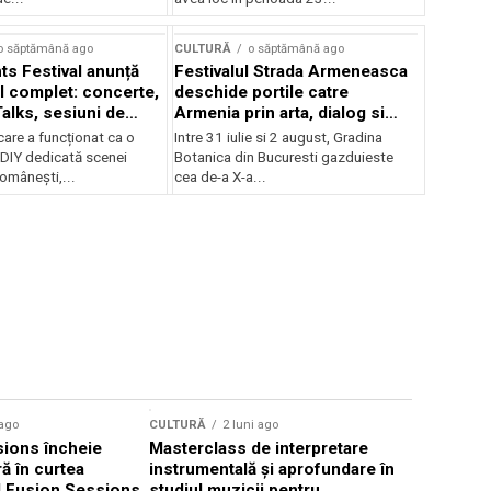
Concursului Enescu 2026
o săptămână ago
CULTURĂ
o săptămână ago
ts Festival anunță
Festivalul Strada Armeneasca
 complet: concerte,
deschide portile catre
Talks, sesiuni de
Armenia prin arta, dialog si
 noi opțiuni de
patrimoniu, intre 31 iulie si 2
care a funcționat ca o
Intre 31 iulie si 2 august, Gradina
e pentru public
august, la Gradina Botanica din
DIY dedicată scenei
Botanica din Bucuresti gazduieste
Bucuresti
românești,...
cea de-a X-a...
CULTURĂ
 ago
CULTURĂ
2 luni ago
„Cantafab
ions încheie
Masterclass de interpretare
ă în curtea
instrumentală și aprofundare în
l Fusion Sessions,
studiul muzicii pentru