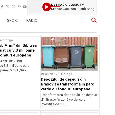
LIVE RADIO CLASIC FM
Michael Jackson - Earth Song
SPORT
RADIO
4 zile ago
b Arini” din Sibiu va
ajat cu 3,3 milioane
fonduri europene
Arini” din Sibiu,
cu 3,3 milioane euro
opene Parcul „Sub...
REGIONAL
3 luni ago
Depozitul de deșeuri din
Brașov se transformă în parc
verde cu fonduri europene
Transformarea depozitului de deșeuri
din Brașov în zonă verde, cu o
investiție de 13...