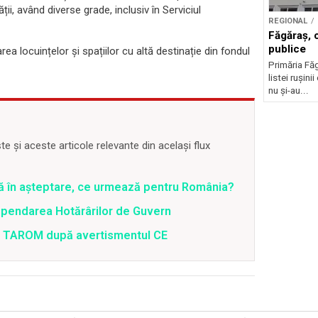
i, având diverse grade, inclusiv în Serviciul
REGIONAL
Făgăraș, 
publice
 locuințelor și spațiilor cu altă destinație din fondul
Primăria Făg
listei rușinii
nu și-au...
 și aceste articole relevante din același flux
ră în așteptare, ce urmează pentru România?
spendarea Hotărârilor de Guvern
 a TAROM după avertismentul CE