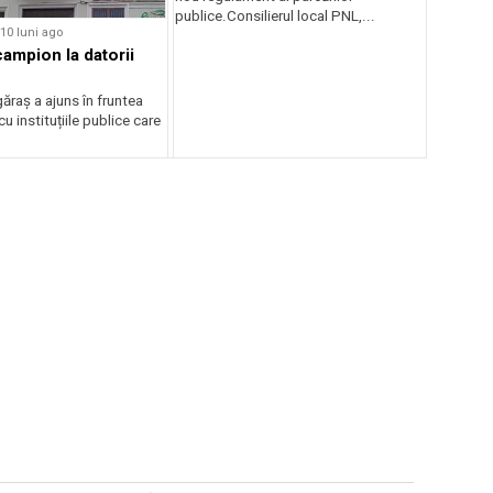
publice.Consilierul local PNL,...
10 luni ago
campion la datorii
ăraș a ajuns în fruntea
 cu instituțiile publice care