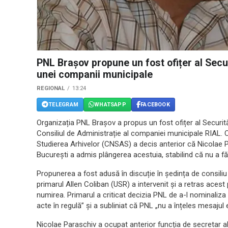
PNL Brașov propune un fost ofițer al Sec
unei companii municipale
REGIONAL
13:24
TELEGRAM
WHATSAPP
FACEBOOK
Organizația PNL Brașov a propus un fost ofițer al Securită
Consiliul de Administrație al companiei municipale RIAL. C
Studierea Arhivelor (CNSAS) a decis anterior că Nicolae Pa
București a admis plângerea acestuia, stabilind că nu a făcu
Propunerea a fost adusă în discuție în ședința de consiliu
primarul Allen Coliban (USR) a intervenit și a retras acest
numirea. Primarul a criticat decizia PNL de a-l nominaliza
acte în regulă” și a subliniat că PNL „nu a înțeles mesajul 
Nicolae Paraschiv a ocupat anterior funcția de secretar a