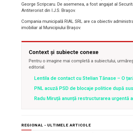
George Scripcaru. De asemenea, a fost angajat al Securități
Antiterorist din I.J.S. Brașov.
Compania municipală RIAL SRL are ca obiectiv administrarea
imobiliar al Municipiului Brașov.
Context și subiecte conexe
Pentru o imagine mai completă a subiectului, urmărește
editorial.
Lentila de contact cu Stelian Tănase – O ța
PNL acuză PSD de blocaje politice după su
Radu Miruță anunță restructurarea urgentă
REGIONAL - ULTIMELE ARTICOLE