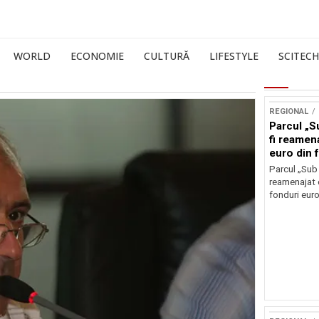
WORLD
ECONOMIE
CULTURĂ
LIFESTYLE
SCITECH
REGIONAL
Parcul „Su
fi reamen
euro din 
Parcul „Sub 
reamenajat 
fonduri eur