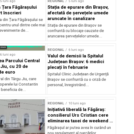
5 luni ago
REGIONAL
5 luni ago
 Țara Făgărașului
Stația de epurare din Brașov,
t înscrieri
afectată de șervețele umede
aruncate în canalizare
 din Țara Făgărașului se
entru unul dintre cele mai
Stația de epurare din Brașov se
evenimente de...
confruntă cu blocaje cauzate de
aruncarea șervețelelor umede...
rstock
REGIONAL
6 luni ago
6 luni ago
Valul de demisii la Spitalul
ea Parcului Central
Județean Brașov: 6 medici
 Jiu, cu 20 de
plecați în februarie
de euro
Spitalul Clinic Județean de Urgență
al din Târgu Jiu, care
Brașov se confruntă cu o criză de
operele lui Constantin
personal, înregistrând...
 beneficia de...
REGIONAL
10 luni ago
Inițiativă liberală la Făgăraș:
consilierul Urs Cristian cere
eliminarea taxei de weekend și
plata cash a parcării
Făgărașul ar putea avea în curând un
nou regulament al parcărilor