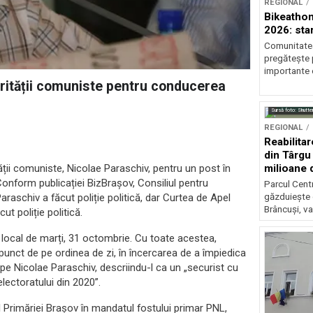
REGIONAL
Bikeathon
2026: star
Comunitatea
pregătește p
importante 
urității comuniste pentru conducerea
Sursă foto: Shutte
REGIONAL
Reabilitar
din Târgu
milioane 
ții comuniste, Nicolae Paraschiv, pentru un post în
onform publicației BizBrașov, Consiliul pentru
Parcul Centr
găzduiește 
raschiv a făcut poliție politică, dar Curtea de Apel
Brâncuși, va
t poliție politică.
 local de marți, 31 octombrie. Cu toate acestea,
 punct de pe ordinea de zi, în încercarea de a împiedica
 pe Nicolae Paraschiv, descriindu-l ca un „securist cu
electoratului din 2020”.
l Primăriei Brașov în mandatul fostului primar PNL,