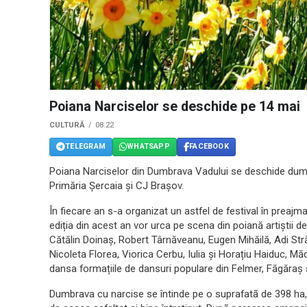
Poiana Narciselor se deschide pe 14 mai
CULTURĂ
08:22
TELEGRAM
WHATSAPP
FACEBOOK
Poiana Narciselor din Dumbrava Vadului se deschide dumini
Primăria Șercaia și CJ Brașov.
În fiecare an s-a organizat un astfel de festival în preajma
ediția din acest an vor urca pe scena din poiană artiștii
Cătălin Doinaș, Robert Târnăveanu, Eugen Mihăilă, Adi Str
Nicoleta Florea, Viorica Cerbu, Iulia și Horațiu Haiduc, M
dansa formațiile de dansuri populare din Felmer, Făgăraș 
Dumbrava cu narcise se întinde pe o suprafatã de 398 ha, 