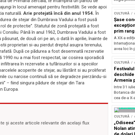
jatã de Primãria Sercaia, te întâmpinã un panou de
 ajungi în locul amenajat pentru festivitãti. Se vede apoi
tia naturalã.
Arie protejatã încã din anul 1954.
În
CULTURĂ
 pãdurea de stejar din Dumbrava Vadului a fost pusã
Șase con
excepționa
u rol de protectie”. Statutul de zonã protejatã a fost
prim rang
asi Consiliu. Pânã în anul 1962, Dumbrava Vadului a fost
internați
A XX-a ediți
 pãsunat, de douã ori pe an, o datã în aprilie, înainte de
orchestra
Internaționa
stii proprietari si-au pierdut dreptul asupra terenului,
prestigiu
avea loc în 
rafatã. Dupã ce pãdurea a fost desemnatã rezervatie
Concursu
upã 1990 nu a mai fost respectat, iar cosirea sporadicã
CULTURĂ
iltrarea în rezervatie a tufãrisurilor si a speciilor
Festivalu
arcelele acoperite de stejar, au lãstãrit si au proliferat
deschide 
ienile cu narcise continuã sã se degradeze pierzându-si
Armenia pr
rii” – fiind singura pãdure de stejar din Tara
patrimoniu
Intre 31 iul
in Europa.
august, l
Botanica di
Bucuresti
cea de-a X-a
CULTURĂ
„Odiseea”
 și aceste articole relevante din același flux
Nolan ati
de dolari 