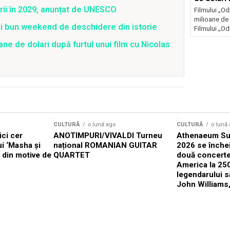
rii în 2029, anunțat de UNESCO
Filmului „Od
milioane de 
ai bun weekend de deschidere din istorie
Filmului „Od
ane de dolari după furtul unui film cu Nicolas
CULTURĂ
o lună ago
CULTURĂ
o lună
ici cer
ANOTIMPURI/VIVALDI Turneu
Athenaeum Su
ui ‘Masha și
național ROMANIAN GUITAR
2026 se înche
x din motive de
QUARTET
două concerte
America la 25
legendarului 
John Williams,