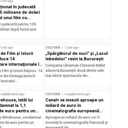
6 zile ago
cționat în judecată
5 milioane de dolari
l unui film cu
Cage
în judecată pentru 105
dolari după furtul unui
7 zile ago
CULTURĂ
7 zile ago
 de Film şi Istorii
„Spărgătorul de nuci” și „Lacul
duce 14
lebedelor” revin la București
re internaţionale în
Compania Ukrainian Classical Ballet
aduce la București două dintre cele
e Film şi Istorii Râşnov: 14
mai iubite spectacole din...
 din întreaga lume în
estivalul...
o săptămână ago
CULTURĂ
o săptămână ago
ehouse, tatăl lui
Canal+ va investi aproape un
amnat la 1,1
miliard de euro în
de euro pentru un
cinematografia europeană
rdut
până în 2032
my Winehouse, condamnat
Aproape un miliard de euro vor fi
ane de euro pentru un
investiți în cinematografia franceză și
d...
europeană de...