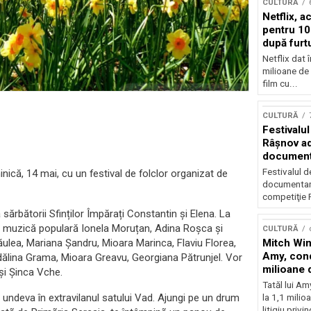
CULTURĂ
Netflix, a
pentru 10
după furtu
Nicolas 
Netflix dat 
milioane de 
film cu...
CULTURĂ
Festivalul
Râşnov a
documenta
premieră
Festivalul d
că, 14 mai, cu un festival de folclor organizat de
documentare
competiţie F
 sărbătorii Sfinților Împărați Constantin și Elena. La
 de muzică populară Ionela Moruțan, Adina Roșca și
CULTURĂ
ăulea, Mariana Șandru, Mioara Marinca, Flaviu Florea,
Mitch Win
Amy, cond
ădălina Grama, Mioara Greavu, Georgiana Pătrunjel. Vor
milioane 
și Șinca Vche.
litigiu pie
Tatăl lui A
undeva în extravilanul satului Vad. Ajungi pe un drum
la 1,1 milio
litigiu privin