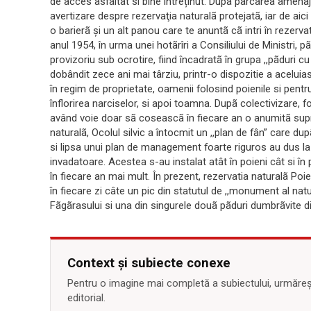
de acces asfaltat si bine întreținut. Dupã parcarea amena
avertizare despre rezervaţia naturalã protejatã, iar de aici
o barierã şi un alt panou care te anuntã cã intri în rezerva
anul 1954, în urma unei hotãrîri a Consiliului de Ministri,
provizoriu sub ocrotire, fiind încadratã în grupa ,,pãduri c
dobândit zece ani mai târziu, printr-o dispozitie a acelui
în regim de proprietate, oamenii folosind poienile si pentru
înflorirea narciselor, si apoi toamna. Dupã colectivizare, fo
având voie doar sã coseascã în fiecare an o anumitã sup
naturalã, Ocolul silvic a întocmit un ,,plan de fân” care d
si lipsa unui plan de management foarte riguros au dus la inf
invadatoare. Acestea s-au instalat atât în poieni cât si în p
în fiecare an mai mult. În prezent, rezervatia naturalã Po
în fiecare zi câte un pic din statutul de ,,monument al natu
Fãgãrasului si una din singurele douã pãduri dumbrãvite d
Context și subiecte conexe
Pentru o imagine mai completă a subiectului, urmărește
editorial.