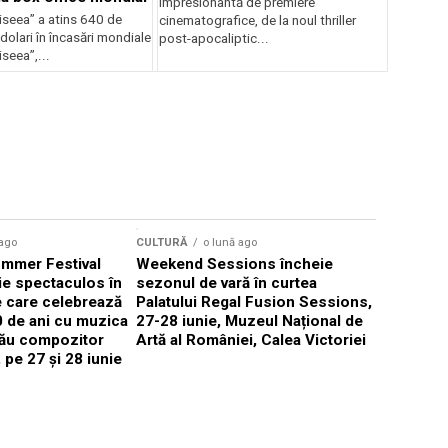
impresionantă de premiere
iseea” a atins 640 de
cinematografice, de la noul thriller
dolari în încasări mondiale
post-apocaliptic...
iseea”,...
 ago
CULTURĂ
o lună ago
CULTURĂ
mmer Festival
Weekend Sessions încheie
Mastercla
ie spectaculos în
sezonul de vară în curtea
instrumen
 care celebrează
Palatului Regal Fusion Sessions,
studiul mu
0 de ani cu muzica
27-28 iunie, Muzeul Național de
instrument
său compozitor
Artă al României, Calea Victoriei
ani, cu ma
 pe 27 și 28 iunie
Măcelaru