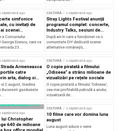
o săptămână ago
CULTURĂ
o săptămână ago
certe simfonice
Stray Lights Festival anunță
le, cu invitați de
programul complet: concerte,
 ai scenei
Industry Talks, sesiuni de
onale și ansambluri
audiție și noi opțiuni de
e a Concursului
După ani în care a funcționat ca o
le românești de
participare pentru public
l George Enescu, care va
comunitate DIY dedicată scenei
, în programul
perioada 23...
alternative românești,...
lui Enescu 2026
o săptămână ago
CULTURĂ
o săptămână ago
l Strada Armeneasca
O copie piratată a filmului
portile catre
„Odiseea” a strâns milioane de
in arta, dialog si
vizualizări pe rețele sociale
, intre 31 iulie si 2
ie si 2 august, Gradina
O copie piratată a filmului 'Odiseea',
a Gradina Botanica din
n Bucuresti gazduieste
cea mai profitabilă peliculă a anului,
...
vizualizată de...
CULTURĂ
o săptămână ago
o săptămână ago
10 filme care vor domina luna
 lui Christopher
august
nge 640 de milioane
Luna august aduce o serie
la box office mondial