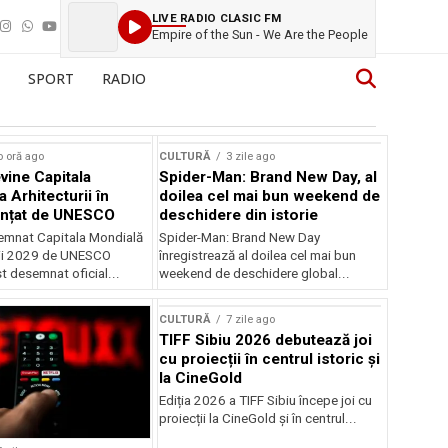
LIVE RADIO CLASIC FM
Empire of the Sun - We Are the People
SPORT
RADIO
o oră ago
CULTURĂ
3 zile ago
vine Capitala
Spider-Man: Brand New Day, al
 Arhitecturii în
doilea cel mai bun weekend de
unțat de UNESCO
deschidere din istorie
semnat Capitala Mondială
Spider-Man: Brand New Day
rii 2029 de UNESCO
înregistrează al doilea cel mai bun
st desemnat oficial...
weekend de deschidere global...
CULTURĂ
7 zile ago
TIFF Sibiu 2026 debutează joi
cu proiecții în centrul istoric și
la CineGold
Ediția 2026 a TIFF Sibiu începe joi cu
proiecții la CineGold și în centrul...