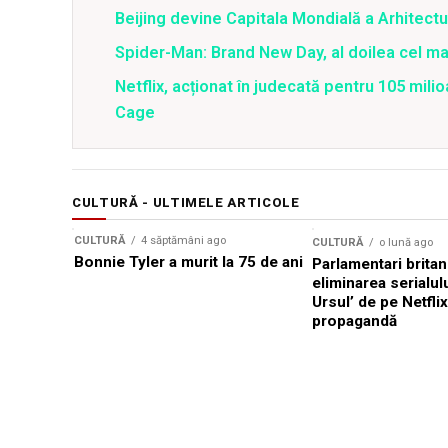
Beijing devine Capitala Mondială a Arhitectu
Spider-Man: Brand New Day, al doilea cel m
Netflix, acționat în judecată pentru 105 milio
Cage
CULTURĂ - ULTIMELE ARTICOLE
CULTURĂ
4 săptămâni ago
CULTURĂ
o lună ago
Bonnie Tyler a murit la 75 de ani
Parlamentari britan
eliminarea serialul
Ursul’ de pe Netfli
propagandă