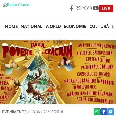
LIVE
HOME
NAȚIONAL
WORLD
ECONOMIE
CULTURĂ
L
EVENIMENTE
13:36 / 21/12/2018
WHATSAPP
FACEBO
TEL