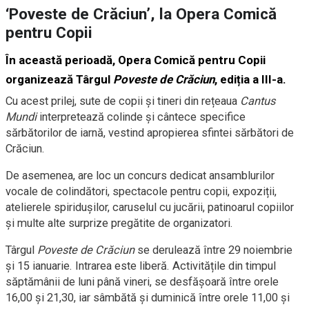
‘Poveste de Crăciun’, la Opera Comică
pentru Copii
În această perioadă, Opera Comică pentru Copii
organizează Târgul
Poveste de Crăciun
, ediția a III-a.
Cu acest prilej, sute de copii şi tineri din rețeaua
Cantus
Mundi
interpretează colinde şi cântece specifice
sărbătorilor de iarnă, vestind apropierea sfintei sărbători de
Crăciun.
De asemenea, are loc un concurs dedicat ansamblurilor
vocale de colindători, spectacole pentru copii, expoziții,
atelierele spiridușilor, caruselul cu jucării, patinoarul copiilor
și multe alte surprize pregătite de organizatori.
Târgul
Poveste de Crăciun
se derulează între 29 noiembrie
şi 15 ianuarie. Intrarea este liberă. Activitățile din timpul
săptămânii de luni până vineri, se desfășoară între orele
16,00 și 21,30, iar sâmbătă şi duminică între orele 11,00 şi