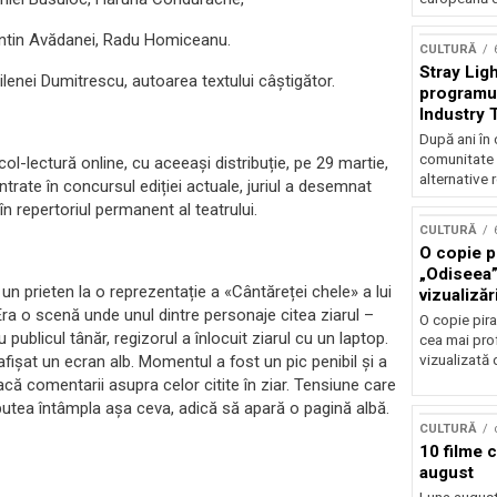
antin Avădanei, Radu Homiceanu.
CULTURĂ
Stray Ligh
enei Dumitrescu, autoarea textului câștigător.
programul
Industry 
audiție și
După ani în 
participar
comunitate 
col-lectură online, cu aceeași distribuție, pe 29 martie,
alternative 
ntrate în concursul ediției actuale, juriul a desemnat
în repertoriul permanent al teatrului.
CULTURĂ
O copie pi
„Odiseea”
n prieten la o reprezentație a «Cântăreței chele» a lui
vizualizăr
ra o scenă unde unul dintre personaje citea ziarul –
O copie pira
ublicul tânăr, regizorul a înlocuit ziarul cu un laptop.
cea mai prof
fișat un ecran alb. Momentul a fost un pic penibil și a
vizualizată 
acă comentarii asupra celor citite în ziar. Tensiune care
 putea întâmpla așa ceva, adică să apară o pagină albă.
CULTURĂ
10 filme 
august