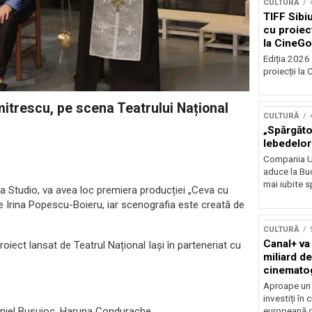
CULTURĂ
TIFF Sibi
cu proiecț
la CineGo
Ediția 2026 
proiecții la 
itrescu, pe scena Teatrului Național
CULTURĂ
„Spărgător
lebedelor”
Compania Uk
aduce la Buc
mai iubite s
ala Studio, va avea loc premiera producției „Ceva cu
de Irina Popescu-Boieru, iar scenografia este creată de
CULTURĂ
Canal+ va
roiect lansat de Teatrul Național Iași în parteneriat cu
miliard de
cinemato
până în 2
Aproape un m
investiți în
Daniel Busuioc, Haruna Condurache,
europeană d