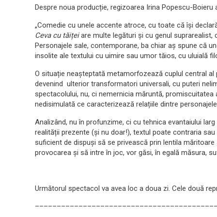
Despre noua producție, regizoarea Irina Popescu-Boieru 
„Comedie cu unele accente atroce, cu toate că își declară 
Ceva cu tăiței
are multe legături și cu genul suprarealist,
Personajele sale, contemporane, ba chiar aș spune că uneo
insolite ale textului cu uimire sau umor tăios, cu uluială 
O situație neașteptată metamorfozează cuplul central al pi
devenind ulterior transformatori universali, cu puteri neli
spectacolului, nu, ci nemernicia măruntă, promiscuitatea a
nedisimulată ce caracterizează relațiile dintre personajele
Analizând, nu în profunzime, ci cu tehnica evantaiului larg
realității prezente (și nu doar!), textul poate contraria sau
suficient de dispuși să se privească prin lentila măritoare
provocarea și să intre în joc, vor găsi, în egală măsura, su
Următorul spectacol va avea loc a doua zi. Cele două repr
–––––––––––––––––––––––––––––––––––––––––