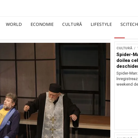
WORLD
ECONOMIE
CULTURĂ
LIFESTYLE
SCITECH
CULTURĂ
Spider-Ma
doilea ce
deschider
Spider-Man
înregistreaz
weekend de 