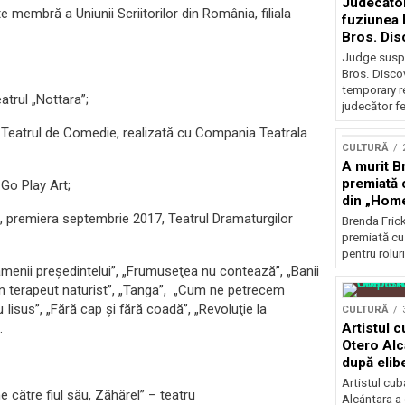
Judecăto
e membră a Uniunii Scriitorilor din România, filiala
fuziunea
Bros. Dis
restricți
Judge susp
Bros. Disco
temporary r
atrul „Nottara”;
judecător fe
a Teatrul de Comedie, realizată cu Compania Teatrala
CULTURĂ
A murit Br
premiată 
 Go Play Art;
din „Hom
u”, premiera septembrie 2017, Teatrul Dramaturgilor
Brenda Frick
premiată cu
pentru roluri
amenii preşedintelui”, „Frumuseţea nu contează”, „Banii
în terapeut naturist”, „Tanga”, „Cum ne petrecem
cu Iisus”, „Fără cap și fără coadă”, „Revoluţie la
CULTURĂ
.
Artistul 
Otero Alc
după elib
Artistul cu
 către fiul său, Zăhărel” – teatru
Alcántara a 