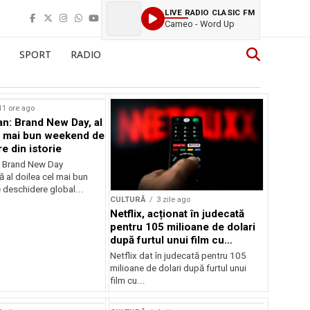
LIVE RADIO CLASIC FM
Cameo - Word Up
SPORT
RADIO
11 ore ago
n: Brand New Day, al
l mai bun weekend de
e din istorie
: Brand New Day
ă al doilea cel mai bun
deschidere global...
CULTURĂ
3 zile ago
Netflix, acționat în judecată
pentru 105 milioane de dolari
după furtul unui film cu
Nicolas Cage
Netflix dat în judecată pentru 105
milioane de dolari după furtul unui
film cu...