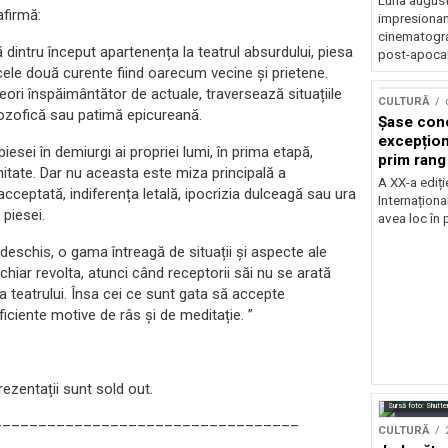
Luna august
afirmă:
impresionan
cinematograf
dintru început apartenența la teatrul absurdului, piesa
post-apocali
 cele două curente fiind oarecum vecine și prietene.
ri înspăimântător de actuale, traversează situațiile
CULTURĂ
filozofică sau patimă epicureană.
Șase con
excepționa
esei în demiurgi ai propriei lumi, în prima etapă,
prim rang
mitate. Dar nu aceasta este miza principală a
internați
A XX-a ediți
cceptată, indiferența letală, ipocrizia dulceagă sau ura
orchestra
Internaționa
 piesei.
prestigiu
avea loc în 
Concursu
 deschis, o gama întreagă de situații și aspecte ale
 chiar revolta, atunci când receptorii săi nu se arată
 a teatrului. Însa cei ce sunt gata să accepte
ficiente motive de râs și de meditație. ”
ezentații sunt sold out.
Sursă foto: Shutte
––––––––––––––––––––––––––––––––––
CULTURĂ