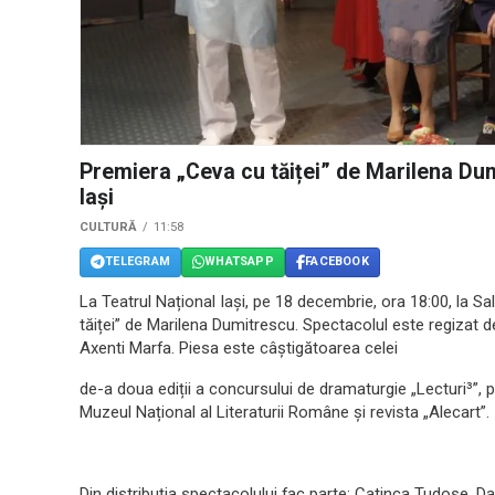
Premiera „Ceva cu tăiței” de Marilena Dum
Iași
CULTURĂ
11:58
TELEGRAM
WHATSAPP
FACEBOOK
La Teatrul Național Iași, pe 18 decembrie, ora 18:00, la S
tăiței” de Marilena Dumitrescu. Spectacolul este regizat 
Axenti Marfa. Piesa este câștigătoarea celei
de-a doua ediții a concursului de dramaturgie „Lecturi³”, p
Muzeul Național al Literaturii Române și revista „Alecart”.
Din distribuția spectacolului fac parte: Catinca Tudose, 