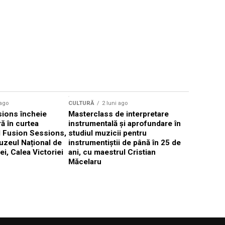
CULTURĂ
 ago
CULTURĂ
2 luni ago
„Cantafab
ions încheie
Masterclass de interpretare
ă în curtea
instrumentală și aprofundare în
l Fusion Sessions,
studiul muzicii pentru
uzeul Național de
instrumentiștii de până în 25 de
ei, Calea Victoriei
ani, cu maestrul Cristian
Măcelaru