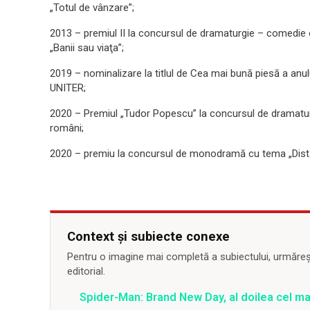
„Totul de vânzare”;
2013 – premiul II la concursul de dramaturgie – comedie or
„Banii sau viaţa”;
2019 – nominalizare la titlul de Cea mai bună piesă a anu
UNITER;
2020 – Premiul „Tudor Popescu” la concursul de dramatur
români;
2020 – premiu la concursul de monodramă cu tema „Distan
Context și subiecte conexe
Pentru o imagine mai completă a subiectului, urmărește
editorial.
Spider-Man: Brand New Day, al doilea cel m