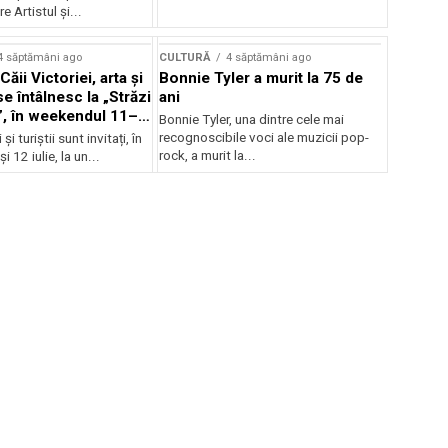
e Artistul și...
4 săptămâni ago
CULTURĂ
4 săptămâni ago
Căii Victoriei, arta și
Bonnie Tyler a murit la 75 de
e întâlnesc la „Străzi
ani
, în weekendul 11–
Bonnie Tyler, una dintre cele mai
recognoscibile voci ale muzicii pop-
și turiștii sunt invitați, în
rock, a murit la...
i 12 iulie, la un...