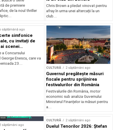
 aduce o serie
tă de premiere
Chris Brown a pledat vinovat pentru
ice, de la noul thriller
afray în urma unei altercații la un
ptic...
club...
o săptămână ago
certe simfonice
le, cu invitați de
 ai scenei
onale și ansambluri
e a Concursului
le românești de
l George Enescu, care va
, în programul
perioada 23...
CULTURĂ
2 săptămâni ago
lui Enescu 2026
Guvernul pregătește măsuri
fiscale pentru sprijinirea
festivalurilor din România
Festivalurile din România, motor
economic sub analiza Guvernului
Ministerul Finanțelor ia măsuri pentru
a...
rstock
CULTURĂ
2 săptămâni ago
2 săptămâni ago
Duelul Tenorilor 2026: Ștefan