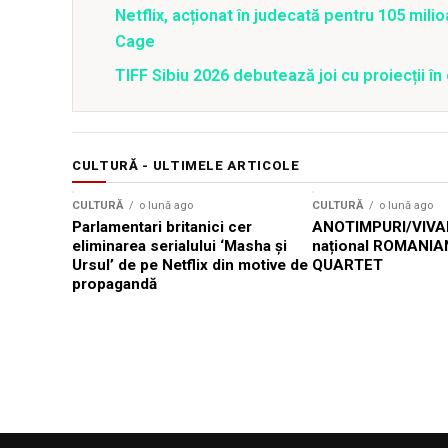
Netflix, acționat în judecată pentru 105 milio
Cage
TIFF Sibiu 2026 debutează joi cu proiecții în 
CULTURĂ - ULTIMELE ARTICOLE
CULTURĂ
o lună ago
CULTURĂ
o lună ago
Parlamentari britanici cer
ANOTIMPURI/VIVAL
eliminarea serialului ‘Masha și
național ROMANIA
Ursul’ de pe Netflix din motive de
QUARTET
propagandă