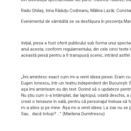
Radu Ghilaș, Irina Răduțu Codreanu, Mălina Lazăr, Const
Evenimentul de sâmbătă se va desfășura în prezența Maril
Inițial, piesa a fost oferit publicului sub forma unui specta
anul acesta; conform regulamentului, din cele cinci texte i
această piesă pentru a fi transpusă scenic, intrând astfel 
„Îmi amintesc exact cum mi-a venit ideea piesei. Eram cu u
Eugen Ionescu, într-un teatru independent din București. E
așa îmi aminteam eu din text. Dorind să o updateze pentru p
Nu știu cum s-a întâmplat, dar laptopul, odată deschis, a a
creat o tensiune în sală, pentru că personajul trebuia să f
m-a atins și pe mine. Așa mi-a venit ideea. La ziar nu se
Sau… dacă totuși?… ” (Marilena Dumitrescu)