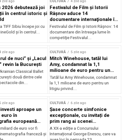
4 zile ago
CULTURĂ
4 zile ago
u 2026 debutează joi
Festivalul de Film şi Istorii
ii în centrul istoric și
Râşnov aduce 14
ld
documentare internaţionale în
premieră
a TIFF Sibiu începe joi cu
Festivalul de Film şi Istorii Râşnov: 14
CineGold și în centrul...
documentare din întreaga lume în
competiţie Festivalul...
4 zile ago
CULTURĂ
5 zile ago
ul de nuci” și „Lacul
Mitch Winehouse, tatăl lui
 revin la București
Amy, condamnat la 1,1
milioane de euro pentru un
rainian Classical Ballet
litigiu pierdut
urești două dintre cele
Tatăl lui Amy Winehouse, condamnat
pectacole din...
la 1,1 milioane de euro pentru un
litigiu privind...
5 zile ago
CULTURĂ
6 zile ago
 investi aproape un
Șase concerte simfonice
 euro în
excepționale, cu invitați de
grafia europeană
prim rang ai scenei
032
internaționale și ansambluri
iliard de euro vor fi
A XX-a ediție a Concursului
orchestrale românești de
 cinematografia franceză și
Internațional George Enescu, care va
prestigiu, în programul
e...
avea loc în perioada 23...