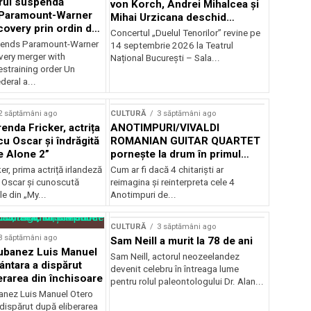
rul suspendă
von Korch, Andrei Mihalcea și
 Paramount-Warner
Mihai Urzicana deschid
covery prin ordin de
stagiunea Musical
Concertul „Duelul Tenorilor” revine pe
e temporară
Extravaganza la TNB
ends Paramount-Warner
14 septembrie 2026 la Teatrul
very merger with
Național București – Sala...
estraining order Un
deral a...
2 săptămâni ago
CULTURĂ
3 săptămâni ago
enda Fricker, actrița
ANOTIMPURI/VIVALDI
cu Oscar și îndrăgită
ROMANIAN GUITAR QUARTET
e Alone 2”
pornește la drum în primul
turneu național
er, prima actriță irlandeză
Cum ar fi dacă 4 chitarişti ar
 Oscar și cunoscută
reimagina şi reinterpreta cele 4
le din „My...
Anotimpuri de...
CULTURĂ
3 săptămâni ago
3 săptămâni ago
Sam Neill a murit la 78 de ani
cubanez Luis Manuel
Sam Neill, actorul neozeelandez
ántara a dispărut
devenit celebru în întreaga lume
erarea din închisoare
pentru rolul paleontologului Dr. Alan...
banez Luis Manuel Otero
dispărut după eliberarea