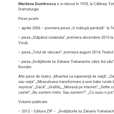
Marilena Dumitrescu
s-a născut în 1953, la Călărași. Est
Dramaturgie.
Piese jucate:
– aprilie 2006 – premiera piesei „O mătuşă pierdută” la Te
– piesa „Stăpânul ciolanului”, premiera decembrie 2010 l
Vouă;
– piesa „Totul de vânzare”, premiera august 2014, Teatrul
– piesa „Învăţăturile lui Zaharia Trahanache către fiul să
Români.
Alte piese de teatru: „Moartea ca experienţă de viaţă”, „O
sau viaţa”, „Miraculoasa transformare a unei babe rurale 
veşnicia”, „Dacă”, „Grafitti„, „Mireasă pe internet”, „Selfie 
castel”, „Nu suntem melci. Sau suntem?”, „Cu susu-n jos”
Volume publicate:
– 2012 – Editura ZIP – „Învăţăturile lui Zaharia Trahanache