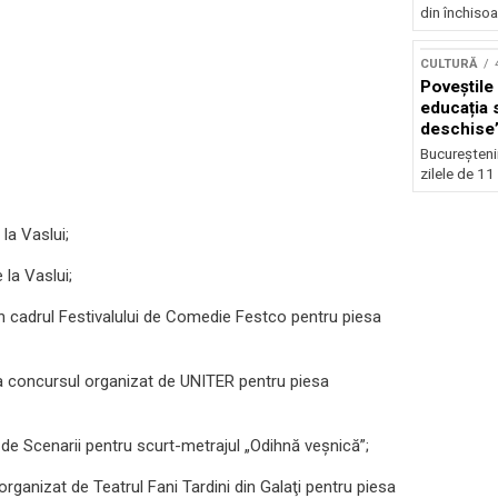
din închisoar
CULTURĂ
Poveștile 
educația s
deschise”
12 iulie
Bucureștenii 
zilele de 11 ș
 la Vaslui;
 la Vaslui;
în cadrul Festivalului de Comedie Festco pentru piesa
la concursul organizat de UNITER pentru piesa
 de Scenarii pentru scurt-metrajul „Odihnă veşnică”;
ganizat de Teatrul Fani Tardini din Galaţi pentru piesa