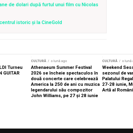
ane de dolari după furtul unui film cu Nicolas
centrul istoric și la CineGold
CULTURĂ
o lună ago
CULTURĂ
o lună
DI Turneu
Athenaeum Summer Festival
Weekend Sess
N GUITAR
2026 se încheie spectaculos în
sezonul de var
două concerte care celebrează
Palatului Rega
America la 250 de ani cu muzica
27-28 iunie, M
legendarului său compozitor
Artă al Români
John Williams, pe 27 și 28 iunie