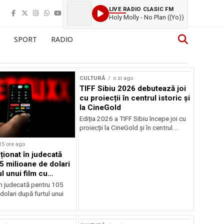
LIVE RADIO CLASIC FM
Holy Molly - No Plan ((Yo))
SPORT
RADIO
CULTURĂ
o zi ago
TIFF Sibiu 2026 debutează joi
cu proiecții în centrul istoric și
la CineGold
Ediția 2026 a TIFF Sibiu începe joi cu
proiecții la CineGold și în centrul...
15 ore ago
cționat în judecată
5 milioane de dolari
l unui film cu
Cage
în judecată pentru 105
dolari după furtul unui