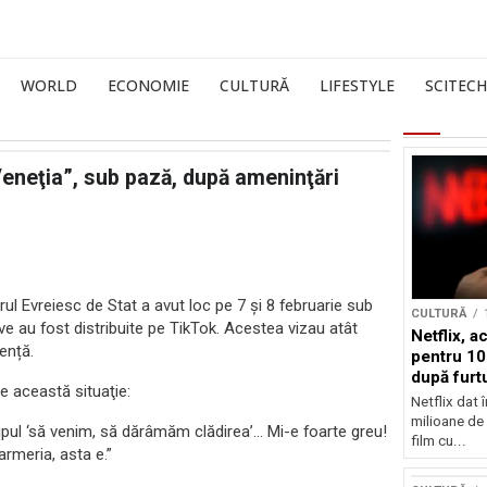
WORLD
ECONOMIE
CULTURĂ
LIFESTYLE
SCITECH
Veneţia”, sub pază, după ameninţări
ul Evreiesc de Stat a avut loc pe 7 şi 8 februarie sub
CULTURĂ
e au fost distribuite pe TikTok. Acestea vizau atât
Netflix, a
lență.
pentru 10
după furtu
e această situaţie:
Nicolas 
Netflix dat 
milioane de 
pul ‘să venim, să dărâmăm clădirea’… Mi-e foarte greu!
film cu...
rmeria, asta e.”