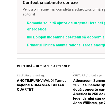
Context și subiecte conexe
Pentru o imagine mai completă a subiectului, urmărește
editorial.
România solicită ajutor de urgență Ucrainei p
energetice
Ilie Bolojan îndeamnă cetățenii să economis
Primarul Chirica anunță raționalizarea energi
CULTURĂ - ULTIMELE ARTICOLE
CULTURĂ
o lună ago
CULTURĂ
o lună ago
ANOTIMPURI/VIVALDI Turneu
Athenaeum Summer
național ROMANIAN GUITAR
2026 se încheie sp
QUARTET
două concerte car
America la 250 de 
legendarului său 
John Williams, pe 2