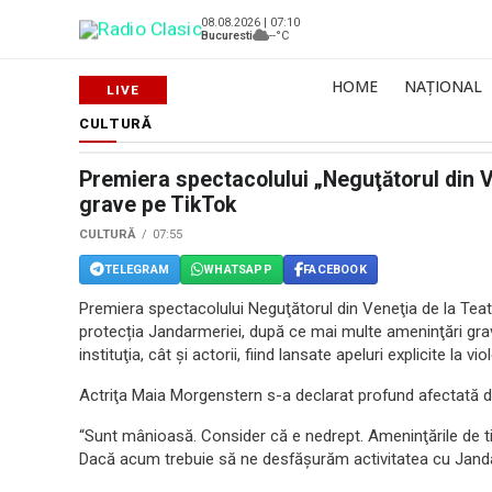
08.08.2026 | 07:10
Bucuresti
--°C
HOME
NAȚIONAL
CULTURĂ
Premiera spectacolului „Neguţătorul din 
grave pe TikTok
CULTURĂ
07:55
TELEGRAM
WHATSAPP
FACEBOOK
Premiera spectacolului Neguţătorul din Veneţia de la Teatr
protecția Jandarmeriei, după ce mai multe ameninţări grav
instituţia, cât şi actorii, fiind lansate apeluri explicite la vio
Actriţa Maia Morgenstern s-a declarat profund afectată d
“Sunt mânioasă. Consider că e nedrept. Ameninţările de ti
Dacă acum trebuie să ne desfăşurăm activitatea cu Janda