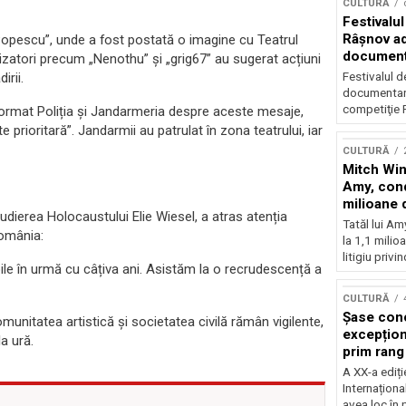
CULTURĂ
Festivalul
Râşnov a
Popescu”, unde a fost postată o imagine cu Teatrul
documenta
lizatori precum „Nenothu” și „grig67” au sugerat acțiuni
premieră
Festivalul d
irii.
documentare
competiţie F
nformat Poliția și Jandarmeria despre aceste mesaje,
 prioritară”. Jandarmii au patrulat în zona teatrului, iar
CULTURĂ
Mitch Win
Amy, cond
milioane 
tudierea Holocaustului Elie Wiesel, a atras atenția
litigiu pie
Tatăl lui A
România:
la 1,1 milio
litigiu privin
ibile în urmă cu câțiva ani. Asistăm la o recrudescență a
CULTURĂ
Șase con
munitatea artistică și societatea civilă rămân vigilente,
excepționa
a ură.
prim rang
internați
A XX-a ediți
orchestra
Internaționa
prestigiu
avea loc în 