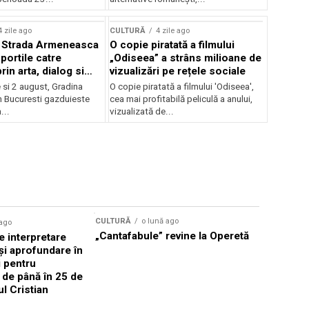
lui Enescu 2026
4 zile ago
CULTURĂ
4 zile ago
l Strada Armeneasca
O copie piratată a filmului
portile catre
„Odiseea” a strâns milioane de
in arta, dialog si
vizualizări pe rețele sociale
, intre 31 iulie si 2
ie si 2 august, Gradina
O copie piratată a filmului 'Odiseea',
a Gradina Botanica din
n Bucuresti gazduieste
cea mai profitabilă peliculă a anului,
...
vizualizată de...
CULTURĂ
o lună ago
 ago
CULTURĂ
„Cantafabule” revine la Operetă
 interpretare
Athenaeu
și aprofundare în
2026 Laur
i pentru
Grammy, C
i de până în 25 de
reuni sub
ul Cristian
Română de
Janoska î