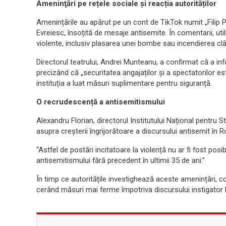
Ameninţări pe rețele sociale și reacția autorităților
Amenințările au apărut pe un cont de TikTok numit „Filip 
Evreiesc, însoțită de mesaje antisemite. În comentarii, uti
violente, inclusiv plasarea unei bombe sau incendierea clăd
Directorul teatrului, Andrei Munteanu, a confirmat că a i
precizând că „securitatea angajaților și a spectatorilor este
instituția a luat măsuri suplimentare pentru siguranță.
O recrudescență a antisemitismului
Alexandru Florian, directorul Institutului Național pentru S
asupra creșterii îngrijorătoare a discursului antisemit în 
“Astfel de postări incitatoare la violență nu ar fi fost pos
antisemitismului fără precedent în ultimii 35 de ani.”
În timp ce autoritățile investighează aceste amenințări, co
cerând măsuri mai ferme împotriva discursului instigator l