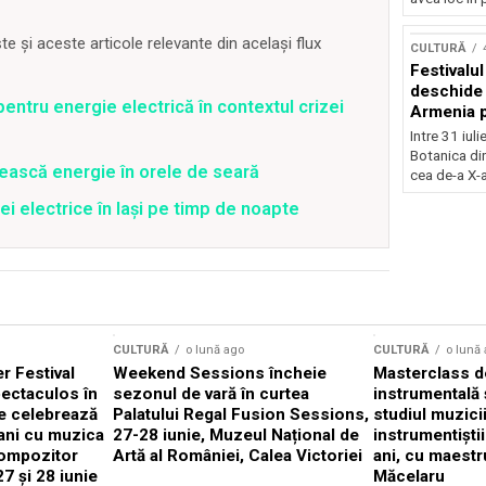
Concursu
 și aceste articole relevante din același flux
CULTURĂ
Festivalu
deschide 
entru energie electrică în contextul crizei
Armenia pr
patrimoniu
Intre 31 iul
august, l
Botanica di
ească energie în orele de seară
Bucuresti
cea de-a X-a
ei electrice în Iași pe timp de noapte
CULTURĂ
o lună ago
CULTURĂ
o lună
 Festival
Weekend Sessions încheie
Masterclass de
ectaculos în
sezonul de vară în curtea
instrumentală 
e celebrează
Palatului Regal Fusion Sessions,
studiul muzici
ani cu muzica
27-28 iunie, Muzeul Național de
instrumentiști
compozitor
Artă al României, Calea Victoriei
ani, cu maestr
7 și 28 iunie
Măcelaru