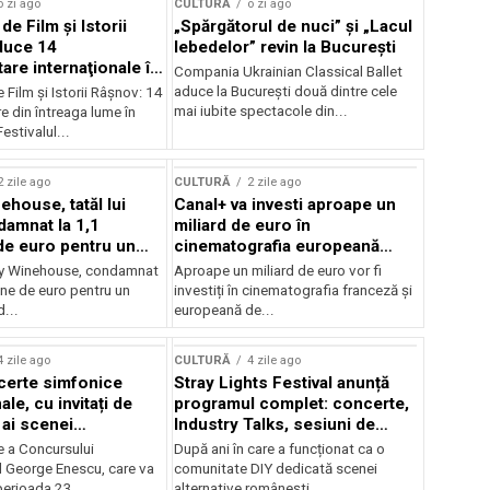
o zi ago
CULTURĂ
o zi ago
 de Film şi Istorii
„Spărgătorul de nuci” și „Lacul
duce 14
lebedelor” revin la București
re internaţionale în
Compania Ukrainian Classical Ballet
aduce la București două dintre cele
e Film şi Istorii Râşnov: 14
mai iubite spectacole din...
 din întreaga lume în
estivalul...
2 zile ago
CULTURĂ
2 zile ago
ehouse, tatăl lui
Canal+ va investi aproape un
amnat la 1,1
miliard de euro în
de euro pentru un
cinematografia europeană
rdut
până în 2032
my Winehouse, condamnat
Aproape un miliard de euro vor fi
ane de euro pentru un
investiți în cinematografia franceză și
d...
europeană de...
4 zile ago
CULTURĂ
4 zile ago
certe simfonice
Stray Lights Festival anunță
le, cu invitați de
programul complet: concerte,
 ai scenei
Industry Talks, sesiuni de
onale și ansambluri
audiție și noi opțiuni de
e a Concursului
După ani în care a funcționat ca o
le românești de
participare pentru public
l George Enescu, care va
comunitate DIY dedicată scenei
, în programul
perioada 23...
alternative românești,...