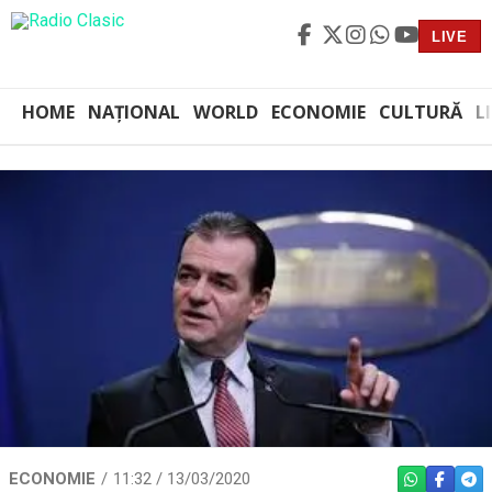
LIVE
HOME
NAȚIONAL
WORLD
ECONOMIE
CULTURĂ
L
ECONOMIE
11:32 / 13/03/2020
WHATSAPP
FACEBO
TEL