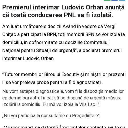
Premierul interimar Ludovic Orban anunță
că toată conducerea PNL va fi izolată.
Am luat următoarele decizii Având în vedere că Vergil
Chiţac a participat la BPN, toţi membrii BPN se vor izola la
domiciliu, în cofnormitate cu deciziile Comitetului
Naţional pentru Situaţii de urgenţă”, a declarat premierul
interimar Ludovic Orban.
”Tuturor membrilor Biroului Executiv și miniștrilor prezenți
li se vor preleva probe pentru a fi diagnosticați.
Nu vom aștepta diagnosticele, vom fi la dispoziția medicilor
epidemiologi astfel încât să se dispună de urgență măsura
izolării la domiciliu. Eu mă voi izola la Vila Lac I”.
„Nu voi participa la consultările cu Președintele”.
„Vă recomand, ca datorită frecventelor contacte avute cu