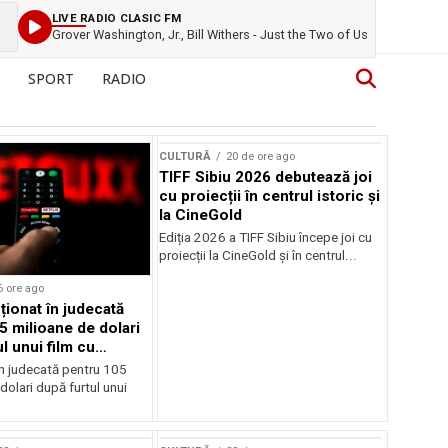
LIVE RADIO CLASIC FM
Grover Washington, Jr., Bill Withers - Just the Two of Us
SPORT
RADIO
CULTURĂ
20 de ore ago
TIFF Sibiu 2026 debutează joi
cu proiecții în centrul istoric și
la CineGold
Ediția 2026 a TIFF Sibiu începe joi cu
proiecții la CineGold și în centrul...
6 ore ago
cționat în judecată
5 milioane de dolari
l unui film cu
Cage
în judecată pentru 105
dolari după furtul unui