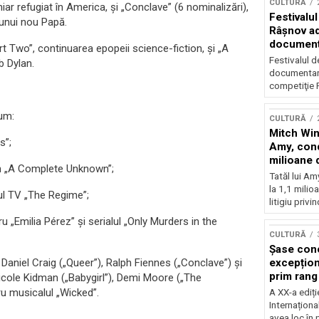
CULTURĂ
ar refugiat în America, și „Conclave” (6 nominalizări),
Festivalul
 unui nou Papă.
Râşnov a
documenta
 Two”, continuarea epopeii science-fiction, și „A
premieră
Festivalul d
b Dylan.
documentare
competiţie F
cum:
CULTURĂ
Mitch Win
s”;
Amy, cond
milioane 
în „A Complete Unknown”;
litigiu pie
Tatăl lui A
la 1,1 milio
lul TV „The Regime”;
litigiu privin
„Emilia Pérez” și serialul „Only Murders in the
CULTURĂ
Șase con
excepționa
 Daniel Craig („Queer”), Ralph Fiennes („Conclave”) și
prim rang
Nicole Kidman („Babygirl”), Demi Moore („The
internați
ru musicalul „Wicked”.
A XX-a ediți
orchestra
Internaționa
prestigiu
avea loc în 