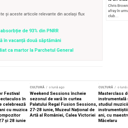
Chris Brown
afray în urma
 și aceste articole relevante din același flux
club...
 o absorbție de 93% din PNRR
tră în vacanță două săptămâni
diat ca martor la Parchetul General
CULTURĂ
o lună ago
CULTURĂ
o lună
 Festival
Weekend Sessions încheie
Masterclass de
ectaculos în
sezonul de vară în curtea
instrumentală 
e celebrează
Palatului Regal Fusion Sessions,
studiul muzici
ani cu muzica
27-28 iunie, Muzeul Național de
instrumentiști
compozitor
Artă al României, Calea Victoriei
ani, cu maestr
7 și 28 iunie
Măcelaru