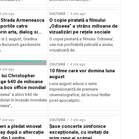
lui Enescu 2026
3 zile ago
CULTURĂ
3 zile ago
l Strada Armeneasca
O copie piratată a filmului
portile catre
„Odiseea” a strâns milioane de
in arta, dialog si
vizualizări pe rețele sociale
, intre 31 iulie si 2
ie si 2 august, Gradina
O copie piratată a filmului 'Odiseea',
a Gradina Botanica din
n Bucuresti gazduieste
cea mai profitabilă peliculă a anului,
...
vizualizată de...
CULTURĂ
4 zile ago
4 zile ago
10 filme care vor domina luna
 lui Christopher
august
nge 640 de milioane
Luna august aduce o serie
la box office mondial
impresionantă de premiere
iseea” a atins 640 de
cinematografice, de la noul thriller
dolari în încasări mondiale
post-apocaliptic...
iseea”,...
7 zile ago
CULTURĂ
7 zile ago
wn a pledat vinovat
Șase concerte simfonice
ay după o altercație
excepționale, cu invitați de
b din Londra
prim rang ai scenei