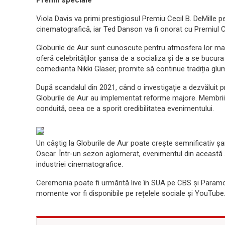
Premii speciale
Viola Davis va primi prestigiosul Premiu Cecil B. DeMille p
cinematografică, iar Ted Danson va fi onorat cu Premiul Ca
Globurile de Aur sunt cunoscute pentru atmosfera lor mai
oferă celebrităților șansa de a socializa și de a se bucu
comedianta Nikki Glaser, promite să continue tradiția glumel
După scandalul din 2021, când o investigație a dezvăluit pro
Globurile de Aur au implementat reforme majore. Membrii a
conduită, ceea ce a sporit credibilitatea evenimentului.
Un câștig la Globurile de Aur poate crește semnificativ șa
Oscar. Într-un sezon aglomerat, evenimentul din această sea
industriei cinematografice.
Ceremonia poate fi urmărită live în SUA pe CBS și Param
momente vor fi disponibile pe rețelele sociale și YouTube