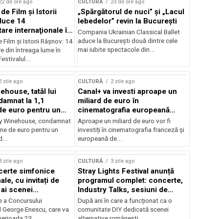
22 de ore ago
CULTURĂ
23 de ore ago
 de Film şi Istorii
„Spărgătorul de nuci” și „Lacul
duce 14
lebedelor” revin la București
re internaţionale în
Compania Ukrainian Classical Ballet
aduce la București două dintre cele
e Film şi Istorii Râşnov: 14
mai iubite spectacole din...
 din întreaga lume în
estivalul...
2 zile ago
CULTURĂ
2 zile ago
ehouse, tatăl lui
Canal+ va investi aproape un
amnat la 1,1
miliard de euro în
de euro pentru un
cinematografia europeană
rdut
până în 2032
my Winehouse, condamnat
Aproape un miliard de euro vor fi
ane de euro pentru un
investiți în cinematografia franceză și
d...
europeană de...
3 zile ago
CULTURĂ
3 zile ago
certe simfonice
Stray Lights Festival anunță
le, cu invitați de
programul complet: concerte,
 ai scenei
Industry Talks, sesiuni de
onale și ansambluri
audiție și noi opțiuni de
e a Concursului
După ani în care a funcționat ca o
le românești de
participare pentru public
l George Enescu, care va
comunitate DIY dedicată scenei
, în programul
perioada 23...
alternative românești,...