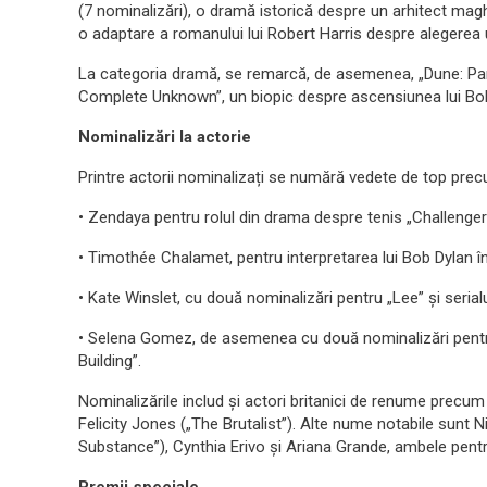
(7 nominalizări), o dramă istorică despre un arhitect maghi
o adaptare a romanului lui Robert Harris despre alegerea
La categoria dramă, se remarcă, de asemenea, „Dune: Part
Complete Unknown”, un biopic despre ascensiunea lui Bo
Nominalizări la actorie
Printre actorii nominalizați se numără vedete de top pre
• Zendaya pentru rolul din drama despre tenis „Challenger
• Timothée Chalamet, pentru interpretarea lui Bob Dylan 
• Kate Winslet, cu două nominalizări pentru „Lee” și seria
• Selena Gomez, de asemenea cu două nominalizări pentru 
Building”.
Nominalizările includ și actori britanici de renume precum
Felicity Jones („The Brutalist”). Alte nume notabile sunt 
Substance”), Cynthia Erivo și Ariana Grande, ambele pent