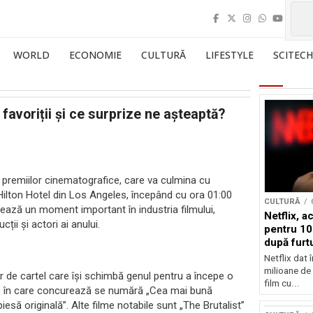
WORLD
ECONOMIE
CULTURĂ
LIFESTYLE
SCITECH
favoriții și ce surprize ne așteaptă?
l premiilor cinematografice, care va culmina cu
Hilton Hotel din Los Angeles, începând cu ora 01:00
CULTURĂ
ează un moment important în industria filmului,
Netflix, a
ii și actori ai anului.
pentru 10
după furtu
Nicolas 
Netflix dat 
milioane de 
er de cartel care își schimbă genul pentru a începe o
film cu...
ile în care concurează se numără „Cea mai bună
să originală”. Alte filme notabile sunt „The Brutalist”