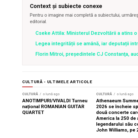
Context și subiecte conexe
Pentru o imagine mai completă a subiectului, urmărește
editorial.
Cseke Attila: Ministerul Dezvoltării a atins
Legea integrității se amână, iar deputații in
Florin Mitroi, preşedintele CJ Constanţa, au
CULTURĂ - ULTIMELE ARTICOLE
CULTURĂ
o lună ago
CULTURĂ
o lună ago
ANOTIMPURI/VIVALDI Turneu
Athenaeum Summer
național ROMANIAN GUITAR
2026 se încheie sp
QUARTET
două concerte car
America la 250 de 
legendarului său 
John Williams, pe 2