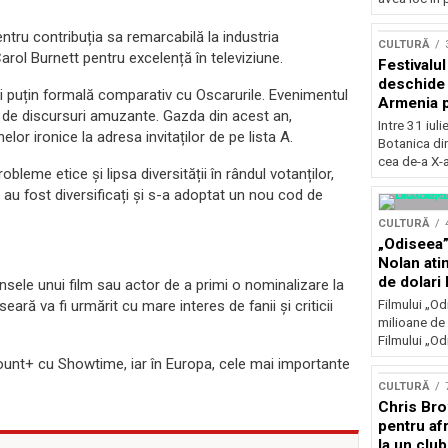
Concursu
entru contribuția sa remarcabilă la industria
CULTURĂ
rol Burnett pentru excelență în televiziune.
Festivalu
deschide 
 puțin formală comparativ cu Oscarurile. Evenimentul
Armenia pr
ra de discursuri amuzante. Gazda din acest an,
patrimoniu
Intre 31 iul
or ironice la adresa invitaților de pe lista A.
august, l
Botanica di
Bucuresti
cea de-a X-a
bleme etice și lipsa diversității în rândul votanților,
u fost diversificați și s-a adoptat un nou cod de
CULTURĂ
„Odiseea”
Nolan ati
de dolari 
nsele unui film sau actor de a primi o nominalizare la
Filmului „Od
ră va fi urmărit cu mare interes de fanii și criticii
milioane de 
Filmului „Od
ount+ cu Showtime, iar în Europa, cele mai importante
.
CULTURĂ
Chris Bro
pentru afr
la un clu