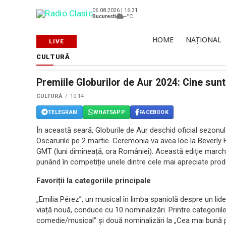
06.08.2026 | 16:31
Bucuresti
--°C
HOME
NAȚIONAL
CULTURĂ
Premiile Globurilor de Aur 2024: Cine sunt 
CULTURĂ
10:14
TELEGRAM
WHATSAPP
FACEBOOK
În această seară, Globurile de Aur deschid oficial sezonu
Oscarurile pe 2 martie. Ceremonia va avea loc la Beverly 
GMT (luni dimineață, ora României). Această ediție march
punând în competiție unele dintre cele mai apreciate producț
Favoriții la categoriile principale
„Emilia Pérez”, un musical în limba spaniolă despre un lid
viață nouă, conduce cu 10 nominalizări. Printre categori
comedie/musical” și două nominalizări la „Cea mai bună pie