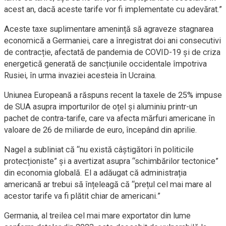
acest an, dacă aceste tarife vor fi implementate cu adevărat.”
Aceste taxe suplimentare amenință să agraveze stagnarea
economică a Germaniei, care a înregistrat doi ani consecutivi
de contracție, afectată de pandemia de COVID-19 și de criza
energetică generată de sancțiunile occidentale împotriva
Rusiei, în urma invaziei acesteia în Ucraina.
Uniunea Europeană a răspuns recent la taxele de 25% impuse
de SUA asupra importurilor de oțel și aluminiu printr-un
pachet de contra-tarife, care va afecta mărfuri americane în
valoare de 26 de miliarde de euro, începând din aprilie.
Nagel a subliniat că “nu există câștigători în politicile
protecționiste” și a avertizat asupra “schimbărilor tectonice”
din economia globală. El a adăugat că administrația
americană ar trebui să înțeleagă că “prețul cel mai mare al
acestor tarife va fi plătit chiar de americani.”
Germania, al treilea cel mai mare exportator din lume