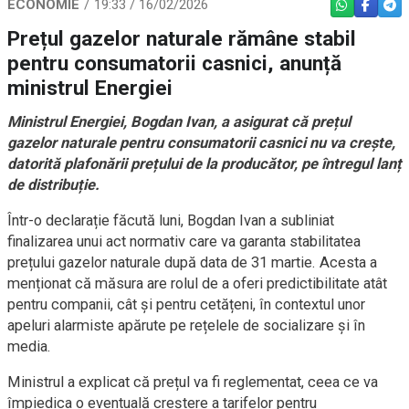
ECONOMIE
19:33 / 16/02/2026
WHATSAPP
FACEBO
TEL
Prețul gazelor naturale rămâne stabil
pentru consumatorii casnici, anunță
ministrul Energiei
Ministrul Energiei, Bogdan Ivan, a asigurat că prețul
gazelor naturale pentru consumatorii casnici nu va crește,
datorită plafonării prețului de la producător, pe întregul lanț
de distribuție.
Într-o declarație făcută luni, Bogdan Ivan a subliniat
finalizarea unui act normativ care va garanta stabilitatea
prețului gazelor naturale după data de 31 martie. Acesta a
menționat că măsura are rolul de a oferi predictibilitate atât
pentru companii, cât și pentru cetățeni, în contextul unor
apeluri alarmiste apărute pe rețelele de socializare și în
media.
Ministrul a explicat că prețul va fi reglementat, ceea ce va
împiedica o eventuală creștere a tarifelor pentru