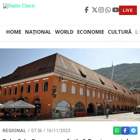
LIVE
HOME
NAȚIONAL
WORLD
ECONOMIE
CULTURĂ
L
REGIONAL
07:56 / 16/11/2023
WHATSAPP
FACEBO
TEL