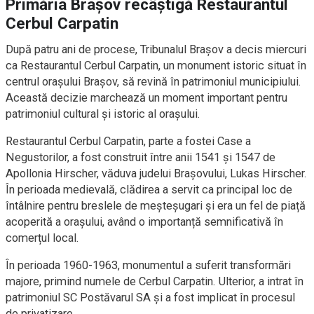
Primăria Brașov recâștigă Restaurantul
Cerbul Carpatin
După patru ani de procese, Tribunalul Brașov a decis miercuri
ca Restaurantul Cerbul Carpatin, un monument istoric situat în
centrul orașului Brașov, să revină în patrimoniul municipiului.
Această decizie marchează un moment important pentru
patrimoniul cultural și istoric al orașului.
Restaurantul Cerbul Carpatin, parte a fostei Case a
Negustorilor, a fost construit între anii 1541 și 1547 de
Apollonia Hirscher, văduva judelui Brașovului, Lukas Hirscher.
În perioada medievală, clădirea a servit ca principal loc de
întâlnire pentru breslele de meșteșugari și era un fel de piață
acoperită a orașului, având o importanță semnificativă în
comerțul local.
În perioada 1960-1963, monumentul a suferit transformări
majore, primind numele de Cerbul Carpatin. Ulterior, a intrat în
patrimoniul SC Postăvarul SA și a fost implicat în procesul
de privatizare.