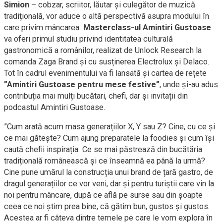
Simion
– cobzar, scriitor, lăutar și culegător de muzică
tradițională, vor aduce o altă perspectivă asupra modului în
care privim mâncarea.
Masterclass-ul Amintiri Gustoase
va oferi primul studiu privind identitatea culturală
gastronomică a românilor, realizat de Unlock Research la
comanda Zaga Brand și cu susținerea Electrolux și Delaco.
Tot în cadrul evenimentului va fi lansată și cartea de rețete
”Amintiri Gustoase pentru mese festive”
, unde și-au adus
contribuția mai mulți bucătari, chefi, dar și invitații din
podcastul Amintiri Gustoase.
”Cum arată acum masa generațiilor X, Y sau Z? Cine, cu ce și
ce mai gătește? Cum ajung preparatele la foodies și cum își
caută chefii inspirația. Ce se mai păstrează din bucătăria
tradițională românească și ce înseamnă ea până la urmă?
Cine pune umărul la construcția unui brand de țară gastro, de
dragul generațiilor ce vor veni, dar și pentru turiștii care vin la
noi pentru mâncare, după ce află pe surse sau din șoapte
ceea ce noi știm prea bine, că gătim bun, gustos și gustos.
Acestea ar fi câteva dintre temele pe care le vom explora în