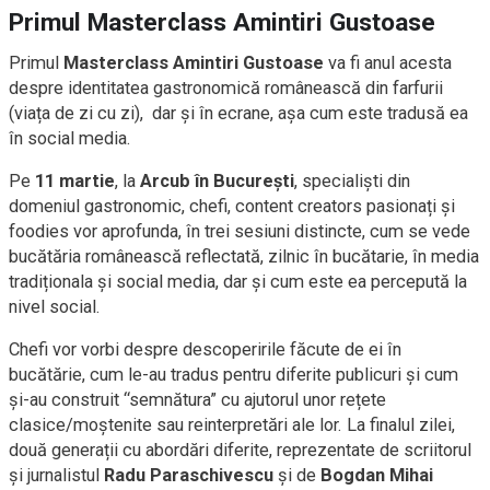
Primul Masterclass Amintiri Gustoase
Primul
Masterclass Amintiri Gustoase
va fi anul acesta
despre identitatea gastronomică românească din farfurii
(viața de zi cu zi),
dar și în ecrane, așa cum este tradusă ea
în social media.
Pe
11 martie
, la
Arcub în București
, specialiști din
domeniul gastronomic, chefi, content creators pasionați și
foodies vor aprofunda, în trei sesiuni distincte, cum se vede
bucătăria românească reflectată, zilnic în bucătarie, în media
tradiționala și social media, dar și cum este ea percepută la
nivel social.
Chefi vor vorbi despre descoperirile făcute de ei în
bucătărie, cum le-au tradus pentru diferite publicuri și cum
și-au construit “semnătura” cu ajutorul unor rețete
clasice/moștenite sau reinterpretări ale lor. La finalul zilei,
două generații cu abordări diferite, reprezentate de scriitorul
și jurnalistul
Radu Paraschivescu
și de
Bogdan
Mihai