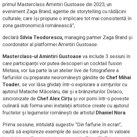
primul Masterclass Amintiri Gustoase din 2023, un
eveniment Zaga Brand, agentie de storytelling cu rădăcini
culturale, care își propune o implicare tot mai consistentă în
zona gastronomică românească”,
declară
Silvia Teodorescu,
managing partner Zaga Brand și
coordonator al platformei Amintiri Gustoase.
Masterclass-ul Amintiri Gustoase
va include 3 sesiuni în
care participanții vor putea descoperi un cocktail fusion
Metaxa, vor lua parte la un atelier live de fotografiere a
farfuriilor cu preparate neoromânești gândite de
Chef Mihai
Toader
, se vor lăsa ghidați într-o explorare a simțurilor cu
ajutorul Matache Măcelaru, dar și a brânzeturilor Delaco,
sincronizate de
Chef Alex Cîrțu
și vor porni într-o poveste
culinară sub forma unei instalații artistice create cu ajutorul
fructelor și legumelor românești de artistul
Dhaniel Nora
.
Prima sesiune, intitulată sugestiv ”Din farfurie în ecran”,
caută să exploreze exemple de succes care pun în valoare