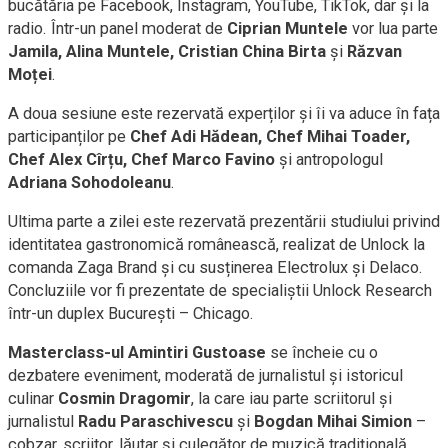
bucătăria pe Facebook, Instagram, YouTube, TikTok, dar și la
radio. Într-un panel moderat de
Ciprian Muntele
vor lua parte
Jamila, Alina Muntele, Cristian China Birta
și
Răzvan
Moței
.
A doua sesiune este rezervată experților și îi va aduce în fața
participanților pe
Chef Adi Hădean, Chef Mihai Toader,
Chef Alex Cîrțu, Chef Marco Favino
și antropologul
Adriana Sohodoleanu
.
Ultima parte a zilei este rezervată prezentării studiului privind
identitatea gastronomică românească, realizat de Unlock la
comanda Zaga Brand și cu susținerea Electrolux și Delaco.
Concluziile vor fi prezentate de specialiștii Unlock Research
într-un duplex București – Chicago.
Masterclass-ul Amintiri Gustoase
se încheie cu o
dezbatere eveniment, moderată de jurnalistul și istoricul
culinar
Cosmin Dragomir
, la care iau parte
scriitorul și
jurnalistul
Radu Paraschivescu
și
Bogdan
Mihai Simion
–
cobzar, scriitor, lăutar și culegător de muzică tradițională.