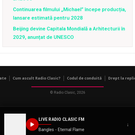
Continuarea filmului „Michael” începe producția,
lansare estimată pentru 2028
Beijing devine Capitala Mondială a Arhitecturii în
2029, anunțat de UNESCO
tate
Cum ascult Radio Clasic?
Codul de conduită
Drept la repli
© Radio Clasic, 2026
LIVE RADIO CLASIC FM
↓
Bangles - Eternal Flame