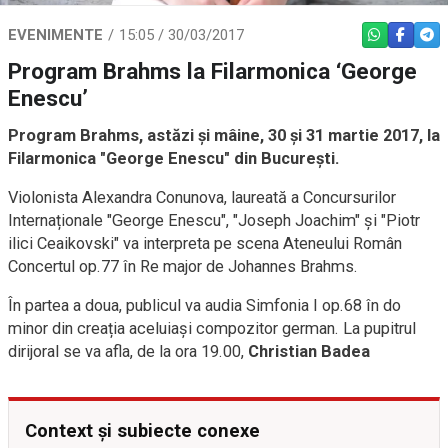
EVENIMENTE
15:05 / 30/03/2017
WHATSAPP
FACEBO
TEL
Program Brahms la Filarmonica ‘George
Enescu’
Program Brahms, astăzi și mâine, 30 și 31 martie 2017, la
Filarmonica "George Enescu" din Bucureşti.
Violonista Alexandra Conunova, laureată a Concursurilor
Internaționale "George Enescu", "Joseph Joachim" și "Piotr
ilici Ceaikovski" va interpreta pe scena Ateneului Român
Concertul op.77 în Re major de Johannes Brahms.
În partea a doua, publicul va audia Simfonia I op.68 în do
minor din creația aceluiași compozitor german. La pupitrul
dirijoral se va afla, de la ora 19.00,
Christian Badea
Context și subiecte conexe