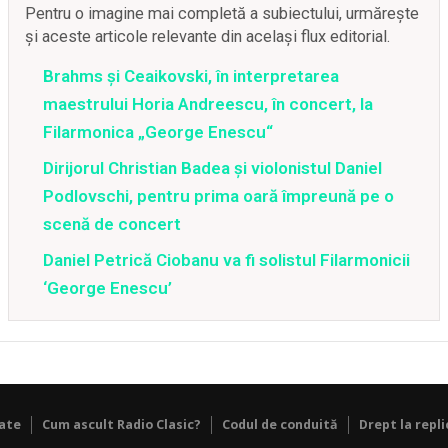
Pentru o imagine mai completă a subiectului, urmărește
și aceste articole relevante din același flux editorial.
Brahms și Ceaikovski, în interpretarea
maestrului Horia Andreescu, în concert, la
Filarmonica „George Enescu“
Dirijorul Christian Badea și violonistul Daniel
Podlovschi, pentru prima oară împreună pe o
scenă de concert
Daniel Petrică Ciobanu va fi solistul Filarmonicii
‘George Enescu’
tate
Cum ascult Radio Clasic?
Codul de conduită
Drept la repli