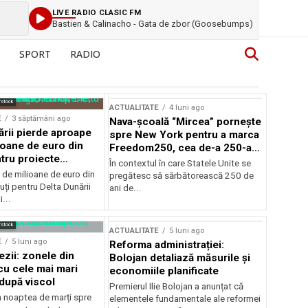
LIVE RADIO CLASIC FM
Bastien & Calinacho - Gata de zbor (Goosebumps)
SPORT
RADIO
rstock
ACTUALITATE
4 luni ago
E
3 săptămâni ago
Nava-școală “Mircea” pornește
ării pierde aproape
spre New York pentru a marca
ioane de euro din
Freedom250, cea de-a 250-a
tru proiecte
aniversare a Statelor Unite
În contextul în care Statele Unite se
de milioane de euro din
pregătesc să sărbătorească 250 de
ți pentru Delta Dunării
ani de...
...
rstock
ACTUALITATE
5 luni ago
E
5 luni ago
Reforma administrației:
ezii: zonele din
Bolojan detaliază măsurile și
u cele mai mari
economiile planificate
după viscol
Premierul Ilie Bolojan a anunțat că
n noaptea de marți spre
elementele fundamentale ale reformei