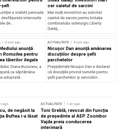
 interviurilor pentru
Sidex Galați: Investitori mari
-șefi
cer caietul de sarcini
stiției a stabilit perioada
Mai mulți investitori au solicitat
i desfășurate interviurile
caietul de sarcini pentru licitația
ile de...
combinatului siderurgic Liberty
Galați,...
E
6 luni ago
ACTUALITATE
6 luni ago
 Mediului anunță
Nicușor Dan anunță amânarea
n Romsilva pentru
discuțiilor despre șefii
 tăierilor ilegale
parchetelor
iului, Diana Buzoianu, a
Președintele Nicușor Dan a declarat
 speră ca săptămâna
că discuțiile privind numirile pentru
fie adoptată...
șefii parchetelor și serviciilor...
n ago
ACTUALITATE
1 an ago
ACTUALITATE
u, de negăsit la
Toni Greblă, revocat din funcția
Ilie Boloj
ția Buftea i-a lăsat
de președinte al AEP. Zsombor
alegerilor
Vajda preia conducerea
constituți
interimară
concentră
viitoarelo