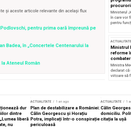
programul
procurori
 și aceste articole relevante din același flux
Ministerul Ju
în care vor f
pentru funcți
iel Podlovschi, pentru prima oară împreună pe
ACTUALITAT
tian Badea, în „Concertele Centenarului la
Ministrul
reforme î
combaterea
t la Ateneul Român
Ministra Med
declarat că
viitoare să 
ACTUALITATE
1 an ago
ACTUALITATE
1 a
cționează dur
Plan de destabilizare a României:
Călin Georgesc
ilor dintre
Călin Georgescu și Horațiu
domiciliu. Poli
 „Lumea liberă
Potra, implicați într-o conspirație
citația la ușă
ate, nu
periculoasă