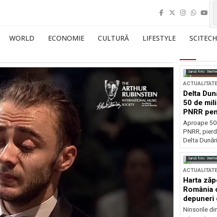
WORLD
ECONOMIE
CULTURĂ
LIFESTYLE
SCITECH
Sursă foto: Shutte
ACTUALITAT
Delta Dun
50 de mil
PNRR pen
esențiale
Aproape 50 
PNRR, pierdu
Delta Dunării
Sursă foto: Shutte
ACTUALITAT
Harta zăp
România c
depuneri 
Ninsorile di