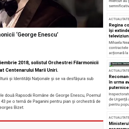
miercuri au 
semnificati
ACTUALITAT
Regina co
își extind
rmonicii ‘George Enescu’
televiziun
Mihaela Nea
contractele 
acționară la
oiembrie 2018, solistul Orchestrei Filarmonicii
Sursă foto: Shutte
t Centenarului Marii Uniri.
ACTUALITAT
Recomandă
urii şi Identităţii Naţionale şi se va desfăşura sub
în urma av
puternice
Inspectoratu
 cele două Rapsodii Române de George Enescu, Poemul
de Urgență 
43 pe o temă de Paganini pentru pian şi orchestră de
pentru popula
eorges Bizet.
ACTUALITAT
Ministerul