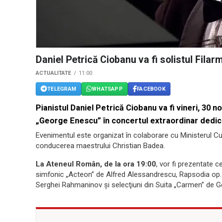
Daniel Petrică Ciobanu va fi solistul Fila
ACTUALITATE
11:00
TELEGRAM
WHATSAPP
FACEBOOK
Pianistul Daniel Petrică Ciobanu va fi vineri, 30 n
„George Enescu” în concertul extraordinar dedica
Evenimentul este organizat în colaborare cu Ministerul Cult
conducerea maestrului Christian Badea.
La Ateneul Român, de la ora 19:00
, vor fi prezentate
simfonic „Acteon” de Alfred Alessandrescu, Rapsodia op. 
Serghei Rahmaninov şi selecţiuni din Suita „Carmen” de G