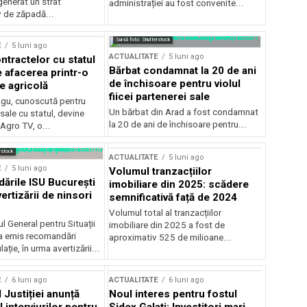
generat un strat
administrației au fost convenite...
v de zăpadă...
Sursă foto: Shutterstock
E
5 luni ago
ACTUALITATE
5 luni ago
ntractelor cu statul
Bărbat condamnat la 20 de ani
e afacerea printr-o
de închisoare pentru violul
e agricolă
fiicei partenerei sale
gu, cunoscută pentru
Un bărbat din Arad a fost condamnat
sale cu statul, devine
la 20 de ani de închisoare pentru...
 Agro TV, o...
rstock
ACTUALITATE
5 luni ago
E
5 luni ago
Volumul tranzacțiilor
rile ISU București
imobiliare din 2025: scădere
ertizării de ninsori
semnificativă față de 2024
Volumul total al tranzacțiilor
l General pentru Situații
imobiliare din 2025 a fost de
a emis recomandări
aproximativ 525 de milioane...
ție, în urma avertizării...
E
6 luni ago
ACTUALITATE
6 luni ago
 Justiției anunță
Noul interes pentru fostul