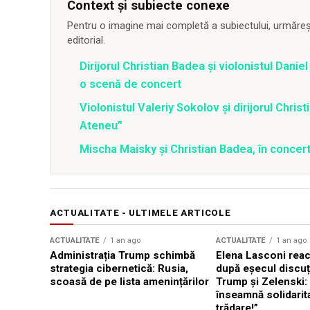
Context și subiecte conexe
Pentru o imagine mai completă a subiectului, urmărește
editorial.
Dirijorul Christian Badea și violonistul Dan
o scenă de concert
Violonistul Valeriy Sokolov și dirijorul Chris
Ateneu”
Mischa Maisky și Christian Badea, în concer
ACTUALITATE - ULTIMELE ARTICOLE
ACTUALITATE
1 an ago
ACTUALITATE
1 an ago
Administrația Trump schimbă
Elena Lasconi rea
strategia cibernetică: Rusia,
după eșecul discuți
scoasă de pe lista amenințărilor
Trump și Zelenski:
înseamnă solidarit
trădare!”