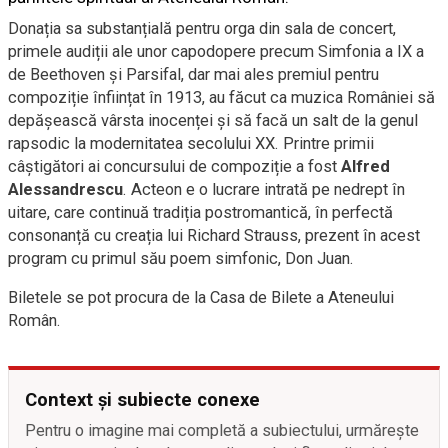
Donația sa substanțială pentru orga din sala de concert,
primele audiții ale unor capodopere precum Simfonia a IX a
de Beethoven şi Parsifal, dar mai ales premiul pentru
compoziție înființat în 1913, au făcut ca muzica României să
depășească vârsta inocenței și să facă un salt de la genul
rapsodic la modernitatea secolului XX. Printre primii
câștigători ai concursului de compoziție a fost
Alfred
Alessandrescu
. Acteon e o lucrare intrată pe nedrept în
uitare, care continuă tradiția postromantică, în perfectă
consonanță cu creația lui Richard Strauss, prezent în acest
program cu primul său poem simfonic, Don Juan.
Biletele se pot procura de la Casa de Bilete a Ateneului
Român.
Context și subiecte conexe
Pentru o imagine mai completă a subiectului, urmărește