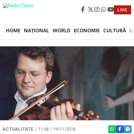
LIVE
HOME
NAȚIONAL
WORLD
ECONOMIE
CULTURĂ
L
ACTUALITATE
11:08 / 19/11/2018
WHATSAPP
FACEBO
TEL