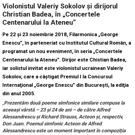
Violonistul Valeriy Sokolov și dirijorul
Christian Badea, în „Concertele
Centenarului la Ateneu”
Pe 22 şi 23 noiembrie 2018, Filarmonica „George
Enescu”, în parteneriat cu Institutul Cultural Român, a
programat un nou eveniment, în seria „Concertele
Centenarului la Ateneu”. Dirijor este Chistian Badea,
iar solistul invitat este violonistul ucrainean Valeriy
Sokolov, care a câştigat Premiul I la Concursul
Internaţional „George Enescu” din Bucureşti, la ediţia
din anul 2005.
„
Prezentăm două poeme simfonice similare compuse la
aceeași vârstă – 23 și 24 de ani – de către Alfred
Alessandrescu și Richard Strauss, Acteon şi, respectiv,
Don Juan. Poemul simfonic Acteon de Alfred
Alessandrescu este un moment important în compoziția