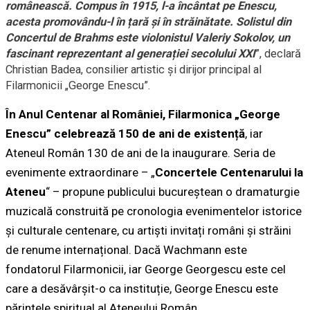
românească. Compus în 1915, l-a încântat pe Enescu,
acesta promovându-l în țară și în străinătate. Solistul din
Concertul de Brahms este violonistul Valeriy Sokolov, un
fascinant reprezentant al generației secolului XXI
”, declară
Christian Badea, consilier artistic şi dirijor principal al
Filarmonicii „George Enescu”.
În Anul Centenar al României, Filarmonica „George
Enescu” celebrează 150 de ani de existență
, iar
Ateneul Român 130 de ani de la inaugurare. Seria de
evenimente extraordinare – „
Concertele Centenarului la
Ateneu
“ – propune publicului bucureștean o dramaturgie
muzicală construită pe cronologia evenimentelor istorice
și culturale centenare, cu artiști invitați români și străini
de renume internațional. Dacă Wachmann este
fondatorul Filarmonicii, iar George Georgescu este cel
care a desăvârșit-o ca instituție, George Enescu este
părintele spiritual al Ateneului Român.