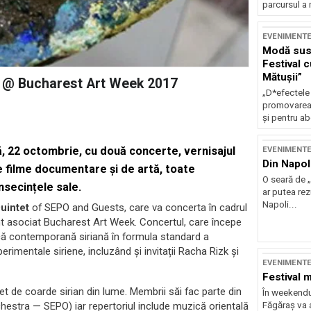
parcursul a 
EVENIMENT
Modă sust
Festival 
Mătușii”
rte @ Bucharest Art Week 2017
„D*efectele
promovarea 
și pentru ab
, 22 octombrie, cu două concerte, vernisajul
EVENIMENT
Din Napol
e filme documentare și de artă, toate
O seară de „
nsecințele sale.
ar putea re
Napoli...
uintet
of SEPO and Guests, care va concerta în cadrul
 asociat Bucharest Art Week. Concertul, care începe
ică contemporană siriană în formula standard a
rimentale siriene, incluzând și invitații Racha Rizk și
EVENIMENT
Festival 
 de coarde sirian din lume. Membrii săi fac parte din
În weekendu
Făgăraș va a
hestra — SEPO) iar repertoriul include muzică orientală