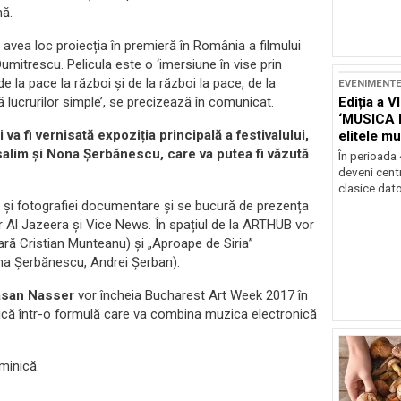
nă.
 avea loc proiecția în premieră în România a filmului
umitrescu. Pelicula este o ‘imersiune în vise prin
de la pace la război și de la război la pace, de la
EVENIMENT
Ediția a V
ă lucrurilor simple’, se precizează în comunicat.
‘MUSICA 
 va fi vernisată expoziția principală a festivalului,
elitele mu
Brașov
alim și Nona Șerbănescu, care va putea fi văzută
În perioada
deveni centr
clasice dator
ui și fotografiei documentare și se bucură de prezența
tor Al Jazeera și Vice News. În spațiul de la ARTHUB vor
ară Cristian Munteanu) și „Aproape de Siria”
ona Șerbănescu, Andrei Șerban).
asan Nasser
vor încheia Bucharest Art Week 2017 în
ică într-o formulă care va combina muzica electronică
minică.