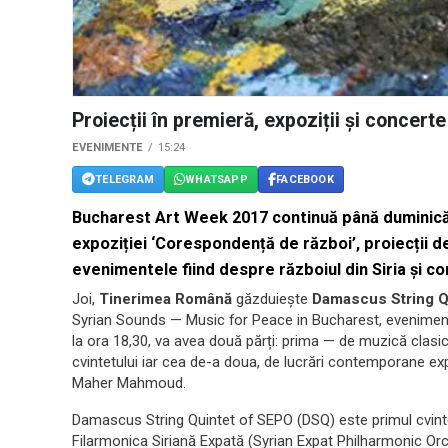
Proiecții în premieră, expoziții și conce
EVENIMENTE
15:24
TELEGRAM
WHATSAPP
FACEBOOK
Bucharest Art Week 2017
continuă până duminică
expoziției ‘Corespondență de război’, proiecții d
evenimentele fiind despre războiul din Siria și co
Joi,
Tinerimea Română
găzduiește
Damascus String Q
Syrian Sounds — Music for Peace in Bucharest, eveniment
la ora 18,30, va avea două părți: prima — de muzică clas
cvintetului iar cea de-a doua, de lucrări contemporane expe
Maher Mahmoud.
Damascus String Quintet of SEPO (DSQ) este primul cvintet
Filarmonica Siriană Expată (Syrian Expat Philharmonic Orc