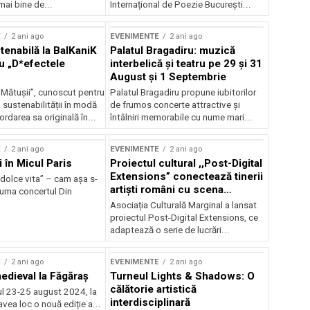
mai bine de...
Internațional de Poezie București...
E
2 ani ago
EVENIMENTE
2 ani ago
enabilă la BalKaniK
Palatul Bragadiru: muzică
cu „D*efectele
interbelică şi teatru pe 29 şi 31
August şi 1 Septembrie
 Mătușii”, cunoscut pentru
Palatul Bragadiru propune iubitorilor
sustenabilității în modă
de frumos concerte attractive şi
ordarea sa originală în...
întâlniri memorabile cu nume mari...
E
2 ani ago
EVENIMENTE
2 ani ago
i în Micul Paris
Proiectul cultural ,,Post-Digital
Extensions” conectează tinerii
dolce vita” – cam așa s-
artiști români cu scena
zuma concertul Din
internațională
Asociația Culturală Marginal a lansat
proiectul Post-Digital Extensions, ce
adaptează o serie de lucrări...
E
2 ani ago
EVENIMENTE
2 ani ago
medieval la Făgăraș
Turneul Lights & Shadows: O
călătorie artistică
l 23-25 august 2024, la
interdisciplinară
vea loc o nouă ediție a...