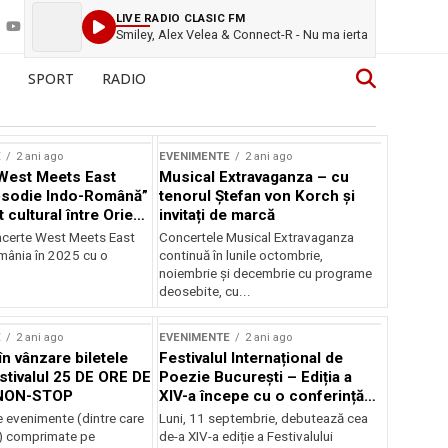
LIVE RADIO CLASIC FM
Smiley, Alex Velea & Connect-R - Nu ma ierta
SPORT
RADIO
E
2 ani ago
EVENIMENTE
2 ani ago
West Meets East
Musical Extravaganza – cu
psodie Indo-Română”
tenorul Ștefan von Korch și
t cultural între Orient
invitați de marcă
nt
ncerte West Meets East
Concertele Musical Extravaganza
omânia în 2025 cu o
continuă în lunile octombrie,
noiembrie şi decembrie cu programe
deosebite, cu...
E
2 ani ago
EVENIMENTE
2 ani ago
în vânzare biletele
Festivalul Internațional de
stivalul 25 DE ORE DE
Poezie București – Ediția a
NON-STOP
XIV-a începe cu o conferință
despre limba română
 evenimente (dintre care
Luni, 11 septembrie, debutează cea
susținută de Marco Lucchesi
) comprimate pe
de-a XIV-a ediție a Festivalului