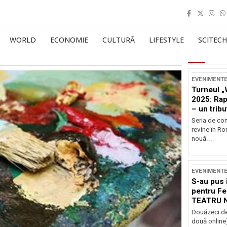
WORLD
ECONOMIE
CULTURĂ
LIFESTYLE
SCITECH
EVENIMENT
Turneul „
2025: Ra
– un tribu
și Occide
Seria de co
revine în R
nouă...
EVENIMENT
S-au pus 
pentru Fe
TEATRU 
Douăzeci de
două online