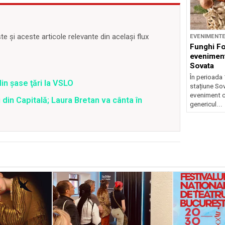
 și aceste articole relevante din același flux
EVENIMENT
Funghi F
eveniment
Sovata
În perioada 
din şase ţări la VSLO
stațiune So
eveniment c
 din Capitală; Laura Bretan va cânta în
genericul...