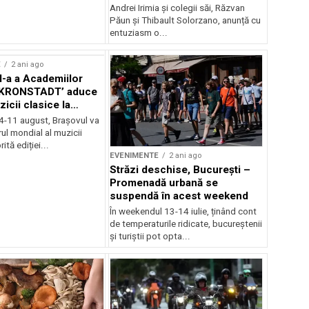
Andrei Irimia și colegii săi, Răzvan
Păun și Thibault Solorzano, anunță cu
entuziasm o...
E
2 ani ago
II-a a Academiilor
KRONSTADT’ aduce
zicii clasice la
 4-11 august, Brașovul va
ul mondial al muzicii
ită ediției...
EVENIMENTE
2 ani ago
Străzi deschise, București –
Promenadă urbană se
suspendă în acest weekend
În weekendul 13-14 iulie, ținând cont
de temperaturile ridicate, bucureștenii
și turiștii pot opta...