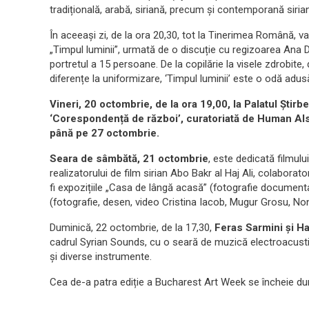
tradițională, arabă, siriană, precum și contemporană siria
În aceeași zi, de la ora 20,30, tot la Tinerimea Română, va
„Timpul luminii”, urmată de o discuție cu regizoarea Ana D
portretul a 15 persoane. De la copilărie la visele zdrobite, 
diferențe la uniformizare, ‘Timpul luminii’ este o odă adus
Vineri, 20 octombrie, de la ora 19,00, la Palatul Știrbei
‘Corespondență de război’, curatoriată de Human Als
până pe 27 octombrie.
Seara de sâmbătă, 21 octombrie
, este dedicată filmul
realizatorului de film sirian Abo Bakr al Haj Ali, colabora
fi expozițiile „Casa de lângă acasă” (fotografie document
(fotografie, desen, video Cristina Iacob, Mugur Grosu, N
Duminică, 22 octombrie, de la 17,30,
Feras Sarmini și H
cadrul Syrian Sounds, cu o seară de muzică electroacust
și diverse instrumente.
Cea de-a patra ediție a Bucharest Art Week se încheie du