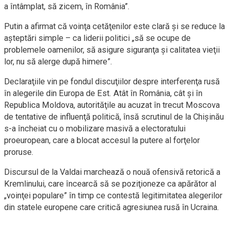
a întâmplat, să zicem, în România”.
Putin a afirmat că voinţa cetăţenilor este clară şi se reduce la
aşteptări simple – ca liderii politici „să se ocupe de
problemele oamenilor, să asigure siguranţa şi calitatea vieţii
lor, nu să alerge după himere”.
Declaraţiile vin pe fondul discuţiilor despre interferenţa rusă
în alegerile din Europa de Est. Atât în România, cât şi în
Republica Moldova, autorităţile au acuzat în trecut Moscova
de tentative de influenţă politică, însă scrutinul de la Chişinău
s-a încheiat cu o mobilizare masivă a electoratului
proeuropean, care a blocat accesul la putere al forţelor
proruse.
Discursul de la Valdai marchează o nouă ofensivă retorică a
Kremlinului, care încearcă să se poziţioneze ca apărător al
„voinţei populare” în timp ce contestă legitimitatea alegerilor
din statele europene care critică agresiunea rusă în Ucraina.