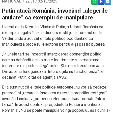
NAȚIONAL
22:51 / 02/10/2025
WHATSAPP
FACEBO
TEL
Putin atacă România, invocând „alegerile
anulate” ca exemplu de manipulare
Liderul de la Kremlin, Vladimir Putin, a folosit România ca
exemplu negativ într-un discurs rostit joi la forumul de la
Valdai, unde a acuzat elitele politice occidentale că
manipulează procesul electoral pentru a-şi păstra puterea.
„În unele ţări se încearcă interzicerea oponenţilor politici
care au dobândit deja o mare legitimitate şi o mai mare
încredere din partea alegătorilor. Ştim, am trecut prin asta.
Dar asta nu funcţionează. Interdicţiile nu funcţionează”, a
declarat Putin, citat de agenţia TASS.
El a susţinut că elitele politice europene „nu vor să cedeze
puterea” şi „recurg la înşelarea directă a propriilor cetăţeni”,
invocând inclusiv „proceduri electorale transformate într-o
farsă”. În acest context, preşedintele Rusiei a menţionat
România: „Nu se poate manipula voinţa poporului, aşa cum s-