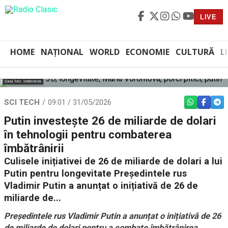
LIVE
HOME
NAȚIONAL
WORLD
ECONOMIE
CULTURĂ
L
Sursă foto: Shutterstock
SCI TECH
09:01 / 31/05/2026
WHATSAPP
FACEBO
TEL
Putin investește 26 de miliarde de dolari
în tehnologii pentru combaterea
îmbătrânirii
Culisele inițiativei de 26 de miliarde de dolari a lui
Putin pentru longevitate Președintele rus
Vladimir Putin a anunțat o inițiativă de 26 de
miliarde de...
Președintele rus Vladimir Putin a anunțat o inițiativă de 26
de miliarde de dolari pentru a combate îmbătrânirea,