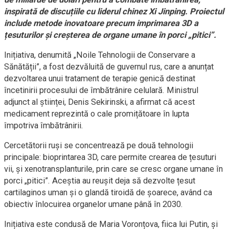
inspirată de discuțiile cu liderul chinez Xi Jinping. Proiectul
include metode inovatoare precum imprimarea 3D a
țesuturilor și creșterea de organe umane în porci „pitici”.
Inițiativa, denumită „Noile Tehnologii de Conservare a
Sănătății”, a fost dezvăluită de guvernul rus, care a anunțat
dezvoltarea unui tratament de terapie genică destinat
încetinirii procesului de îmbătrânire celulară. Ministrul
adjunct al științei, Denis Sekirinski, a afirmat că acest
medicament reprezintă o cale promițătoare în lupta
împotriva îmbătrânirii.
Cercetătorii ruși se concentrează pe două tehnologii
principale: bioprintarea 3D, care permite crearea de țesuturi
vii, și xenotransplanturile, prin care se cresc organe umane în
porci „pitici”. Aceștia au reușit deja să dezvolte țesut
cartilaginos uman și o glandă tiroidă de șoarece, având ca
obiectiv înlocuirea organelor umane până în 2030.
Inițiativa este condusă de Maria Voronțova, fiica lui Putin, și