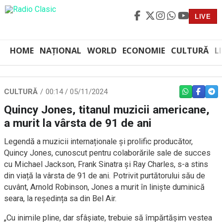
LIVE
HOME
NAȚIONAL
WORLD
ECONOMIE
CULTURĂ
L
CULTURĂ
00:14 / 05/11/2024
WHATSAPP
FACEBO
TEL
Quincy Jones, titanul muzicii americane,
a murit la vârsta de 91 de ani
Legendă a muzicii internaționale și prolific producător,
Quincy Jones, cunoscut pentru colaborările sale de succes
cu Michael Jackson, Frank Sinatra și Ray Charles, s-a stins
din viață la vârsta de 91 de ani. Potrivit purtătorului său de
cuvânt, Arnold Robinson, Jones a murit în liniște duminică
seara, la reședința sa din Bel Air.
„Cu inimile pline, dar sfâșiate, trebuie să împărtășim vestea