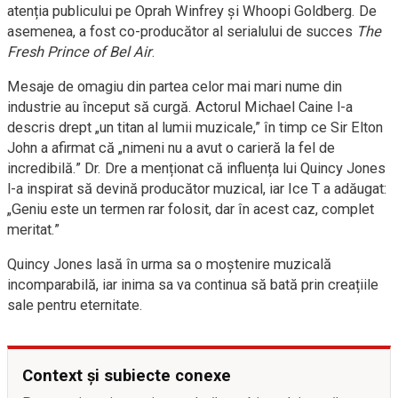
atenția publicului pe Oprah Winfrey și Whoopi Goldberg. De
asemenea, a fost co-producător al serialului de succes
The
Fresh Prince of Bel Air
.
Mesaje de omagiu din partea celor mai mari nume din
industrie au început să curgă. Actorul Michael Caine l-a
descris drept „un titan al lumii muzicale,” în timp ce Sir Elton
John a afirmat că „nimeni nu a avut o carieră la fel de
incredibilă.” Dr. Dre a menționat că influența lui Quincy Jones
l-a inspirat să devină producător muzical, iar Ice T a adăugat:
„Geniu este un termen rar folosit, dar în acest caz, complet
meritat.”
Quincy Jones lasă în urma sa o moștenire muzicală
incomparabilă, iar inima sa va continua să bată prin creațiile
sale pentru eternitate.
Context și subiecte conexe