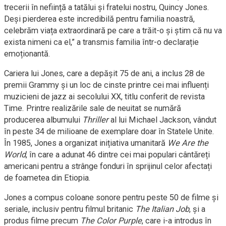
trecerii în neființă a tatălui și fratelui nostru, Quincy Jones.
Deși pierderea este incredibilă pentru familia noastră,
celebrăm viața extraordinară pe care a trăit-o și știm că nu va
exista nimeni ca el,” a transmis familia într-o declarație
emoționantă.
Cariera lui Jones, care a depășit 75 de ani, a inclus 28 de
premii Grammy și un loc de cinste printre cei mai influenți
muzicieni de jazz ai secolului XX, titlu conferit de revista
Time. Printre realizările sale de neuitat se numără
producerea albumului
Thriller
al lui Michael Jackson, vândut
în peste 34 de milioane de exemplare doar în Statele Unite.
În 1985, Jones a organizat inițiativa umanitară
We Are the
World
, în care a adunat 46 dintre cei mai populari cântăreți
americani pentru a strânge fonduri în sprijinul celor afectați
de foametea din Etiopia.
Jones a compus coloane sonore pentru peste 50 de filme și
seriale, inclusiv pentru filmul britanic
The Italian Job
, și a
produs filme precum
The Color Purple
, care i-a introdus în