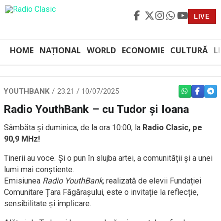
LIVE
HOME
NAȚIONAL
WORLD
ECONOMIE
CULTURĂ
L
YOUTHBANK
23:21 / 10/07/2025
WHATSAPP
FACEBO
TEL
Radio YouthBank – cu Tudor și Ioana
Sâmbăta și duminica, de la ora 10:00, la
Radio Clasic, pe
90,9 MHz!
Tinerii au voce. Și o pun în slujba artei, a comunității și a unei
lumi mai conștiente.
Emisiunea
Radio YouthBank
, realizată de elevii Fundației
Comunitare Țara Făgărașului, este o invitație la reflecție,
sensibilitate și implicare.