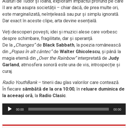
Alături de Tudor și Ioana, explorăm impactul profund pe care
îl are arta asupra societății – chiar dacă, de prea multe ori,
este marginalizată, neînțeleasă sau pur și simplu ignorată.
Dar exact în aceste clipe, arta devine esențială.
Veți descoperi povești, idei și muzici alese care vorbesc
despre schimbare, fragilitate, dar și speranță.
De la
„Changes”
de
Black Sabbath
, la poezia românească
din
„Popas în alt cântec”
de
Walter Ghicolescu
, și până la
magia eternă din
„Over the Rainbow”
interpretată de
Judy
Garland
, atmosfera sonoră este una de vis, introspecție și
curaj.
Radio YouthBank
– tinerii dau glas valorilor care contează.
În fiecare
sâmbătă de la ora 10:00
, în
reluare duminica de
la aceeași oră
, la
Radio Clasic
.
Player
00:00
00:00
audio