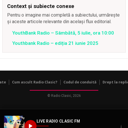
Context și subiecte conexe
Pentru o imagine mai completă a subiectului, urmărește
și aceste articole relevante din același flux editorial.
YouthBank Radio – Sâmbătă, 5 iulie, ora 10:00
Youthbank Radio – ediția 21 iunie 2025
tate
Cum ascult Radio Clasic?
Codul de conduită
Drept la repli
© Radio Clasic, 2026
LIVE RADIO CLASIC FM
↓