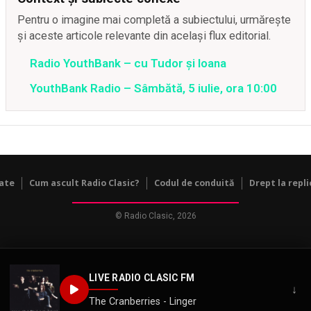
Pentru o imagine mai completă a subiectului, urmărește
și aceste articole relevante din același flux editorial.
Radio YouthBank – cu Tudor și Ioana
YouthBank Radio – Sâmbătă, 5 iulie, ora 10:00
tate
Cum ascult Radio Clasic?
Codul de conduită
Drept la repli
© Radio Clasic, 2026
LIVE RADIO CLASIC FM
↓
The Cranberries - Linger