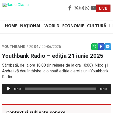
LIVE
HOME
NAȚIONAL
WORLD
ECONOMIE
CULTURĂ
L
YOUTHBANK
20:04 / 20/06/2025
WHATSAPP
FACEBO
TEL
Youthbank Radio – ediția 21 iunie 2025
Sâmbătă, de la ora 10:00 (în reluare de la ora 18:00), Nico și
Andrei vă dau întâlnire la o nouă ediție a emisiunii Youthbank
Radio.
Player
00:00
00:00
audio
Context și subiecte conexe