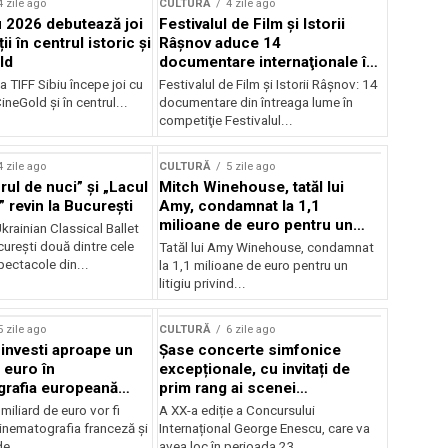
4 zile ago
CULTURĂ
4 zile ago
u 2026 debutează joi
Festivalul de Film şi Istorii
ii în centrul istoric și
Râşnov aduce 14
ld
documentare internaţionale în
premieră
a TIFF Sibiu începe joi cu
Festivalul de Film şi Istorii Râşnov: 14
CineGold și în centrul...
documentare din întreaga lume în
competiţie Festivalul...
4 zile ago
CULTURĂ
5 zile ago
ul de nuci” și „Lacul
Mitch Winehouse, tatăl lui
 revin la București
Amy, condamnat la 1,1
milioane de euro pentru un
rainian Classical Ballet
litigiu pierdut
urești două dintre cele
Tatăl lui Amy Winehouse, condamnat
pectacole din...
la 1,1 milioane de euro pentru un
litigiu privind...
5 zile ago
CULTURĂ
6 zile ago
 investi aproape un
Șase concerte simfonice
 euro în
excepționale, cu invitați de
grafia europeană
prim rang ai scenei
032
internaționale și ansambluri
iliard de euro vor fi
A XX-a ediție a Concursului
orchestrale românești de
 cinematografia franceză și
Internațional George Enescu, care va
prestigiu, în programul
e...
avea loc în perioada 23...