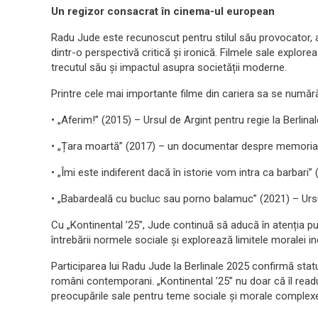
Un regizor consacrat în cinema-ul european
Radu Jude este recunoscut pentru stilul său provocator, a
dintr-o perspectivă critică și ironică. Filmele sale explo
trecutul său și impactul asupra societății moderne.
Printre cele mai importante filme din cariera sa se număr
• „Aferim!” (2015) – Ursul de Argint pentru regie la Berlinal
• „Țara moartă” (2017) – un documentar despre memoria 
• „Îmi este indiferent dacă în istorie vom intra ca barbari” 
• „Babardeală cu bucluc sau porno balamuc” (2021) – Ursul
Cu „Kontinental ’25”, Jude continuă să aducă în atenția pu
întrebării normele sociale și explorează limitele moralei in
Participarea lui Radu Jude la Berlinale 2025 confirmă statu
români contemporani. „Kontinental ’25” nu doar că îl readu
preocupările sale pentru teme sociale și morale complex