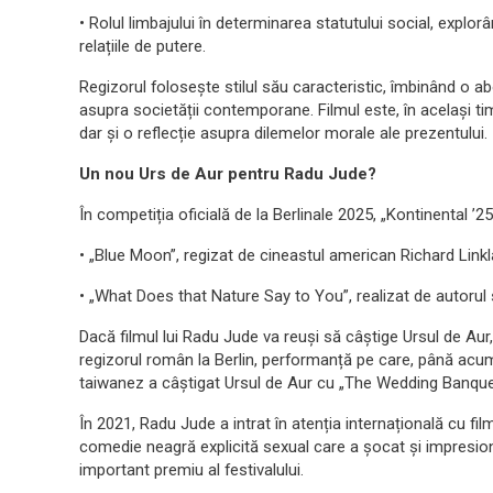
• Rolul limbajului în determinarea statutului social, expl
relațiile de putere.
Regizorul folosește stilul său caracteristic, îmbinând o abo
asupra societății contemporane. Filmul este, în același 
dar și o reflecție asupra dilemelor morale ale prezentului.
Un nou Urs de Aur pentru Radu Jude?
În competiția oficială de la Berlinale 2025, „Kontinental ’2
• „Blue Moon”, regizat de cineastul american Richard Linkl
• „What Does that Nature Say to You”, realizat de autor
Dacă filmul lui Radu Jude va reuși să câștige Ursul de Aur
regizorul român la Berlin, performanță pe care, până acum
taiwanez a câștigat Ursul de Aur cu „The Wedding Banquet”
În 2021, Radu Jude a intrat în atenția internațională cu f
comedie neagră explicită sexual care a șocat și impresionat
important premiu al festivalului.