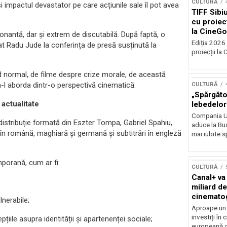
CULTURĂ
 și impactul devastator pe care acțiunile sale îl pot avea
TIFF Sibi
cu proiecț
la CineGo
onantă, dar și extrem de discutabilă. După faptă, o
Ediția 2026 
icat Radu Jude la conferința de presă susținută la
proiecții la 
d normal, de filme despre crize morale, de această
a-l aborda dintr-o perspectivă cinematică.
CULTURĂ
„Spărgător
 actualitate
lebedelor”
Compania Uk
distribuție formată din Eszter Tompa, Gabriel Spahiu,
aduce la Buc
în română, maghiară și germană și subtitrări în engleză
mai iubite s
porană, cum ar fi:
CULTURĂ
Canal+ va
miliard de
cinemato
nerabile;
până în 2
Aproape un m
investiți în
țiile asupra identității și apartenenței sociale;
europeană d