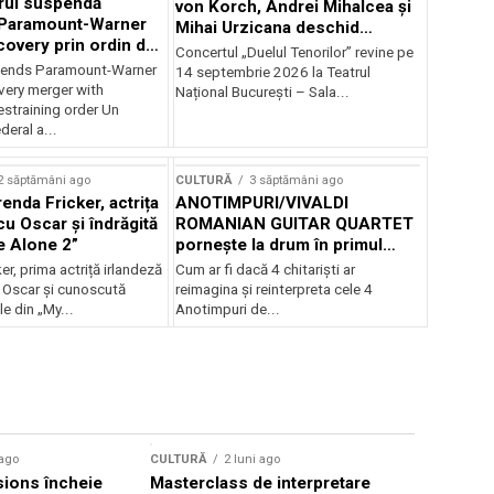
rul suspendă
von Korch, Andrei Mihalcea și
 Paramount-Warner
Mihai Urzicana deschid
covery prin ordin de
stagiunea Musical
Concertul „Duelul Tenorilor” revine pe
e temporară
Extravaganza la TNB
ends Paramount-Warner
14 septembrie 2026 la Teatrul
very merger with
Național București – Sala...
estraining order Un
deral a...
2 săptămâni ago
CULTURĂ
3 săptămâni ago
enda Fricker, actrița
ANOTIMPURI/VIVALDI
cu Oscar și îndrăgită
ROMANIAN GUITAR QUARTET
e Alone 2”
pornește la drum în primul
turneu național
er, prima actriță irlandeză
Cum ar fi dacă 4 chitarişti ar
 Oscar și cunoscută
reimagina şi reinterpreta cele 4
le din „My...
Anotimpuri de...
CULTURĂ
 ago
CULTURĂ
2 luni ago
„Cantafab
ions încheie
Masterclass de interpretare