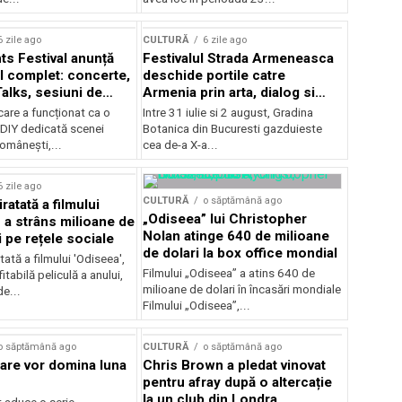
Concursului Enescu 2026
6 zile ago
CULTURĂ
6 zile ago
ts Festival anunță
Festivalul Strada Armeneasca
 complet: concerte,
deschide portile catre
Talks, sesiuni de
Armenia prin arta, dialog si
 noi opțiuni de
patrimoniu, intre 31 iulie si 2
care a funcționat ca o
Intre 31 iulie si 2 august, Gradina
e pentru public
august, la Gradina Botanica din
DIY dedicată scenei
Botanica din Bucuresti gazduieste
Bucuresti
românești,...
cea de-a X-a...
6 zile ago
CULTURĂ
o săptămână ago
ratată a filmului
„Odiseea” lui Christopher
 a strâns milioane de
Nolan atinge 640 de milioane
i pe rețele sociale
de dolari la box office mondial
tată a filmului 'Odiseea',
Filmului „Odiseea” a atins 640 de
itabilă peliculă a anului,
milioane de dolari în încasări mondiale
de...
Filmului „Odiseea”,...
o săptămână ago
CULTURĂ
o săptămână ago
care vor domina luna
Chris Brown a pledat vinovat
pentru afray după o altercație
la un club din Londra