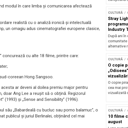
orând modul în care limba și comunicarea afectează
CULTURĂ
Stray Ligh
rdare realistă cu o analiză ironică și intelectuală
programul
timp, un omagiu adus cinematografiei europene clasice,
Industry 
audiție și
După ani în 
participar
comunitate 
alternative 
5” concurează cu alte 18 filme, printre care:
CULTURĂ
O copie pi
ater;
„Odiseea”
vizualizăr
ul sud-coreean Hong Sangsoo.
O copie pira
, acesta ar deveni al doilea premiu major pentru
cea mai prof
vizualizată 
, doar Ang Lee a reușit să o obțină. Regizorul
 (1993) și „Sense and Sensibility” (1996).
ilmul său „Babardeală cu bucluc sau porno balamuc”, o
CULTURĂ
 publicul și juriul Berlinalei, obținând cel mai
10 filme 
august