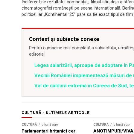
Indiferent de rezultatul competiției, filmul său deja a stârni
cinematografiei românești pe scena internațională. Berlina
politice, iar „Kontinental ’25” pare să fie exact tipul de film
Context și subiecte conexe
Pentru o imagine mai completă a subiectului, urmărește
editorial.
Legea salarizării, aproape de adoptare în Pa
Vecinii României implementează măsuri de u
Val de căldură extremă în Coreea de Sud, t
CULTURĂ - ULTIMELE ARTICOLE
CULTURĂ
o lună ago
CULTURĂ
o lună ago
Parlamentari britanici cer
ANOTIMPURI/VIVAL