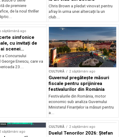
 aduce o serie
tă de premiere
Chris Brown a pledat vinovat pentru
ice, de la noul thriller
afray în urma unei altercații la un
ptic...
club...
o săptămână ago
certe simfonice
le, cu invitați de
 ai scenei
onale și ansambluri
e a Concursului
le românești de
l George Enescu, care va
, în programul
perioada 23...
CULTURĂ
2 săptămâni ago
lui Enescu 2026
Guvernul pregătește măsuri
fiscale pentru sprijinirea
festivalurilor din România
Festivalurile din România, motor
economic sub analiza Guvernului
Ministerul Finanțelor ia măsuri pentru
a...
rstock
CULTURĂ
2 săptămâni ago
2 săptămâni ago
Duelul Tenorilor 2026: Ștefan