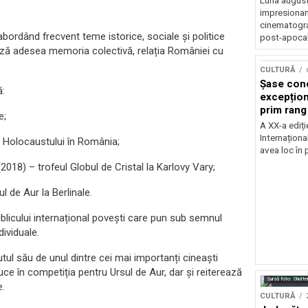
Luna august
impresionan
cinematograf
bordând frecvent teme istorice, sociale și politice
post-apocali
rează adesea memoria colectivă, relația României cu
CULTURĂ
Șase con
ă:
excepționa
prim rang
e;
internați
A XX-a ediți
orchestra
Internaționa
Holocaustului în România;
prestigiu
avea loc în 
Concursu
(2018) – trofeul Globul de Cristal la Karlovy Vary;
 de Aur la Berlinale.
blicului internațional povești care pun sub semnul
dividuale.
tul său de unul dintre cei mai importanți cineaști
ce în competiția pentru Ursul de Aur, dar și reiterează
Sursă foto: Shutte
e.
CULTURĂ