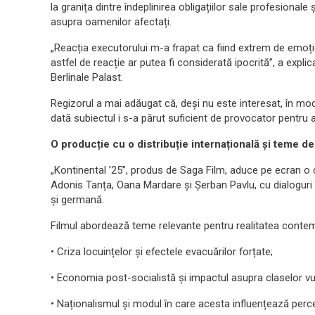
la granița dintre îndeplinirea obligațiilor sale profesionale
asupra oamenilor afectați.
„Reacția executorului m-a frapat ca fiind extrem de emoți
astfel de reacție ar putea fi considerată ipocrită”, a expl
Berlinale Palast.
Regizorul a mai adăugat că, deși nu este interesat, în mo
dată subiectul i s-a părut suficient de provocator pentru 
O producție cu o distribuție internațională și teme de
„Kontinental ’25”, produs de Saga Film, aduce pe ecran o 
Adonis Tanța, Oana Mardare și Șerban Pavlu, cu dialoguri 
și germană.
Filmul abordează teme relevante pentru realitatea contem
• Criza locuințelor și efectele evacuărilor forțate;
• Economia post-socialistă și impactul asupra claselor vul
• Naționalismul și modul în care acesta influențează percep