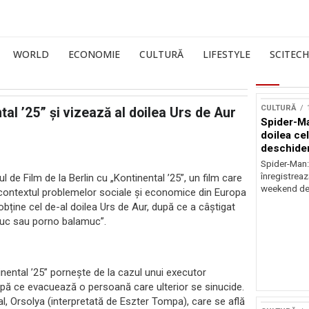
WORLD
ECONOMIE
CULTURĂ
LIFESTYLE
SCITECH
CULTURĂ
tal ’25” și vizează al doilea Urs de Aur
Spider-Ma
doilea ce
deschider
Spider-Man
înregistreaz
 de Film de la Berlin cu „Kontinental ’25”, un film care
weekend de 
 contextul problemelor sociale și economice din Europa
bține cel de-al doilea Urs de Aur, după ce a câștigat
cluc sau porno balamuc”.
tinental ’25” pornește de la cazul unui executor
pă ce evacuează o persoană care ulterior se sinucide.
al, Orsolya (interpretată de Eszter Tompa), care se află