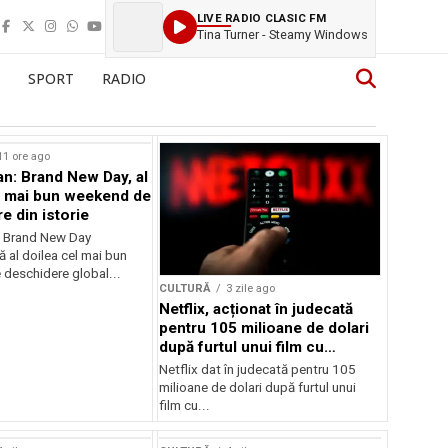
LIVE RADIO CLASIC FM
Tina Turner - Steamy Windows
SPORT
RADIO
11 ore ago
n: Brand New Day, al
l mai bun weekend de
e din istorie
: Brand New Day
ă al doilea cel mai bun
deschidere global...
CULTURĂ
3 zile ago
Netflix, acționat în judecată
pentru 105 milioane de dolari
după furtul unui film cu
Nicolas Cage
Netflix dat în judecată pentru 105
milioane de dolari după furtul unui
film cu...