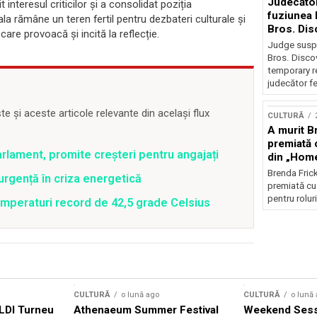
Judecăto
t interesul criticilor și a consolidat poziția
fuziunea
la rămâne un teren fertil pentru dezbateri culturale și
Bros. Dis
 care provoacă și incită la reflecție.
restricți
Judge susp
Bros. Disco
temporary r
judecător fe
 și aceste articole relevante din același flux
CULTURĂ
A murit Br
premiată 
rlament, promite creșteri pentru angajați
din „Hom
Brenda Frick
rgență în criza energetică
premiată cu
pentru roluri
emperaturi record de 42,5 grade Celsius
CULTURĂ
o lună ago
CULTURĂ
o lună
DI Turneu
Athenaeum Summer Festival
Weekend Sess