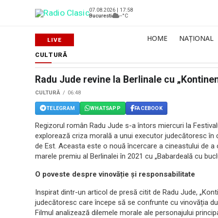
07.08.2026 | 17:58
Bucuresti
--°C
HOME
NAȚIONAL
CULTURĂ
Radu Jude revine la Berlinale cu „Kontinen
CULTURĂ
06:48
TELEGRAM
WHATSAPP
FACEBOOK
Regizorul român Radu Jude s-a întors miercuri la Festivalul
explorează criza morală a unui executor judecătoresc în
de Est. Aceasta este o nouă încercare a cineastului de a o
marele premiu al Berlinalei în 2021 cu „Babardeală cu bu
O poveste despre vinovăție și responsabilitate
Inspirat dintr-un articol de presă citit de Radu Jude, „Kon
judecătoresc care începe să se confrunte cu vinovăția du
Filmul analizează dilemele morale ale personajului princip