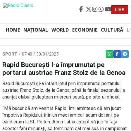
LIVE
HOME
NAȚIONAL
WORLD
ECONOMIE
CULTURĂ
L
SPORT
07:40 / 30/01/2025
WHATSAPP
FACEBO
TEL
Rapid București l-a împrumutat pe
portarul austriac Franz Stolz de la Genoa
Rapid București și-a întărit lotul prin împrumutul portarului
austriac Franz Stolz, de la Genoa, până la finalul sezonului, a
anunțat clubul giuleștean miercuri seară, pe site-ul oficial.
“Mă bucur că am venit la Rapid. Îmi amintesc că am jucat
împotriva Rapidului, într-un meci amical, acum doi ani, pe
când eram la St. Pölten. Acum, abia aștept să joc în fața
acestor fani minunați, să terminăm cât mai sus în campionat