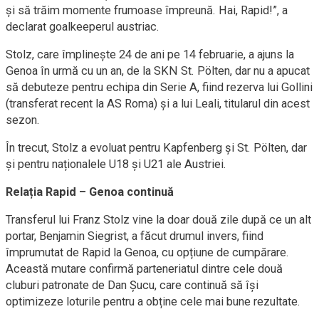
și să trăim momente frumoase împreună. Hai, Rapid!”, a
declarat goalkeeperul austriac.
Stolz, care împlinește 24 de ani pe 14 februarie, a ajuns la
Genoa în urmă cu un an, de la SKN St. Pölten, dar nu a apucat
să debuteze pentru echipa din Serie A, fiind rezerva lui Gollini
(transferat recent la AS Roma) și a lui Leali, titularul din acest
sezon.
În trecut, Stolz a evoluat pentru Kapfenberg și St. Pölten, dar
și pentru naționalele U18 și U21 ale Austriei.
Relația Rapid – Genoa continuă
Transferul lui Franz Stolz vine la doar două zile după ce un alt
portar, Benjamin Siegrist, a făcut drumul invers, fiind
împrumutat de Rapid la Genoa, cu opțiune de cumpărare.
Această mutare confirmă parteneriatul dintre cele două
cluburi patronate de Dan Șucu, care continuă să își
optimizeze loturile pentru a obține cele mai bune rezultate.