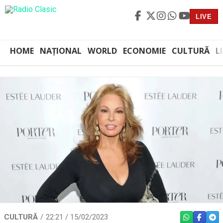
LIVE
HOME
NAȚIONAL
WORLD
ECONOMIE
CULTURĂ
L
CULTURĂ
22:21 / 15/02/2023
WHATSAPP
FACEBO
TEL