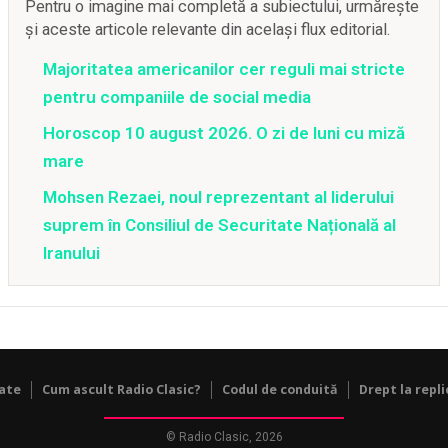
Pentru o imagine mai completă a subiectului, urmărește
și aceste articole relevante din același flux editorial.
Majoritatea americanilor cer reguli mai stricte
pentru companiile de social media
Horoscop 10 august 2026. O zi de luni cu miză
mare
Mohsen Rezaei, noul reprezentant al liderului
suprem în Consiliul de Securitate Națională al
Iranului
tate
Cum ascult Radio Clasic?
Codul de conduită
Drept la repli
© Radio Clasic, 2026