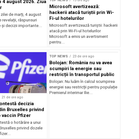
TOP NEWS
13 ore ago
4 august 2026. Ziua
Microsoft avertizează:
r
hackerii atacă turiștii prin Wi-
ilei de marți, 4 august
Fi-ul hotelurilor
revelații, răspunsuri
Microsoft avertizează turiștii: hackerii
și decizii importante...
atacă prin Wi-Fi-ul hotelurilor
Microsoft a emis un avertisment
pentru...
TOP NEWS
23 de ore ago
Bolojan: România nu va avea
scumpiri la energie sau
restricții în transportul public
Bolojan: Nu luăm în calcul scumpirea
energiei sau restricții pentru populație
Premierul interimar Ilie...
21 de ore ago
ontestă decizia
din Bruxelles privind
 vaccin Pfizer
testă o hotărâre a unui
 Bruxelles privind dozele
izer...