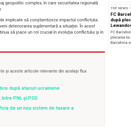
saj geopolitic complex, în care securitatea regională
TOP NEWS
e.
FC Barcel
după plec
le implicate să conștientizeze impactul conflictului
Lewando
eveni deteriorarea suplimentară a situației. În acest
tinua să joace un rol crucial în evoluția conflictului și în
FC Barcelon
plecarea lu
Barcelona se
 și aceste articole relevante din același flux
ritice după atacuri ucrainene
 între PNL și PSD
ficia de un nou sistem de taxare a