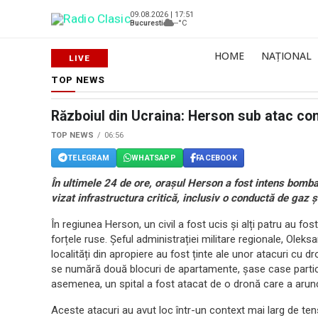
09.08.2026 | 17:51
Bucuresti
--°C
HOME
NAȚIONAL
TOP NEWS
Războiul din Ucraina: Herson sub atac cons
TOP NEWS
06:56
TELEGRAM
WHATSAPP
FACEBOOK
În ultimele 24 de ore, orașul Herson a fost intens bombar
vizat infrastructura critică, inclusiv o conductă de gaz și
În regiunea Herson, un civil a fost ucis și alți patru au 
forțele ruse. Șeful administrației militare regionale, Olek
localități din apropiere au fost ținte ale unor atacuri cu dron
se numără două blocuri de apartamente, șase case particu
asemenea, un spital a fost atacat de o dronă care a arunc
Aceste atacuri au avut loc într-un context mai larg de tens