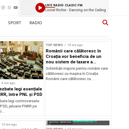
LIVE RADIO CLASIC FM
Lionel Richie - Dancing on the Ceiling
SPORT
RADIO
TOP NEWS
10 ore ago
Românii care călătoresc în
Croația vor beneficia de un
nou sistem de taxare a
autostrăzilor
Schimbări majore pentru românii care
călătoresc cu mașina în Croația
Românii care călătoresc cu...
6 ore ago
ezbate legi esențiale
RR, între PNL și PSD
bate legi controversate
i PSD, jaloane PNRR pe
i...
Sursă foto: Shutterstock
13 ore ago