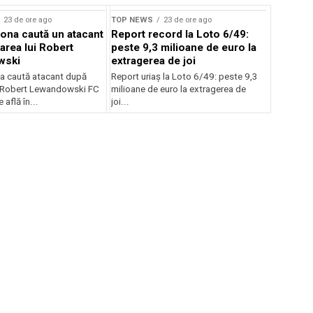
23 de ore ago
TOP NEWS
23 de ore ago
ona caută un atacant
Report record la Loto 6/49:
area lui Robert
peste 9,3 milioane de euro la
wski
extragerea de joi
a caută atacant după
Report uriaș la Loto 6/49: peste 9,3
i Robert Lewandowski FC
milioane de euro la extragerea de
 află în...
joi...