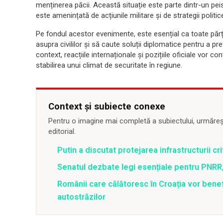
menținerea păcii. Această situație este parte dintr-un pei
este amenințată de acțiunile militare și de strategii politic
Pe fondul acestor evenimente, este esențial ca toate părți
asupra civililor și să caute soluții diplomatice pentru a pr
context, reacțiile internaționale și pozițiile oficiale vor con
stabilirea unui climat de securitate în regiune.
Context și subiecte conexe
Pentru o imagine mai completă a subiectului, urmărește
editorial.
Putin a discutat protejarea infrastructurii c
Senatul dezbate legi esențiale pentru PNRR,
Românii care călătoresc în Croația vor bene
autostrăzilor