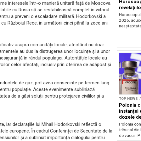
Horoscop 
rime interesele într-o manieră unitară față de Moscova.
revelațiilo
elațiile cu Rusia să se restabilească complet în viitorul
Horoscopul z
pentru a preveni o escaladare militară. Hodorkovski a
2026, aduce 
cu Războiul Rece, în următorii cinci până la zece ani.
neașteptate 
ficativ asupra comunității locale, afectând nu doar
rdamentele au dus la distrugerea unor locuințe și a unor
siguranță în rândul populației. Autoritățile locale au
lor celor afectați, inclusiv prin oferirea de adăpost și
i conductele de gaz, pot avea consecințe pe termen lung
e pentru populație. Aceste evenimente subliniază
itatea de a găsi soluții pentru protejarea civililor și a
TOP NEWS
Polonia c
instanței 
dozele de
te, iar declarațiile lui Mihail Hodorkovski reflectă o
Polonia con
tribunal din
statele europene. În cadrul Conferinței de Securitate de la
de vaccin Pf
ensiunilor și a subliniat importanța dialogului pentru