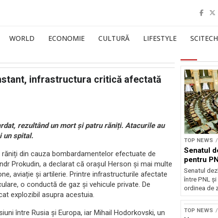
WORLD
ECONOMIE
CULTURĂ
LIFESTYLE
SCITECH
tant, infrastructura critică afectată
dat, rezultând un mort și patru răniți. Atacurile au
 un spital.
TOP NEWS
Senatul d
fost răniți din cauza bombardamentelor efectuate de
pentru PN
sandr Prokudin, a declarat că orașul Herson și mai multe
Senatul dez
e, aviație și artilerie. Printre infrastructurile afectate
între PNL ș
lare, o conductă de gaz și vehicule private. De
ordinea de z
at explozibil asupra acestuia.
TOP NEWS
iuni între Rusia și Europa, iar Mihail Hodorkovski, un