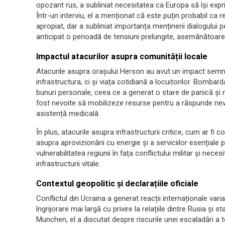
opozant rus, a subliniat necesitatea ca Europa să își exp
Într-un interviu, el a menționat că este puțin probabil ca r
apropiat, dar a subliniat importanța menținerii dialogului 
anticipat o perioadă de tensiuni prelungite, asemănătoare 
Impactul atacurilor asupra comunității locale
Atacurile asupra orașului Herson au avut un impact semni
infrastructura, ci și viața cotidiană a locuitorilor. Bomba
bunuri personale, ceea ce a generat o stare de panică și ne
fost nevoite să mobilizeze resurse pentru a răspunde nevoi
asistență medicală.
În plus, atacurile asupra infrastructurii critice, cum ar f
asupra aprovizionării cu energie și a serviciilor esențial
vulnerabilitatea regiunii în fața conflictului militar și neces
infrastructurii vitale.
Contextul geopolitic și declarațiile oficiale
Conflictul din Ucraina a generat reacții internaționale varia
îngrijorare mai largă cu privire la relațiile dintre Rusia și 
Munchen, el a discutat despre riscurile unei escaladări a t