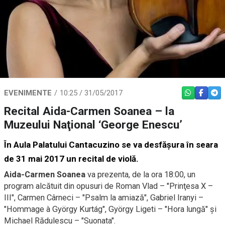
EVENIMENTE
10:25 / 31/05/2017
WHATSAPP
FACEBO
TEL
Recital Aida-Carmen Soanea – la
Muzeului Naţional ‘George Enescu’
În Aula Palatului Cantacuzino se va desfăşura în seara
de 31 mai 2017 un recital de violă.
Aida-Carmen Soanea
va prezenta, de la ora 18:00, un
program alcătuit din opusuri de Roman Vlad – "Prinţesa X –
III", Carmen Cârneci – "Psalm la amiază", Gabriel Iranyi –
"Hommage à György Kurtág", György Ligeti – "Hora lungă" şi
Michael Rădulescu – "Suonata".